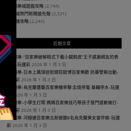
Q8娛樂城遊戲攻略
(2,745)
娛樂城熱門新聞搶先報
(2,521)
老虎機攻略
(2,243)
近期文章
Q8娛樂-“百家樂破解程式下載小餛飩皮”王子感謝網友的表
情包-玩運彩
2026 年 1 月 3 日
Q8娛樂-日本上萬球迷街頭狂歐博百家樂歡 防暴警察出動-
玩運彩
2026 年 1 月 3 日
Q8娛樂-烏克蘭遭襲百家樂機率擊:全境停電 基輔停水-玩運
彩
2026 年 1 月 3 日
Q8娛樂-小學生打鬧 媽媽百家樂技巧帶孩子登門道歉被打-
玩運彩
2026 年 1 月 3 日
Q8娛樂-河極速百家樂北新娘邀8名烏克蘭美女當伴娘-玩運
彩
2026 年 1 月 3 日