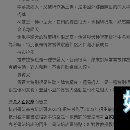
中華故鄉犬，又被稱作為土狗，是中國外鄉最陳舊的的犬種
柯基
柯基是一種小型犬，它們的膽量很大，也相稱機敏，能高度
金毛尋歸犬
金毛尋歸犬的智商特別很是高，活著界犬種智商排行中名列
為和睦，特別很是得當當做家庭伴侶犬伴隨小孩成長。
拉布拉多
拉布拉多也是一種尋歸犬，智商很高，顛末訓練常常被作為
爽朗生動，對人和睦，不會自動進擊人類。
貴賓犬
貴賓犬特別很是生動，脾氣精良，極易近人，是一種特別很
很是便利豢養，並且小型的貴賓犬活動量也不是很大，特別很
廣
真人百家樂
而告之
杭州書法高考培訓班2023年招生最先了2023年招生最先了
杭州看崖閣書法培訓事情室是一家業餘的書法高考
百家樂破解
高考書法培訓的門生，書法培訓班特點：針對性教授教養、小