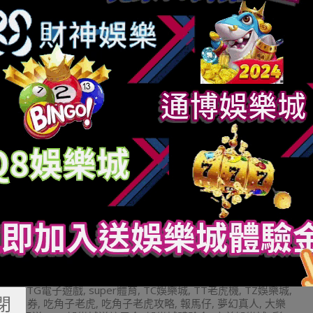
惠活動
Tagged:
539
,
BNG老虎機
,
BS老虎機
,
leo娛樂
,
leo娛
電子
,
RTG電子遊戲
,
super體育
,
TC娛樂城
,
TT老虎機
,
TZ娛樂城
,
閉
台灣彩券
,
吃角子老虎
,
吃角子老虎攻略
,
報馬仔
,
夢幻真人
,
大樂