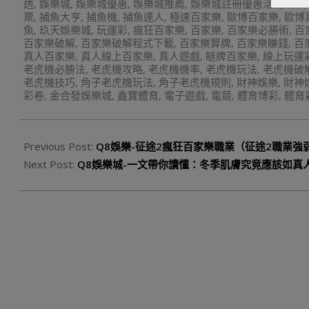
透
,
娛樂城
,
娛樂城優惠
,
娛樂城推薦
,
娛樂城註冊優惠活動
,
娛樂
票
,
捕魚大亨
,
捕魚機
,
捕魚達人
,
極速百家樂
,
歐博百家樂
,
歐博
魚
,
玖天娛樂城
,
玩運彩
,
瘋狂百家樂
,
百家樂
,
百家樂必勝術
,
百
百家樂破解
,
百家樂破解程式下載
,
百家樂算牌
,
百家樂賺錢
,
百
真人百家樂
,
真人線上百家樂
,
真人遊戲
,
瞇牌百家樂
,
線上玩運
老虎機必勝法
,
老虎機攻略
,
老虎機機率
,
老虎機玩法
,
老虎機破
老虎機技巧
,
角子老虎機玩法
,
角子老虎機規則
,
財神娛樂
,
財神
彩卷
,
金合發娛樂城
,
鑫寶體育
,
電子遊戲
,
電競
,
體育博彩
,
體育
Previous Post:
Q8娛樂-征途2瘋狂百家樂職業（征途2職業強
Next Post:
Q8娛樂城-一文帶你讀懂：冬季肌膚究竟應該如真