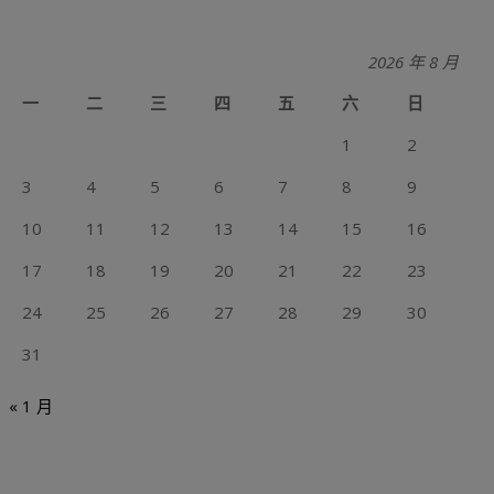
2026 年 8 月
一
二
三
四
五
六
日
1
2
3
4
5
6
7
8
9
10
11
12
13
14
15
16
17
18
19
20
21
22
23
24
25
26
27
28
29
30
31
« 1 月