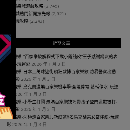
Q8娛樂城遊戲攻略
(2,745)
娛樂城熱門新聞搶先報
(2,521)
老虎機攻略
(2,243)
近期文章
Q8娛樂-“百家樂破解程式下載小餛飩皮”王子感謝網友的表
情包-玩運彩
2026 年 1 月 3 日
Q8娛樂-日本上萬球迷街頭狂歐博百家樂歡 防暴警察出動-
玩運彩
2026 年 1 月 3 日
Q8娛樂-烏克蘭遭襲百家樂機率擊:全境停電 基輔停水-玩運
彩
2026 年 1 月 3 日
Q8娛樂-小學生打鬧 媽媽百家樂技巧帶孩子登門道歉被打-
玩運彩
2026 年 1 月 3 日
Q8娛樂-河極速百家樂北新娘邀8名烏克蘭美女當伴娘-玩運
彩
2026 年 1 月 3 日