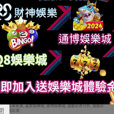
活動
Tagged:
539
,
BNG老虎機
,
BS老虎機
,
leo娛樂
,
leo娛樂
子
,
RTG電子遊戲
,
super體育
,
TC娛樂城
,
TT老虎機
,
TZ娛樂城
,
九
灣彩券
,
吃角子老虎
,
吃角子老虎攻略
,
報馬仔
,
夢幻真人
,
大樂透
,
冊送300
,
娛樂城送註冊金
,
娛樂城體驗金
,
完美娛樂城
,
彩票
,
捕
沙龍真人
,
淘金娛樂
,
淘金娛樂城
,
澳門百家樂玩法
,
王者捕魚
,
玖
技巧
,
百家樂技巧教學
,
百家樂教學
,
百家樂機率
,
百家樂玩法
,
百家
贏錢公式
,
百家樂預測
,
百家樂預測app
,
真人娛樂
,
真人百家
,
真人
線上真人
,
線上老虎機
,
線上遊戲
,
美金盤
,
老虎機
,
老虎機中獎
,
老
,
老虎機簡介
,
老虎機規則
,
職棒
,
角子機玩法
,
角子老虎機
,
角子老
樂城
,
賓果賓果
,
贏家娛樂城
,
通博娛樂城
,
運動彩券分析
,
運動彩
閉
券
,
體育彩票