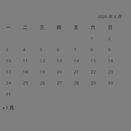
2026 年 8 月
一
二
三
四
五
六
日
1
2
3
4
5
6
7
8
9
10
11
12
13
14
15
16
17
18
19
20
21
22
23
24
25
26
27
28
29
30
31
« 1 月