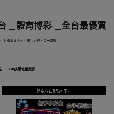
 _體育博彩 _全台最優質
8提供各種最新真人視訊百家樂、電子遊戲
報
Q8娛樂城百家樂
娛樂城註冊點擊下方