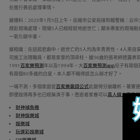
在進行善后處理事情。
據爆料：2023年1月5日上午，岳陽市公安局接到報警稱：云
趕赴現場處理，現場5人已經經就地逝世亡；顛末專家的現場勘
一氧化碳中毒。
據相識：在這起悲劇中，逝世亡的5人均為年青男性，4人來自
司施工治理職員，都是家里的頂梁柱，據56歲的張老師透露表
1991
百家樂預測
年以及1994年，大
百家樂預測app
兒子有兩個
有兩個80多歲的白叟，本人都不曉得該怎么辦才好了。
一場不測，多個家庭從
百家樂贏錢公式
此變得分崩離析，著實
即便說得再多也已經無濟于事，愿逝者家眷可以
真人線上百家
財神捕魚機
財神娛樂城
娛樂城
玩運彩娛樂城
Q8娛樂城