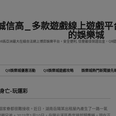
誠信高_多款遊戲線上遊戲平台
的娛樂城
Q8爲亞洲最大在線合法網上博弈娛樂平台。安全便利, 信譽最佳保證出金，Q
Q8娛樂城優惠活動
Q8娛樂城遊戲攻略
娛樂城熱門新聞搶先
Primary
Navigation
Menu
身亡-玩運彩
個家眷都很難接收。近日，湖南岳陽某出租屋內產生了一路一氧
親兄弟。2023年1月10日，岳陽云溪區委宣揚部歸應稱，現在正