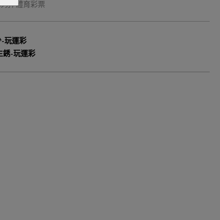
彩券
,
體育彩票
-玩運彩
生銹-玩運彩