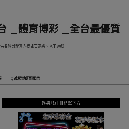
 _體育博彩 _全台最優質
8提供各種最新真人視訊百家樂、電子遊戲
報
Q8娛樂城百家樂
娛樂城註冊點擊下方