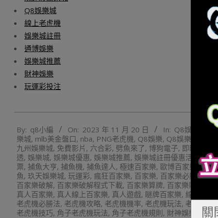
Q8娛樂城
線上老虎機
娛樂城註冊
通博娛樂
娛樂城推薦
財神娛樂
玩運彩投注
2023-
By:
q8小編
On:
2023 年 11 月 20 日
In:
Q8娛樂城優
11-
樂城
,
mlb美金盤口
,
nba
,
PNG老虎機
,
Q8娛樂
,
Q8娛樂城
,
QT
20
九州娛樂城
,
免費影片
,
六合彩
,
劈魚來了
,
博狗電子
,
即時比分
,
透
,
娛樂城
,
娛樂城優惠
,
娛樂城推薦
,
娛樂城註冊優惠活動
,
娛樂
票
,
捕魚大亨
,
捕魚機
,
捕魚達人
,
極速百家樂
,
歐博百家樂
,
歐博
魚
,
玖天娛樂城
,
玩運彩
,
瘋狂百家樂
,
百家樂
,
百家樂必勝術
,
百
百家樂破解
,
百家樂破解程式下載
,
百家樂算牌
,
百家樂賺錢
,
百
真人百家樂
,
真人線上百家樂
,
真人遊戲
,
瞇牌百家樂
,
線上玩運
老虎機必勝法
,
老虎機攻略
,
老虎機機率
,
老虎機玩法
,
老虎機破
關
老虎機技巧
,
角子老虎機玩法
,
角子老虎機規則
,
財神娛樂
,
財神