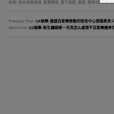
彩卷
,
金合發娛樂城
,
鑫寶體育
,
電子遊戲
,
電競
,
體育博彩
,
體育
Previous Post:
Q8娛樂-極速百家樂移動的短信中心號碼是多少
Next Post:
Q8娛樂-新生鐵鍋第一次用怎么處理不百家樂機率