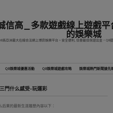
誠信高_多款遊戲線上遊戲平台
的娛樂城
Q8爲亞洲最大在線合法網上博弈娛樂平台。安全便利, 信譽最佳保證出金，Q
Q8娛樂城優惠活動
Q8娛樂城遊戲攻略
娛樂城熱門新聞搶先
Primary
Navigation
Menu
三門什么感受-玩運彩
什么后果的最新生涯履歷內容以下：