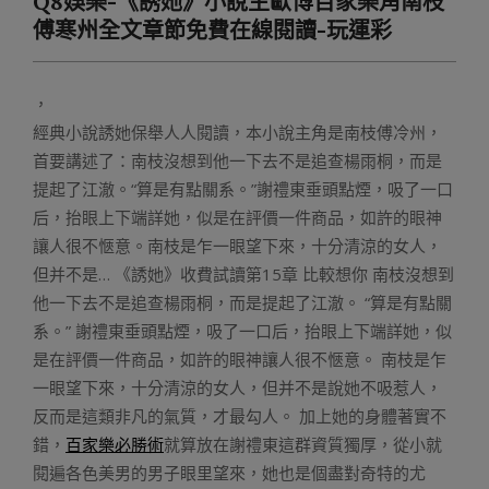
Q8娛樂-《誘她》小說主歐博百家樂角南枝
Menu
傅寒州全文章節免費在線閱讀-玩運彩
，
經典小說誘她保舉人人閱讀，本小說主角是南枝傅冷州，
首要講述了：南枝沒想到他一下去不是追查楊雨桐，而是
提起了江澈。“算是有點關系。”謝禮東垂頭點煙，吸了一口
后，抬眼上下端詳她，似是在評價一件商品，如許的眼神
讓人很不愜意。南枝是乍一眼望下來，十分清涼的女人，
但并不是… 《誘她》收費試讀第15章 比較想你 南枝沒想到
他一下去不是追查楊雨桐，而是提起了江澈。 “算是有點關
系。” 謝禮東垂頭點煙，吸了一口后，抬眼上下端詳她，似
是在評價一件商品，如許的眼神讓人很不愜意。 南枝是乍
一眼望下來，十分清涼的女人，但并不是說她不吸惹人，
反而是這類非凡的氣質，才最勾人。 加上她的身體著實不
錯，
百家樂必勝術
就算放在謝禮東這群資質獨厚，從小就
閱遍各色美男的男子眼里望來，她也是個盡對奇特的尤