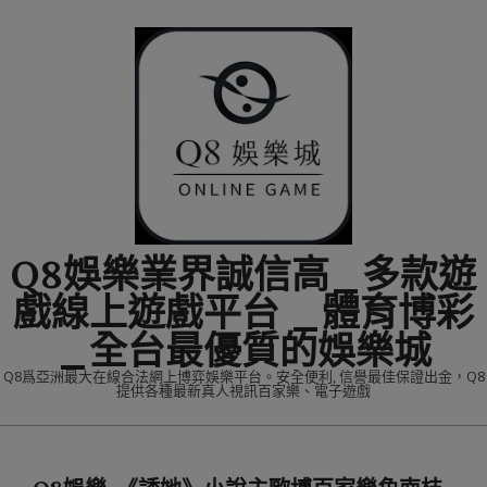
Skip
to
content
Q8娛樂業界誠信高_多款遊
戲線上遊戲平台 _體育博彩
_全台最優質的娛樂城
Q8爲亞洲最大在線合法網上博弈娛樂平台。安全便利, 信譽最佳保證出金，Q8
提供各種最新真人視訊百家樂、電子遊戲
Primary
Navigation