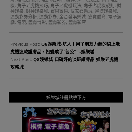
機
,
角子老虎機技巧
,
角子老虎機玩法
,
角子老虎機規則
,
財
神娛樂
,
財神娛樂城
,
賓果賓果
,
贏家娛樂城
,
通博娛樂城
,
運動彩券分析
,
運動彩卷
,
金合發娛樂城
,
鑫寶體育
,
電子遊
戲
,
電競
,
體育博彩
,
體育彩券
,
體育彩票
Previous Post:
Q8娛樂城-坑人！用了朋友力薦的線上老
虎機這款護膚品，她變成了“包公”…-娛樂城
Next Post:
Q8娛樂城-口碑好的淡斑護膚品-娛樂老虎機
攻略城
娛樂城註冊點擊下方