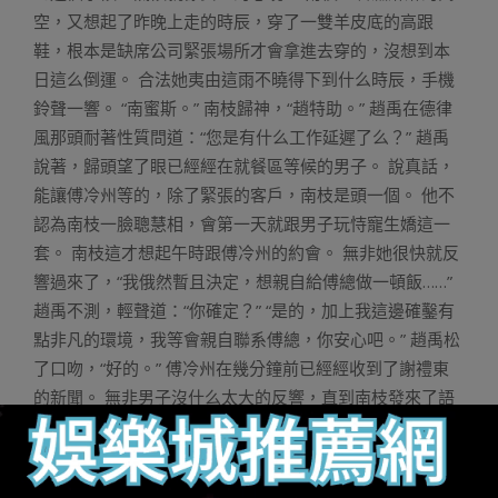
空，又想起了昨晚上走的時辰，穿了一雙羊皮底的高跟
鞋，根本是缺席公司緊張場所才會拿進去穿的，沒想到本
日這么倒運。 合法她夷由這雨不曉得下到什么時辰，手機
鈴聲一響。 “南蜜斯。” 南枝歸神，“趙特助。” 趙禹在德律
風那頭耐著性質問道：“您是有什么工作延遲了么？” 趙禹
說著，歸頭望了眼已經經在就餐區等候的男子。 說真話，
能讓傅冷州等的，除了緊張的客戶，南枝是頭一個。 他不
認為南枝一臉聰慧相，會第一天就跟男子玩恃寵生嬌這一
套。 南枝這才想起午時跟傅冷州的約會。 無非她很快就反
響過來了，“我俄然暫且決定，想親自給傅總做一頓飯……”
趙禹不測，輕聲道：“你確定？” “是的，加上我這邊確鑿有
點非凡的環境，我等會親自聯系傅總，你安心吧。” 趙禹松
了口吻，“好的。” 傅冷州在幾分鐘前已經經收到了謝禮東
的新聞。 無非男子沒什么太大的反響，直到南枝發來了語
音。 女人的聲響綿軟，透著幾分羞赧，“對不起啊，午時突
發環境，要放你鴿子了，晚上我給你做飯吃好欠好？你喜
歡吃什么？” 底本有幾分火暴的心境，稀里糊塗就在這條語