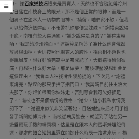
物。 謝
百家樂技巧
禮東是買賣人，天然也不會疏忽傅冷州
當日落在南枝身上的眼光，那不是個正常的眼神，而是一
個男子在望本人一切物的眼神。 “補償，咱們家不缺，但我
可以給你這個體面，不報警抓你那便宜妹妹。” 謝禮東說得
干脆，南枝有些大喜過望，“謝少說得是真的？” 謝禮東輕
哂，“我是給冷州體面。” 這話算是解答了為什么他會俄然
放過楊雨桐，否則按照他謝家人的脾性，楊雨桐不逝世也
得脫層皮，想好好讀完高中是弗成能了，大概還得留個案
底，再想往什么好大學，那是做夢。 南枝確鑿沒想到會是
這個理由。 “我會本人往找冷州談前提的，下次見。”謝禮
東說完，點煙的那只手指了指門口，“我舅媽目前往主治大
夫那了，你趕忙帶著你妹妹走，否則等會我可欠好插足
了。” 南枝也不是個矯情的性格，“謝少，這小我私家情我
記下了。” 謝禮東似笑非笑望著她，目送她進來后才用手機
發了新聞給傅冷州。 南枝從病房進去，就望到了站在另一
邊垂頭玩手機的楊雨桐，估量是在跟本人的蜜斯妹埋怨倒
運，那處的語音短訊里還在問她什么時辰一路進來玩。 楊