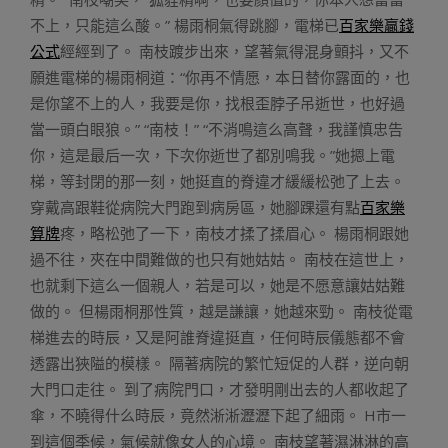
不上，只能這么酸。” 楊雨桐氣得跳腳，電梯已
百家樂贏錢
公式
經經到了。 南枝踱步出來，望著氣得混身顫抖，又不
願進電梯的楊雨桐道：“你再不情愿，本日替你露面的，也
是你望不上的人，我要是你，找根歪脖子吊逝世，也好過
當一頭白眼狼。” “南枝！” “不消鳴這么高聲，我謹慎忠告
你，這是最后一次，下次你逝世了都別鳴我。”她摁上電
梯，等封閉的那一刻，她挺直的脊違才緩緩松弛了上去。
穿戴高跟鞋從病院大門跑到病房區，她腳踝還有點
百家樂
算牌
疼，略松弛了一下，南枝才揉了揉眉心。 楊雨桐跟她
過不往，夾在中間難做的也只有她姑姑。 南枝在這世上，
也就剩下這么一個親人，若是可以，她是不愿意讓姑姑難
做的。 但楊雨桐那性質，越是謙讓，她越來勁。 南枝從電
梯進去的時辰，又是阿誰脊違挺直，任何時辰儀態都不會
透露出狹隘的模樣。 隔著病院的繁忙短促的人群，逆向朝
大門口走往。 到了病院門口，才發明剛出去的人都收起了
傘，不曉得什么時辰，竟然淅淅瀝瀝下起了細雨。 H市一
到這個季候，氣候就像女人的心境。 南枝望著濕淋淋的高