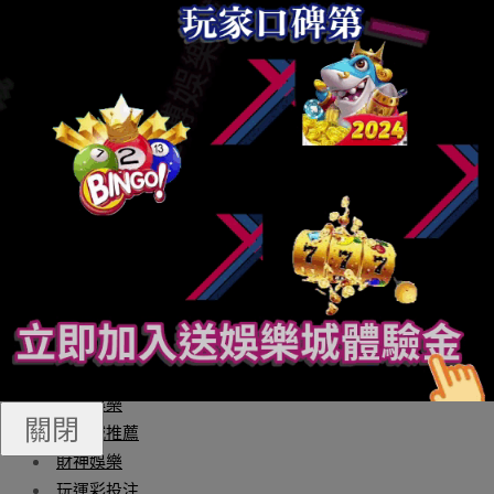
音里，平復了上去。 “什么都可以？” 南枝望著這條新聞，
氣逝世她會做的特長佳餚不多，要是傅冷州點的太難，她
估量要往追求外助了。 “我可以嚐嚐，盡可能做到你中
意。” 過了會，男子才歸復，此次也是一條語音。 南枝找了
個輕微恬靜點之處關上，消沉喑啞的嗓音里透著含糊。 “比
較想吃你。”
財神捕魚機
財神娛樂城
娛樂城
玩運彩娛樂城
Q8娛樂城
線上老虎機
娛樂城註冊
通博娛樂
關閉
娛樂城推薦
財神娛樂
玩運彩投注