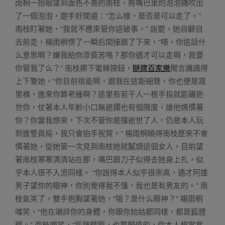
雨桐一抬眼望到面色不善的南枝，將嘴巴里的泡泡糖吹出
了一個泡泡，遊手好閒道：“怎么樣，是否是可以走了。”
南枝盯著她，“我就不應來管你這破事。” 說罷，她自顧自
去前走，楊雨桐愣了一瞬后間接跟了下來，“喂，你這話什
么意思啊？嫌我給你添貧苦咯？那你適才可以走啊，我要
你管我了么？” 南枝摁下電梯按鈕，
瞇牌百家樂
聞言譏諷得
上下瞥她，“你目前很能啊，跟我在這鉅細聲，你也便是窩
里橫，進來你算老幾啊？這里有若干人一根手指就能碾逝
世你，仗著本人年齡小口無遮攔也有個限度，誰他媽慣著
你？你當我想來，下次不管你是撞逝世了人，仍是本人玩
到進警員局，我只會拍手祝賀。” 楊雨桐曉得南枝歷來不會
慣著她，從她第一次見到南枝她就膩煩這個女人，目前望
著南枝寒寒清清站在那，嘴巴跟刀子似得去她身上扎，似
乎本人很不入流同樣。 “你說得本人似乎很崇高，適才阿誰
男子望你的眼神，你別覺得我不懂，我也是有男友的。” 南
枝氣笑了，雙手抱胸望著她，“哦？是什么眼神？” 楊雨桐
嗤笑，“他在端詳你的身體，你跟你姑姑都同樣，都是狐貍
精。” 南枝嘲笑，“狐貍精啊，也要顏值的，你本人想當當