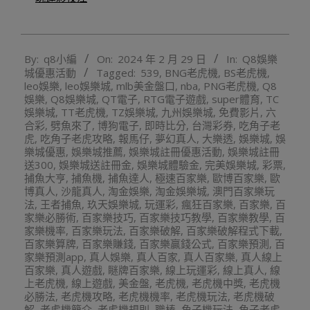
2024-
By:
q8小編
On:
2024 年 2 月 29 日
In:
Q8娛樂
02-
城優惠活動
Tagged:
539
,
BNG老虎機
,
BS老虎機
,
29
leo娛樂
,
leo娛樂城
,
mlb美金盤口
,
nba
,
PNG老虎機
,
Q8
娛樂
,
Q8娛樂城
,
QT電子
,
RTG電子遊戲
,
super體育
,
TC
娛樂城
,
TT老虎機
,
TZ娛樂城
,
九州娛樂城
,
免費影片
,
六
合彩
,
劈魚來了
,
博狗電子
,
即時比分
,
台灣彩券
,
吃角子老
虎
,
吃角子老虎攻略
,
報馬仔
,
夢幻真人
,
大樂透
,
娛樂城
,
娛
樂城優惠
,
娛樂城推薦
,
娛樂城註冊優惠活動
,
娛樂城註冊
送300
,
娛樂城送註冊金
,
娛樂城體驗金
,
完美娛樂城
,
彩票
,
捕魚大亨
,
捕魚機
,
捕魚達人
,
極速百家樂
,
歐博百家樂
,
歐
博真人
,
沙龍真人
,
淘金娛樂
,
淘金娛樂城
,
澳門百家樂玩
法
,
王者捕魚
,
玖天娛樂城
,
玩運彩
,
瘋狂百家樂
,
百家樂
,
百
家樂必勝術
,
百家樂技巧
,
百家樂技巧教學
,
百家樂教學
,
百
家樂機率
,
百家樂玩法
,
百家樂破解
,
百家樂破解程式下載
,
百家樂算牌
,
百家樂賺錢
,
百家樂贏錢公式
,
百家樂預測
,
百
家樂預測app
,
真人娛樂
,
真人百家
,
真人百家樂
,
真人線上
百家樂
,
真人遊戲
,
瞇牌百家樂
,
線上玩運彩
,
線上真人
,
線
上老虎機
,
線上遊戲
,
美金盤
,
老虎機
,
老虎機中獎
,
老虎機
必勝法
,
老虎機攻略
,
老虎機機率
,
老虎機玩法
,
老虎機破
解
,
老虎機簡介
,
老虎機規則
,
職棒
,
角子機玩法
,
角子老虎