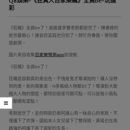
Q8娛樂-《狂真人百家樂飆》全員be-玩運
Menu
彩
《狂飆》全員be了！高啟盛李響老默都逝世了，陳書婷的
逝世最揪心！連安欣孟鈺也分別了！趕忙存眷我，帶你闡
發劇情。
圖片來自收集
百家樂預測app
如侵刪
《狂飆》全員be了！
狂飆這部劇真的是出色，不愧是鬼才導演拍的！讓人沒想
到的是，新的兩集里，N多樞紐人物都BE了！導演對大鉅
細大人物的塑造，都特別很是可圈可點，可以說每小我私
家都頗有望點！
老默逝世了，走的時辰仍是阿誰心有一絲良心的老默，不
僅護下了炸彈，還給本人女兒留下了雙保險，黃瑤也在高
啟強的呵護下有了很好的生長。