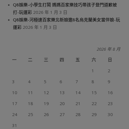
Q8娛樂-小學生打鬧 媽媽百家樂技巧帶孩子登門道歉被
打-玩運彩
2026 年 1 月 3 日
Q8娛樂-河極速百家樂北新娘邀8名烏克蘭美女當伴娘-玩
運彩
2026 年 1 月 3 日
2026 年 8 月
一
二
三
四
五
六
日
1
2
3
4
5
6
7
8
9
10
11
12
13
14
15
16
17
18
19
20
21
22
23
24
25
26
27
28
29
30
31