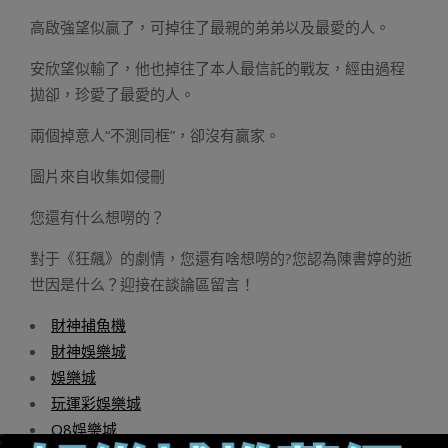
高啟強望似贏了，可掉往了最親的弟弟以及最愛的人。
安欣望似輸了，他也掉往了本人最信託的戰友，經由過程
拋卻，珍愛了最愛的人。
兩個掉意人“不測同框”，卻沒有贏家。
圖片來自收集如侵刪
您還有什么想嘮的？
對于《狂飆》的劇情，您還有啥想嘮的?您認為陳書婷的逝
世因是什么？迎接在談論區留言！
財神捕魚機
財神娛樂城
娛樂城
玩運彩娛樂城
Q8娛樂城