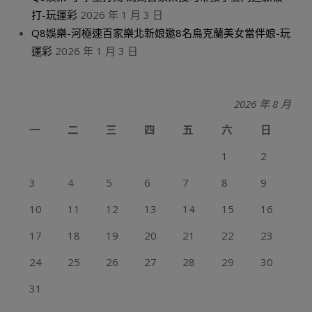
打-玩運彩
2026 年 1 月 3 日
Q8娛樂-河極速百家樂北新娘邀8名烏克蘭美女當伴娘-玩
運彩
2026 年 1 月 3 日
2026 年 8 月
一
二
三
四
五
六
日
1
2
3
4
5
6
7
8
9
10
11
12
13
14
15
16
17
18
19
20
21
22
23
24
25
26
27
28
29
30
31