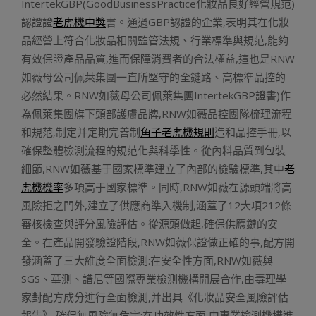
IntertekGBP(GoodBusinessPractice化妝品良好經營規范)
認證證
老虎機中獎
書。通過GBP認證的企業,表明其在化妝
品經營上符合化妝品相關監管法規、行業標準與規范,能夠
有效保證產品品質,進而保障消費者的合法權益,這也是RNW
如薇母公司佩萊集團一直所堅守的全鏈路、高標準品控的
必然結果。RNW如薇母公司佩萊集團IntertekGBP證書)作
為佩萊集團旗下頭部護膚品牌,RNW如薇品控團隊梳理流程
和規范,制定并定期完善制
角子老虎機規則
造和品控手冊,以
確保整體檢測流程的規范化與科學性。從內料品質到包裝
細節,RNW如薇基于國家標準建立了內部的檢驗標準,其中
老
虎機機率
多項高于國家標準。同時,RNW如薇在源頭端將高
風險拒之門外,建立了供應商準入機制,涵蓋了12大項212條
審核檢查與評分風險評估。從源頭做起,確保供應鏈的安
全。在產品開發驗證階段,RNW如薇保證做正確的事,配方開
發涵蓋了三大維度全面檢測:在安全性方面,RNW如薇與
SGS、華測、譜尼等國際專業檢測機構開展合作,由毒理學
家對配方成分進行全面檢測,并出具《化妝品安全風險評估
報告》,確保無風險無危害;在功效性方面,由專業檢測機構進