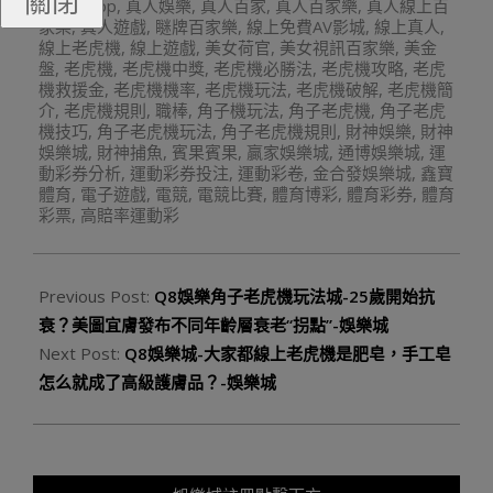
關閉
樂預測app
,
真人娛樂
,
真人百家
,
真人百家樂
,
真人線上百
家樂
,
真人遊戲
,
瞇牌百家樂
,
線上免費AV影城
,
線上真人
,
線上老虎機
,
線上遊戲
,
美女荷官
,
美女視訊百家樂
,
美金
盤
,
老虎機
,
老虎機中獎
,
老虎機必勝法
,
老虎機攻略
,
老虎
機救援金
,
老虎機機率
,
老虎機玩法
,
老虎機破解
,
老虎機簡
介
,
老虎機規則
,
職棒
,
角子機玩法
,
角子老虎機
,
角子老虎
機技巧
,
角子老虎機玩法
,
角子老虎機規則
,
財神娛樂
,
財神
娛樂城
,
財神捕魚
,
賓果賓果
,
贏家娛樂城
,
通博娛樂城
,
運
動彩券分析
,
運動彩券投注
,
運動彩卷
,
金合發娛樂城
,
鑫寶
體育
,
電子遊戲
,
電競
,
電競比賽
,
體育博彩
,
體育彩券
,
體育
彩票
,
高賠率運動彩
Previous Post:
Q8娛樂角子老虎機玩法城-25歲開始抗
衰？美圖宜膚發布不同年齡層衰老“拐點”-娛樂城
Next Post:
Q8娛樂城-大家都線上老虎機是肥皂，手工皂
怎么就成了高級護膚品？-娛樂城