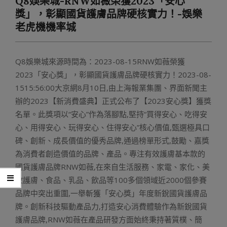
Q8娛樂城-RNW如薇榮獲2023「安心
Menu
獎」，彰顯國貨護膚品牌硬核實力！-娛樂
老虎機機率城
Q8娛樂城來源時間為：2023-08-15RNW如薇榮獲
2023「安心獎」，彰顯國貨護膚品牌硬核實力！2023-08-
1515:56:00大京網8月10日,由上海報業集團、界面新聞主
辦的2023【新消費盛典】正式公布了【2023安心獎】獲獎
名單。此獎項以“安心”作為落腳點,堅持“買得安心、吃得安
心、用得安心、玩得安心、住得安心”核心價值,甄選極具口
碑、創新、成長價值的優秀品牌,通過榜單形式,鼓勵、嘉獎
為消費者創造價值的品牌、產品。專注有效護膚基本款的
國貨護膚品牌RNW如薇,在來自生活服務、家電、家化、美
妝護膚、食品、乳品、飲品等100多個領域近2000個參賽
品牌中突出重圍,一舉斬獲「安心獎」年度新銳國貨護膚品
牌。創新科技驅動產品力,打造安心消費體驗作為新銳國貨
護膚品牌,RNW如薇在產品研發方面始終秉持著質樸、簡