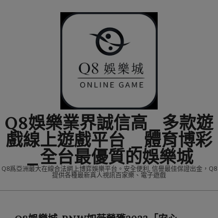
Skip
to
content
Q8娛樂業界誠信高_多款遊
戲線上遊戲平台 _體育博彩
_全台最優質的娛樂城
Q8爲亞洲最大在線合法網上博弈娛樂平台。安全便利, 信譽最佳保證出金，Q8
提供各種最新真人視訊百家樂、電子遊戲
Primary
Navigation