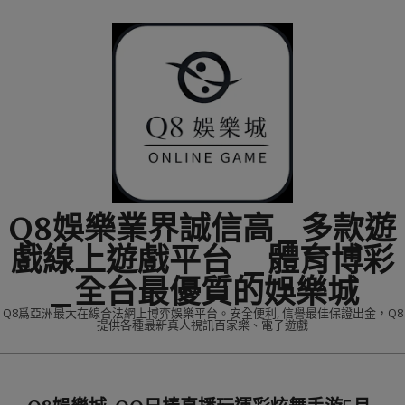
Skip
to
content
Q8娛樂業界誠信高_多款遊
戲線上遊戲平台 _體育博彩
_全台最優質的娛樂城
Q8爲亞洲最大在線合法網上博弈娛樂平台。安全便利, 信譽最佳保證出金，Q8
提供各種最新真人視訊百家樂、電子遊戲
Primary
Navigation