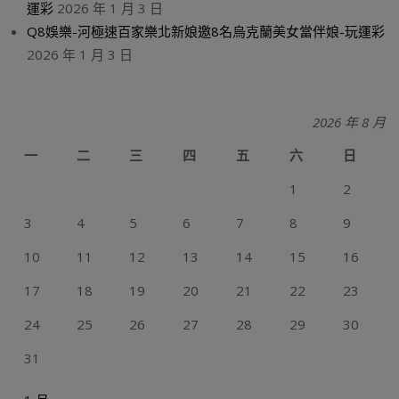
運彩
2026 年 1 月 3 日
Q8娛樂-河極速百家樂北新娘邀8名烏克蘭美女當伴娘-玩運彩
2026 年 1 月 3 日
2026 年 8 月
一
二
三
四
五
六
日
1
2
3
4
5
6
7
8
9
10
11
12
13
14
15
16
17
18
19
20
21
22
23
24
25
26
27
28
29
30
31