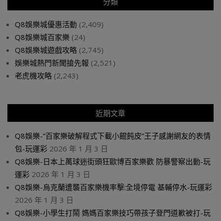
分類
Q8娛樂城優惠活動
(2,409)
Q8娛樂城百家樂
(24)
Q8娛樂城遊戲攻略
(2,745)
娛樂城熱門新聞搶先報
(2,521)
老虎機攻略
(2,243)
近期文章
Q8娛樂-“百家樂破解程式下載小餛飩皮”王子感謝網友的表情
包-玩運彩
2026 年 1 月 3 日
Q8娛樂-日本上萬球迷街頭狂歐博百家樂歡 防暴警察出動-玩
運彩
2026 年 1 月 3 日
Q8娛樂-烏克蘭遭襲百家樂機率擊:全境停電 基輔停水-玩運彩
2026 年 1 月 3 日
Q8娛樂-小學生打鬧 媽媽百家樂技巧帶孩子登門道歉被打-玩