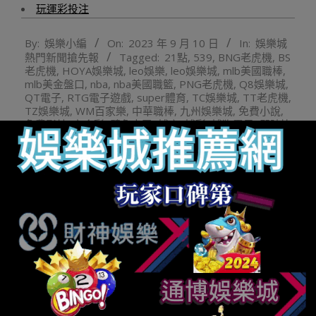
玩運彩投注
2023-
By:
娛樂小編
On:
2023 年 9 月 10 日
In:
娛樂城
09-
熱門新聞搶先報
Tagged:
21點
,
539
,
BNG老虎機
,
BS
10
老虎機
,
HOYA娛樂城
,
leo娛樂
,
leo娛樂城
,
mlb美國職棒
,
mlb美金盤口
,
nba
,
nba美國職籃
,
PNG老虎機
,
Q8娛樂城
,
QT電子
,
RTG電子遊戲
,
super體育
,
TC娛樂城
,
TT老虎機
,
TZ娛樂城
,
WM百家樂
,
中華職棒
,
九州娛樂城
,
免費小說
,
免費影片
,
六合彩
,
劈魚來了
,
博弈
,
博彩
,
博狗電子
,
即時比
分
,
台灣彩券
,
吃角子老虎
,
吃角子老虎攻略
,
報馬仔
,
夢幻
真人
,
大樂透
,
娛樂城
,
娛樂城ptt
,
娛樂城優惠
,
娛樂城出
金
,
娛樂城推薦
,
娛樂城註冊優惠活動
,
娛樂城註冊送300
,
娛樂城賺錢
,
娛樂城送註冊金
,
娛樂城體驗金
,
完美娛樂城
,
彩票
,
德州撲克
,
拉霸老虎機
,
捕魚大亨
,
捕魚機
,
捕魚達人
,
日棒直播玩運彩
,
極速百家樂
,
歐博百家樂
,
歐博真人
,
沙龍
真人
,
淘金娛樂
,
淘金娛樂城
,
澳門百家樂玩法
,
王者捕魚
,
玖天娛樂城
,
玩運彩
,
玩運彩即時比分
,
玩運彩場中投注
,
玩
運彩教學
,
玩運彩朋友圈
,
玩運彩討論區
,
瘋狂百家樂
,
百家
樂
,
百家樂必勝術
,
百家樂技巧
,
百家樂技巧教學
,
百家樂教
學
,
百家樂機率
,
百家樂玩法
,
百家樂破解
,
百家樂破解程式
下載
,
百家樂算牌
,
百家樂賺錢
,
百家樂贏錢公式
,
百家樂預
測
,
百家樂預測app
,
真人娛樂
,
真人百家
,
真人百家樂
,
真
人線上百家樂
,
真人遊戲
,
瞇牌百家樂
,
線上玩運彩
,
線上真