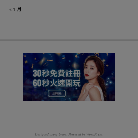
« 1 月
Designed using
Unos
. Powered by
WordPress
.