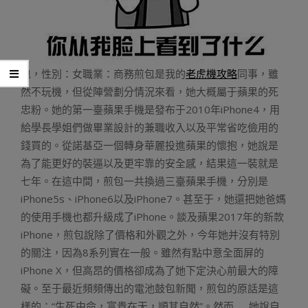
包，性別：女職業：商務煎包是我的
老虎機攻略
同事，雖
然不玩機，但從陣營劃分情況來看，她大概屬于蘋果的死
忠粉。她的第一臺蘋果手機是發布于2010年iPhone4，用
給學長學姐們做畢業設計的兼職收入以及平常省吃儉用的
錢買的。從諾基亞一個轉身華麗投進蘋果的懷抱，她說是
為了能更好的裝逼以及更牢靠的安全感，結果這一裝就是
七年。在這中間，煎包一共換過三臺蘋果手機，分別是
iPhone5s、iPhone6以及iPhone7。甚至于，她還把她爸媽
的使用手機也都升級成了iPhone。談及蘋果2017年的新款
iPhone，煎包說除了價格和外觀之外，今年她并沒有特別
的關注，因為8系列實在一般。雖然有點中意全面屏的
iPhone X，但高昂的價格卻成為了她下定決心前最大的障
礙。至于最近頻頻傳出的電池鼓包新聞，煎包的原話是這
樣的：“生死由命，富貴在天，順其自然”。然而……她說自