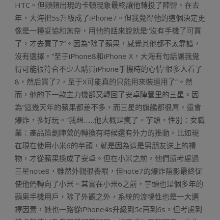
HTC。但頻頻出現的卡頓現象最終讓他轉投了陣營。在去
年，大海把5s升級成了iPhone7。但我覺得他的這個決定更
像是一種妥協和無奈，用他的話來說就是“沒有手機了可買
了，才去買了7”。因為“除了蘋果，感覺其他都不太靠譜，
沒有選擇。”至于iPhone8和iPhone X，大海有句話讓我覺
得可能很符合不少人購買iPhone手機時的心情“很多人看了
8，然后買了7，至于X可能真的只能用來裝逼用了”。然
而，他的下一款主力機卻又轉回了安卓陣營里的三星。因
為“這幾天年的蘋果都差不多，而三星的旗艦都很屌，還會
爆炸，多好玩。”我想……他大概是瘋了。芋頭，性別：女職
業：產品策劃陣營的轉換有時候還有外力的推動。比如現
在現在使用小米6的芋頭，就是因為這是男朋友送上的禮
物，才從蘋果換成了安卓。但在小米之前，他們還考慮過
三星note8，雖然外觀很養眼，但note7的爆炸陰影最終促
使他們轉向了小米。其實在小米6之前，芋頭也是個多年的
蘋果手機用戶，除了外觀之外，系統的流暢性也是一大選
擇因素，她也一路從iPhone4s升級到5c再到6s。但考慮到