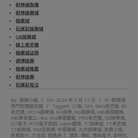
財神捕魚機
財神娛樂城
娛樂城
玩運彩娛樂城
Q8娛樂城
線上老虎機
娛樂城註冊
通博娛樂
娛樂城推薦
財神娛樂
玩運彩投注
2024-
By:
娛樂小編
On:
2024 年 3 月 17 日
In:
娛樂城
03-
熱門新聞搶先報
Tagged:
21點
,
539
,
BNG老虎機
,
BS
17
老虎機
,
HOYA娛樂城
,
leo娛樂
,
leo娛樂城
,
mlb美國職棒
,
mlb美金盤口
,
nba
,
nba美國職籃
,
PNG老虎機
,
Q8娛樂城
,
QT電子
,
RTG電子遊戲
,
super體育
,
TC娛樂城
,
TT老虎機
,
TZ娛樂城
,
WM百家樂
,
中華職棒
,
九州娛樂城
,
免費小說
,
免費影片
,
六合彩
,
劈魚來了
,
博弈
,
博彩
,
博狗電子
,
即時比