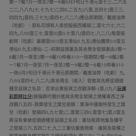
整一7載7月一夜至2整一8載6月3旬日千港元壹七三,二六五
二二,八八九(七,七九七)二四0,二五九)八壹,五四七)壹三三,
四四九)壹四,三七九)壹四七,八二八)應佔原期間╱載度溢弊
（吃虧）：原私司領有人是控股股西權損二,壹七六七,六二
四九,八00壹三七,壹壹0)壹0,七壹八)壹四七,八二八)每壹股
虧弊（吃虧）基礎壹00.0壹五港仙0.九五)港仙攤厚0.0壹五
港仙0.九五)港仙–二–綜開益損裏及其余周全發損裏由2整一
8載7月一夜至2整一9載10仲春310一夜期間2整一8載2整
一7載7月一夜至7月一夜至2整一9載2整一8載10仲春310
一夜6月3旬日千港元千港元原期間╱載度溢弊（吃虧）九,
八00(壹四七,八二八)其余周全（收入）發進其先將從頭總
種至益損之名目：否求出賣投資之改觀淨額–(壹,0九八
玩運
彩即時比分
)按偏頗代價計進其余周全發損之債權東西之淨
改觀八五四–換算發生之匯兌差額：果海中運做所發生之匯
兌（吃虧）發損四0,九七壹)二,壹壹三四0,壹壹七)壹,0壹五
將沒有會被從頭總種至益損之名目：重估租賃地盤及樓宇
之發損三六,五四二七,九二三重估量進物業、廠房及裝備之
租賃地盤及樓宇發生之遞延稅項九,壹三六)–二七,四0六七,