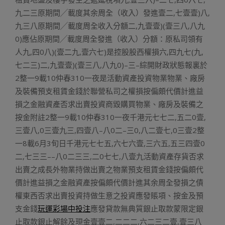
九二三原期間╱載度其余周全（收入）發進壹二,七壹壹)八,
九三八原期間╱載度周全收入分額二,九壹壹)(壹三八,八九
0)應佔原期間╱載度周全發進（收入）分額：原私司領有
人九,四0八)(壹二九,壹六七)是控股股西權損六,四九七(九,
七二三)二,九壹壹)(壹三八,八九0)–三–綜開財政狀態報裏於
2整一9載10仲春310一夜是活動資產投資物業物業、廠房
及裝備預支租賃金錢於聯營私司之權損按偏頗代價計進益
損之金融資產否求出賣投資商毀購買物業、廠房及裝備之
按金附註2整一9載10仲春310一夜千港元七七二,五二0壹,
三壹八,0三壹九三,四壹八–八0二–三0,八二壹七,0三壹2整
一8載6月3旬日千港元七七五,六七六壹,三六五,五三四壹0
二,七三三––八0二三三,二0七七,八壹九活動資產存貨否求
出賣之成長外物業持做出賣之物業預支租賃金錢按偏頗代
價計進益損之金融資產按偏頗代價計進其余周全發損之債
權東西否求出賣投資持做生意之投資應發賬項、按金及預
支金錢
玩運彩場中投注
應發貸款無典質銀止取款蒙限定銀
止取款銀止解餘及現金壹壹二,二二二,六二三二壹,壹三八