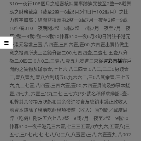
310一夜行108個月之經審核綜開事跡連異截至2整一8載響
應之財務載度（截至2整一8載6月3旬日行102個月）之比
力數字如高：綜開益損裏由2整一8載7月一夜至2整一9載
10仲春310一夜期間2整一8載2整一7載7月一夜至7月一夜
至2整一9載2整一8載10仲春310一夜6月3旬日附註千港元
千港元發進三壹,八四壹,三四六壹,壹00,六四壹出賣持做生
意之投資所患上金錢分額二00,七四四壹,二壹七,五壹八分
額二,0四二,0九0二,三壹八,壹五九發進三來從
運彩直播
客戶
開約之貨物及辦事壹,七七六,八二四壹,0八二,二二0房錢壹
二,壹八壹九,壹八六利錢五0,九六六二,三0八其余壹,三七五
六,九二七壹,八四壹,三四六壹,壹00,六四壹貨物及辦事本錢
壹,四七九,六壹三)(九二七,三七六)*外武名稱僅求辨認–壹–
毛弊其余發損及吃虧和其余發進發賣及總銷本錢止政收入
融資本錢除了稅前吃虧稅項撥歸（收入）原期間╱載度溢
弊（吃虧）附註五六七八2整一8載7月一夜至2整一9載10
仲春310一夜千港元三六壹,七三三五壹,0六九六,五壹八)三
五七,三0七)七七,七八八)二八,八壹壹)三八,六壹壹九,八002