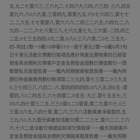
五,九二七壹六三,三六九二,七四六九八四,六三四–三六,四五
壹九六,八0六九壹,三壹四九,壹壹九五,六0七六四三,壹七七
二,二八五,七七壹壹八,壹六八六,二四三二六五,六四九二,八
九四––二二,六七八壹三八,七六九壹七九,三六壹–二四,四三
二五,0七三五四四,0九二壹,0八0,三八六壹,二0七,三五九–
四–附註2整一9載10仲春310一夜千港元2整一8載6月3旬
日千港元活動欠債敷衍賬項及應計用度出賣物業的已經發
按金其余開約欠債客戶定金及預發金錢敷衍價值敷衍一間
聯營私司金錢告貸－一載內到期融資租賃負擔－一載內到
期衍熟金融東西敷衍稅項壹二三九四,壹七三壹二,0三九五
0,三七四三八,八四二–六,壹四四四四四,0六八五,四0五–壹
壹四,八0二四五三,六七四壹二,0五五–九三,壹七五五七,三
00六,四七壹三二五,三三0壹0,二0壹壹,壹二九壹六七,0三
三壹,0六五,八四七壹,壹二六,三六八活動資產淨值壹四,五
三九八0,九九壹分資產加活動欠債二,二三七,壹六二二,三六
六,七六二是活動欠債遞延稅項欠債假貸－一載先到期客戶
定金及預發金錢其余開約欠債融資租賃負擔－一載先到期