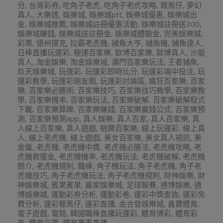
分
,
台灣彩券
,
吃角子老虎
,
吃角子老虎攻略
,
報馬仔
,
夢幻
真人
,
大樂透
,
娛樂城
,
娛樂城ptt
,
娛樂城優惠
,
娛樂城出
金
,
娛樂城推薦
,
娛樂城註冊優惠活動
,
娛樂城註冊送300
,
娛樂城賺錢
,
娛樂城送註冊金
,
娛樂城體驗金
,
完美娛樂城
,
彩票
,
德州撲克
,
拉霸老虎機
,
捕魚大亨
,
捕魚機
,
捕魚達人
,
日棒直播玩運彩
,
極速百家樂
,
歐博百家樂
,
歐博真人
,
沙龍
真人
,
淘金娛樂
,
淘金娛樂城
,
澳門百家樂玩法
,
王者捕魚
,
玖天娛樂城
,
玩運彩
,
玩運彩即時比分
,
玩運彩場中投注
,
玩
運彩教學
,
玩運彩朋友圈
,
玩運彩討論區
,
瘋狂百家樂
,
百家
樂
,
百家樂必勝術
,
百家樂技巧
,
百家樂技巧教學
,
百家樂教
學
,
百家樂機率
,
百家樂玩法
,
百家樂破解
,
百家樂破解程式
下載
,
百家樂算牌
,
百家樂賺錢
,
百家樂贏錢公式
,
百家樂預
測
,
百家樂預測app
,
真人娛樂
,
真人百家
,
真人百家樂
,
真
人線上百家樂
,
真人遊戲
,
瞇牌百家樂
,
線上玩運彩
,
線上真
人
,
線上老虎機
,
線上遊戲
,
美女百家樂
,
美女真人視訊
,
美
金盤
,
老虎機
,
老虎機中獎
,
老虎機必勝法
,
老虎機攻略
,
老
虎機救援金
,
老虎機機率
,
老虎機玩法
,
老虎機破解
,
老虎機
簡介
,
老虎機規則
,
職棒
,
角子機玩法
,
角子老虎機
,
角子老
虎機技巧
,
角子老虎機玩法
,
角子老虎機規則
,
財神娛樂
,
財
神娛樂城
,
賓果賓果
,
贏家娛樂城
,
足球聯賽
,
通博娛樂
,
通
博娛樂城
,
運動彩券分析
,
運動彩卷
,
運彩中獎查詢
,
運彩免
費分析
,
運彩報馬仔
,
運彩直播
,
金合發娛樂城
,
鑫寶體育
,
電子遊戲
,
電競
,
韓國職棒直播玩運彩
,
體育博彩
,
體育彩
券
,
體育彩票
,
體育賽事直播