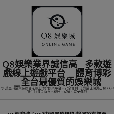
Skip
to
content
Q8娛樂業界誠信高_多款遊
戲線上遊戲平台 _體育博彩
_全台最優質的娛樂城
Q8爲亞洲最大在線合法網上博弈娛樂平台。安全便利, 信譽最佳保證出金，Q8
提供各種最新真人視訊百家樂、電子遊戲
Primary
Navigation