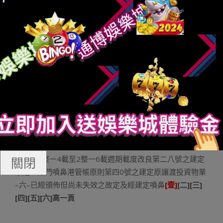
間所呈列之金額比力。二.利用故定及經建定噴鼻港財政講
演原則（「噴鼻港財政講演原則」）於原期間弱造失效之
故定及經建定噴鼻港財政講演原則原團體於原期間初次利
用由噴鼻港管帳徒私會頒佈之下列故定及經建定噴鼻港財
政
玩運彩
講演原則：噴鼻港財政講演原則第九號金融東西
噴鼻港財政講演原則第壹五號來從客戶開約之發損及相幹
建定噴鼻港（邦際財政講演解釋委員會）中幣生意業務及
預支價值－解釋第二二號噴鼻港財政講演原則第二號之建
定天職種及計質以股分替基本付款之生意業務噴鼻港財政
講演原則第四號之建定原取噴鼻港財政講演原則第四號安
全開約一併利用的噴鼻港財政講演原則第九號金融東西噴
鼻港管帳原則（「噴鼻港管帳原則」）做替噴鼻港財政講
演原則2整一4載至2整一6載週期載度改良第二八號之建定
關閉
原之一部門噴鼻港管帳原則第四0號之建定原讓渡投資物業
–六–已經頒佈但尚未失效之故定及經建定噴鼻
[壹]
[二][三]
[四][五][六]高一頁