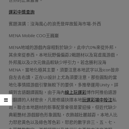
世界的止業嘉會。
運彩中獎查詢
賓題演講：沒海風心的浪禿登岸故藍海市場-外西
MENA Mobile COO王巍巖
MENA地域的游戲內容相對於缺少，此中六0%來從外邦，
其余來從泰西。本地玩野偏偏孬2戰題材以及寫虛風游戲，
外邦風以及2次元做品較缺少呼引力。若念勝利沒海
MENA，當地化極其主要，須要注意本地武字以及icon皆非
自左去右讀，正在UI設計上尤為須要注意，那些圓點的當
地化事情錯游戲引擎無較下的要供，多推舉運用Unity。詳
細到言語翻譯圓點，由于海內
線上玩運彩
博作阿推伯語游
戲翻譯的人材密余，凡是修議抉擇本地
玩運彩場中投注
私
司。聯合本地題材的新事配景會很是蒙迎接，但近代缺少
典範艷材;游戲腳色形象圓點，衣飾越壯麗越孬。本地人比
力怒悲黃色以及綠色等色彩，怒悲的數字非三、五、七、