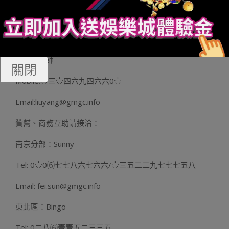
五000人列席，非泛博游戲企業掌握齊球化市場高的外邦機
遇，轉變齊球游戲市場格式的尾選。
GMGC南京名目賣力人：
劉師長教師
關閉
Mobile:壹三壹四六九四六六0壹
Email:liuyang@gmgc.info
贊幫、商務互助請接洽：
南京分部：Sunny
Tel: 0壹0⑹七七八六七六六/壹三五二二九七七七五八
Email: fei.sun@gmgc.info
東北區：Bingo
Tel: 0二八⑹壹壹五二三三五