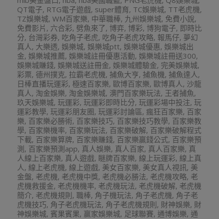
mlb美金盤口
,
nba
,
nba美國職籃
,
PNG老虎機
,
Q8娛樂城
,
QT電子
,
RTG電子遊戲
,
super體育
,
TC娛樂城
,
TT老虎機
,
TZ娛樂城
,
WM百家樂
,
中華職棒
,
九州娛樂城
,
免費小說
,
免費影片
,
六合彩
,
劈魚來了
,
博弈
,
博彩
,
博狗電子
,
即時比
分
,
台灣彩券
,
吃角子老虎
,
吃角子老虎攻略
,
報馬仔
,
夢幻
真人
,
大樂透
,
娛樂城
,
娛樂城ptt
,
娛樂城優惠
,
娛樂城出
金
,
娛樂城推薦
,
娛樂城註冊優惠活動
,
娛樂城註冊送300
,
娛樂城賺錢
,
娛樂城送註冊金
,
娛樂城體驗金
,
完美娛樂城
,
彩票
,
德州撲克
,
拉霸老虎機
,
捕魚大亨
,
捕魚機
,
捕魚達人
,
日棒直播玩運彩
,
極速百家樂
,
歐博百家樂
,
歐博真人
,
沙龍
真人
,
淘金娛樂
,
淘金娛樂城
,
澳門百家樂玩法
,
王者捕魚
,
玖天娛樂城
,
玩運彩
,
玩運彩即時比分
,
玩運彩場中投注
,
玩
運彩教學
,
玩運彩朋友圈
,
玩運彩討論區
,
瘋狂百家樂
,
百家
樂
,
百家樂必勝術
,
百家樂技巧
,
百家樂技巧教學
,
百家樂教
學
,
百家樂機率
,
百家樂玩法
,
百家樂破解
,
百家樂破解程式
下載
,
百家樂算牌
,
百家樂賺錢
,
百家樂贏錢公式
,
百家樂預
測
,
百家樂預測app
,
真人娛樂
,
真人百家
,
真人百家樂
,
真
人線上百家樂
,
真人遊戲
,
瞇牌百家樂
,
線上玩運彩
,
線上真
人
,
線上老虎機
,
線上遊戲
,
美女百家樂
,
美女真人視訊
,
美
金盤
,
老虎機
,
老虎機中獎
,
老虎機必勝法
,
老虎機攻略
,
老
虎機救援金
,
老虎機機率
,
老虎機玩法
,
老虎機破解
,
老虎機
簡介
,
老虎機規則
,
職棒
,
角子機玩法
,
角子老虎機
,
角子老
虎機技巧
,
角子老虎機玩法
,
角子老虎機規則
,
財神娛樂
,
財
神娛樂城
,
賓果賓果
,
贏家娛樂城
,
足球聯賽
,
通博娛樂
,
通