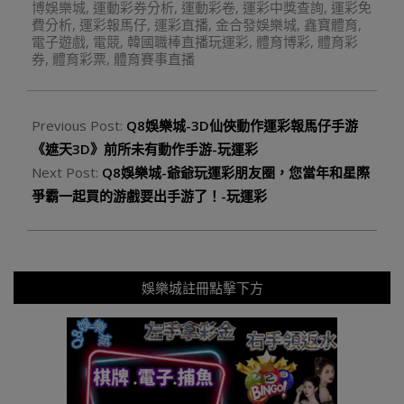
博娛樂城
,
運動彩券分析
,
運動彩卷
,
運彩中獎查詢
,
運彩免
費分析
,
運彩報馬仔
,
運彩直播
,
金合發娛樂城
,
鑫寶體育
,
電子遊戲
,
電競
,
韓國職棒直播玩運彩
,
體育博彩
,
體育彩
券
,
體育彩票
,
體育賽事直播
Previous Post:
Q8娛樂城-3D仙俠動作運彩報馬仔手游
《遮天3D》前所未有動作手游-玩運彩
Next Post:
Q8娛樂城-爺爺玩運彩朋友圈，您當年和星際
爭霸一起買的游戲要出手游了！-玩運彩
娛樂城註冊點擊下方