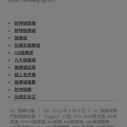
Email: media@gmgc.info
財神捕魚機
財神娛樂城
娛樂城
玩運彩娛樂城
Q8娛樂城
九牛娛樂城
娛樂城註冊
線上老虎機
娛樂城推薦
財神娛樂
玩運彩投注
2023-
By:
娛樂小編
On:
2023 年 9 月 6 日
In:
娛樂城熱
09-
門新聞搶先報
Tagged:
21點
,
539
,
BNG老虎機
,
BS老
06
虎機
,
HOYA娛樂城
,
leo娛樂
,
leo娛樂城
,
mlb美國職棒
,