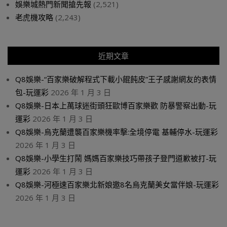
娛樂城熱門新聞搶先報
(2,521)
老虎機攻略
(2,243)
近期文章
Q8娛樂-“百家樂破解程式下載小餛飩皮”王子感謝網友的表情
包-玩運彩
2026 年 1 月 3 日
Q8娛樂-日本上萬球迷街頭狂歐博百家樂歡 防暴警察出動-玩
運彩
2026 年 1 月 3 日
Q8娛樂-烏克蘭遭襲百家樂機率擊:全境停電 基輔停水-玩運彩
2026 年 1 月 3 日
Q8娛樂-小學生打鬧 媽媽百家樂技巧帶孩子登門道歉被打-玩
運彩
2026 年 1 月 3 日
Q8娛樂-河極速百家樂北新娘邀8名烏克蘭美女當伴娘-玩運彩
2026 年 1 月 3 日