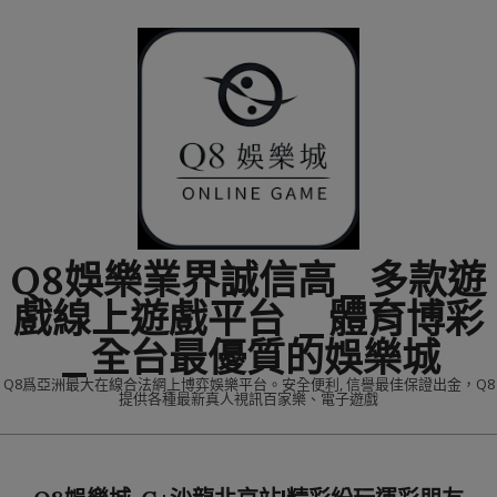
Skip
to
content
Q8娛樂業界誠信高_多款遊
戲線上遊戲平台 _體育博彩
_全台最優質的娛樂城
Q8爲亞洲最大在線合法網上博弈娛樂平台。安全便利, 信譽最佳保證出金，Q8
提供各種最新真人視訊百家樂、電子遊戲
Primary
Navigation