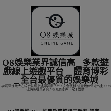
Skip
to
content
Q8娛樂業界誠信高_多款遊
戲線上遊戲平台 _體育博彩
_全台最優質的娛樂城
Q8爲亞洲最大在線合法網上博弈娛樂平台。安全便利, 信譽最佳保證出金，Q8
提供各種最新真人視訊百家樂、電子遊戲
Primary
Navigation