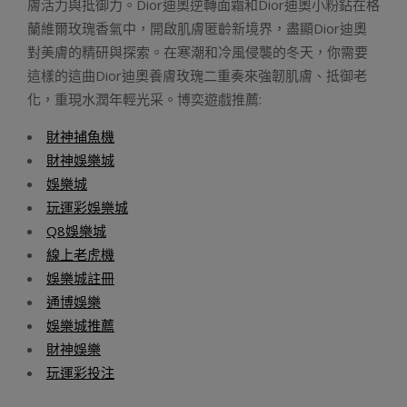
膚活力與抵御力。Dior迪奧逆轉面霜和Dior迪奧小粉鉆在格
蘭維爾玫瑰香氣中，開啟肌膚匿齡新境界，盡顯Dior迪奧
對美膚的精研與探索。在寒潮和冷風侵襲的冬天，你需要
這樣的這曲Dior迪奧養膚玫瑰二重奏來強韌肌膚、抵御老
化，重現水潤年輕光采。博奕遊戲推薦:
財神捕魚機
財神娛樂城
娛樂城
玩運彩娛樂城
Q8娛樂城
線上老虎機
娛樂城註冊
通博娛樂
娛樂城推薦
財神娛樂
玩運彩投注