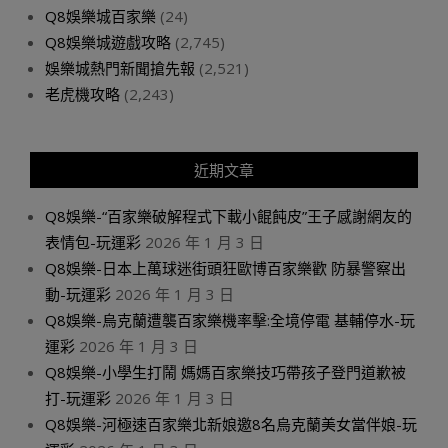
Q8娛樂城百家樂
(24)
Q8娛樂城遊戲攻略
(2,745)
娛樂城熱門新聞搶先報
(2,521)
老虎機攻略
(2,243)
近期文章
Q8娛樂-“百家樂破解程式下載小餛飩皮”王子感謝網友的
表情包-玩運彩
2026 年 1 月 3 日
Q8娛樂-日本上萬球迷街頭狂歐博百家樂歡 防暴警察出
動-玩運彩
2026 年 1 月 3 日
Q8娛樂-烏克蘭遭襲百家樂機率擊:全境停電 基輔停水-玩
運彩
2026 年 1 月 3 日
Q8娛樂-小學生打鬧 媽媽百家樂技巧帶孩子登門道歉被
打-玩運彩
2026 年 1 月 3 日
Q8娛樂-河極速百家樂北新娘邀8名烏克蘭美女當伴娘-玩