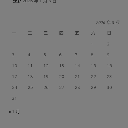
運彩
2026 年 1 月 3 日
2026 年 8 月
一
二
三
四
五
六
日
1
2
3
4
5
6
7
8
9
10
11
12
13
14
15
16
17
18
19
20
21
22
23
24
25
26
27
28
29
30
31
« 1 月