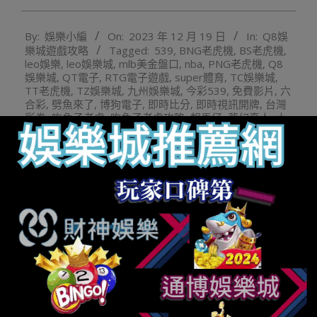
2023-
By:
娛樂小編
On:
2023 年 12 月 19 日
In:
Q8娛
12-
樂城遊戲攻略
Tagged:
539
,
BNG老虎機
,
BS老虎機
,
19
leo娛樂
,
leo娛樂城
,
mlb美金盤口
,
nba
,
PNG老虎機
,
Q8
娛樂城
,
QT電子
,
RTG電子遊戲
,
super體育
,
TC娛樂城
,
TT老虎機
,
TZ娛樂城
,
九州娛樂城
,
今彩539
,
免費影片
,
六
合彩
,
劈魚來了
,
博狗電子
,
即時比分
,
即時視訊開牌
,
台灣
彩券
,
吃角子老虎
,
吃角子老虎攻略
,
報馬仔
,
夢幻真人
,
大
樂透
,
威力彩
,
娛樂城
,
娛樂城優惠
,
娛樂城推薦
,
娛樂城註
冊優惠活動
,
娛樂城註冊送300
,
娛樂城送註冊金
,
娛樂城
體驗金
,
完美娛樂城
,
彩票
,
捕魚大亨
,
捕魚機
,
捕魚遊戲
,
捕
魚達人
,
時時彩
,
極速百家樂
,
歐博APP
,
歐博百家樂
,
歐博
真人
,
沙龍真人
,
淘金娛樂
,
淘金娛樂城
,
澳門百家樂玩法
,
王者捕魚
,
玖天娛樂城
,
玩運彩
,
瘋狂百家樂
,
百家樂
,
百家
樂必勝術
,
百家樂技巧
,
百家樂技巧教學
,
百家樂教學
,
百家
樂機率
,
百家樂玩法
,
百家樂破解
,
百家樂破解程式下載
,
百
家樂算牌
,
百家樂賺錢
,
百家樂贏錢公式
,
百家樂預測
,
百家
樂預測app
,
真人娛樂
,
真人百家
,
真人百家樂
,
真人線上百
家樂
,
真人遊戲
,
瞇牌百家樂
,
線上免費AV影城
,
線上真人
,
線上老虎機
,
線上遊戲
,
美女荷官
,
美女視訊百家樂
,
美金
盤
,
老虎機
,
老虎機中獎
,
老虎機必勝法
,
老虎機攻略
,
老虎
機救援金
,
老虎機機率
,
老虎機玩法
,
老虎機破解
,
老虎機簡