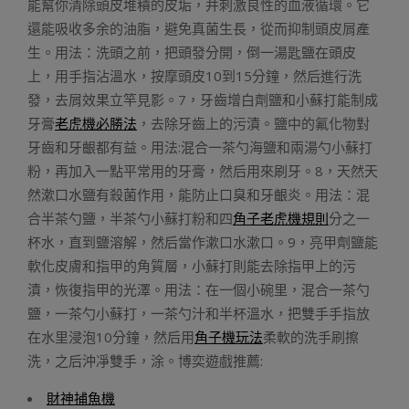
能幫你清除頭皮堆積的皮垢，并刺激良性的血液循環。它
還能吸收多余的油脂，避免真菌生長，從而抑制頭皮屑產
生。用法：洗頭之前，把頭發分開，倒一湯匙鹽在頭皮
上，用手指沾溫水，按摩頭皮10到15分鐘，然后進行洗
發，去屑效果立竿見影。7，牙齒增白劑鹽和小蘇打能制成
牙膏
老虎機必勝法
，去除牙齒上的污漬。鹽中的氟化物對
牙齒和牙齦都有益。用法:混合一茶勺海鹽和兩湯勺小蘇打
粉，再加入一點平常用的牙膏，然后用來刷牙。8，天然天
然漱口水鹽有殺菌作用，能防止口臭和牙齦炎。用法：混
合半茶勺鹽，半茶勺小蘇打粉和四
角子老虎機規則
分之一
杯水，直到鹽溶解，然后當作漱口水漱口。9，亮甲劑鹽能
軟化皮膚和指甲的角質層，小蘇打則能去除指甲上的污
漬，恢復指甲的光澤。用法：在一個小碗里，混合一茶勺
鹽，一茶勺小蘇打，一茶勺汁和半杯溫水，把雙手手指放
在水里浸泡10分鐘，然后用
角子機玩法
柔軟的洗手刷擦
洗，之后沖凈雙手，涂。博奕遊戲推薦:
財神捕魚機