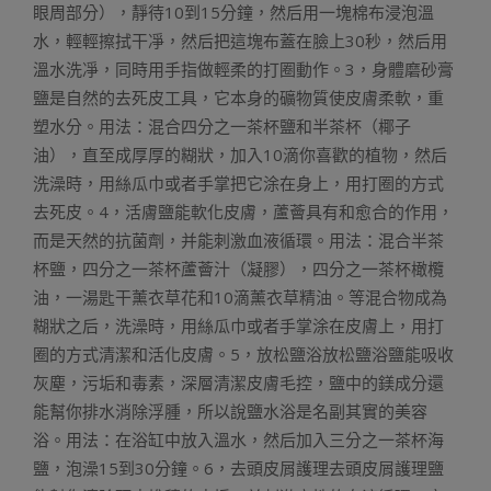
眼周部分），靜待10到15分鐘，然后用一塊棉布浸泡溫
水，輕輕擦拭干凈，然后把這塊布蓋在臉上30秒，然后用
溫水洗凈，同時用手指做輕柔的打圈動作。3，身體磨砂膏
鹽是自然的去死皮工具，它本身的礦物質使皮膚柔軟，重
塑水分。用法：混合四分之一茶杯鹽和半茶杯（椰子
油），直至成厚厚的糊狀，加入10滴你喜歡的植物，然后
洗澡時，用絲瓜巾或者手掌把它涂在身上，用打圈的方式
去死皮。4，活膚鹽能軟化皮膚，蘆薈具有和愈合的作用，
而是天然的抗菌劑，并能刺激血液循環。用法：混合半茶
杯鹽，四分之一茶杯蘆薈汁（凝膠），四分之一茶杯橄欖
油，一湯匙干薰衣草花和10滴薰衣草精油。等混合物成為
糊狀之后，洗澡時，用絲瓜巾或者手掌涂在皮膚上，用打
圈的方式清潔和活化皮膚。5，放松鹽浴放松鹽浴鹽能吸收
灰塵，污垢和毒素，深層清潔皮膚毛控，鹽中的鎂成分還
能幫你排水消除浮腫，所以說鹽水浴是名副其實的美容
浴。用法：在浴缸中放入溫水，然后加入三分之一茶杯海
鹽，泡澡15到30分鐘。6，去頭皮屑護理去頭皮屑護理鹽