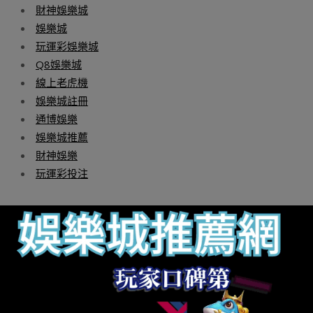
財神娛樂城
娛樂城
玩運彩娛樂城
Q8娛樂城
線上老虎機
娛樂城註冊
通博娛樂
娛樂城推薦
財神娛樂
玩運彩投注
2024-
By:
娛樂小編
On:
2024 年 4 月 12 日
In:
Q8娛樂
04-
城遊戲攻略
Tagged:
539
,
BNG老虎機
,
BS老虎機
,
12
leo娛樂
,
leo娛樂城
,
mlb美金盤口
,
nba
,
PNG老虎機
,
Q8
娛樂城
,
QT電子
,
RTG電子遊戲
,
super體育
,
TC娛樂城
,
TT老虎機
,
TZ娛樂城
,
九州娛樂城
,
今彩539
,
免費影片
,
六
合彩
,
劈魚來了
,
博狗電子
,
即時比分
,
即時視訊開牌
,
台灣