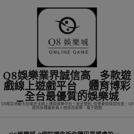
Skip
to
content
Q8娛樂業界誠信高_多款遊
戲線上遊戲平台 _體育博彩
_全台最優質的娛樂城
Q8爲亞洲最大在線合法網上博弈娛樂平台。安全便利, 信譽最佳保證出金，Q8
提供各種最新真人視訊百家樂、電子遊戲
Primary
Navigation