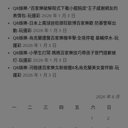
Q8娛樂-“百家樂破解程式下載小餛飩皮”王子感謝網友的
表情包-玩運彩
2026 年 1 月 3 日
Q8娛樂-日本上萬球迷街頭狂歐博百家樂歡 防暴警察出
動-玩運彩
2026 年 1 月 3 日
Q8娛樂-烏克蘭遭襲百家樂機率擊:全境停電 基輔停水-玩
運彩
2026 年 1 月 3 日
Q8娛樂-小學生打鬧 媽媽百家樂技巧帶孩子登門道歉被
打-玩運彩
2026 年 1 月 3 日
Q8娛樂-河極速百家樂北新娘邀8名烏克蘭美女當伴娘-玩
運彩
2026 年 1 月 3 日
2026 年 8 月
一
二
三
四
五
六
日
1
2