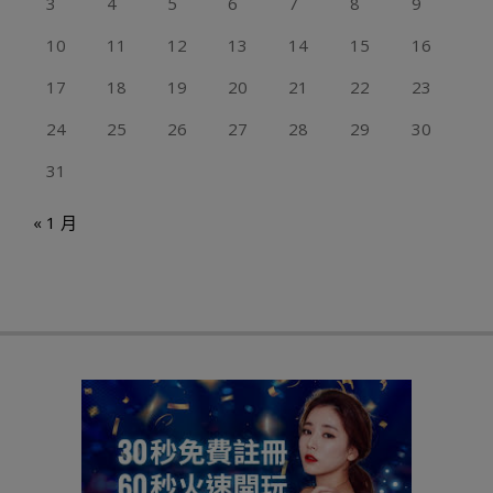
3
4
5
6
7
8
9
10
11
12
13
14
15
16
17
18
19
20
21
22
23
24
25
26
27
28
29
30
31
« 1 月