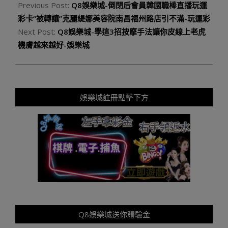
Previous Post:
Q8娛樂城-倒閉后會員韓國職棒直播玩運
彩卡“被轉讓”克麗緹娜美容院南昌福州路店引不滿-玩運彩
Next Post:
Q8娛樂城-學這3招按摩手法讓你皮線上老虎
機膚越來越好-娛樂城
娛樂城註冊點擊下方
Q8娛樂城送你體驗金