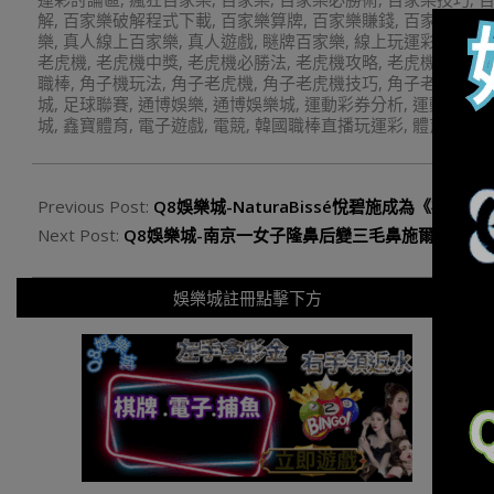
解
,
百家樂破解程式下載
,
百家樂算牌
,
百家樂賺錢
,
百家樂贏錢
樂
,
真人線上百家樂
,
真人遊戲
,
瞇牌百家樂
,
線上玩運彩
,
線上
老虎機
,
老虎機中獎
,
老虎機必勝法
,
老虎機攻略
,
老虎機救援金
職棒
,
角子機玩法
,
角子老虎機
,
角子老虎機技巧
,
角子老虎機玩
城
,
足球聯賽
,
通博娛樂
,
通博娛樂城
,
運動彩券分析
,
運動彩卷
,
城
,
鑫寶體育
,
電子遊戲
,
電競
,
韓國職棒直播玩運彩
,
體育博彩
,
Previous Post:
Q8娛樂城-NaturaBissé悅碧施成為《
Next Post:
Q8娛樂城-南京一女子隆鼻后變三毛鼻施爾美：拿
娛樂城註冊點擊下方