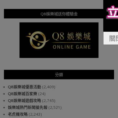
Q8娛樂城送你體驗金
關
分類
Q8娛樂城優惠活動
(2,409)
Q8娛樂城百家樂
(24)
Q8娛樂城遊戲攻略
(2,745)
娛樂城熱門新聞搶先報
(2,521)
老虎機攻略
(2,243)