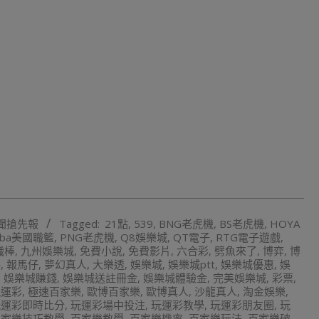
聞搶先報
Tagged:
21點
,
539
,
BNG老虎機
,
BS老虎機
,
HOYA
nba美國職籃
,
PNG老虎機
,
Q8娛樂城
,
QT電子
,
RTG電子遊戲
,
職棒
,
九州娛樂城
,
免費小說
,
免費影片
,
六合彩
,
劈魚來了
,
博弈
,
博
略
,
報馬仔
,
夢幻真人
,
大樂透
,
娛樂城
,
娛樂城ptt
,
娛樂城優惠
,
娛
,
娛樂城賺錢
,
娛樂城送註冊金
,
娛樂城體驗金
,
完美娛樂城
,
彩票
,
玩運彩
,
極速百家樂
,
歐博百家樂
,
歐博真人
,
沙龍真人
,
淘金娛樂
,
玩運彩即時比分
,
玩運彩場中投注
,
玩運彩教學
,
玩運彩朋友圈
,
玩
百家樂技巧教學
,
百家樂教學
,
百家樂機率
,
百家樂玩法
,
百家樂破