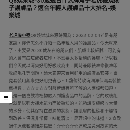
Q8娛樂城-30歲適合什么牌角子老虎機規則
Menu
子護膚品？適合年輕人護膚品十大排名-娛
樂城
老虎機中獎
Q8娛樂城來源時間為：2023-02-04老是有朋
友說，你們怎么不介紹一點年輕人用的護膚品，今天就來
了，主要是20-30歲左右的朋友們，肌膚比較細膩，可能有
的人會有痘痘或者痘印，不需要太多繁瑣的護膚，所以我
們今天就以清爽好用好吸收為主，同時兼顧祛痘修復痘印
收縮毛孔等問題，給大家帶來實用好用的護膚品套裝，畢
竟套裝用起來更好用更省心。1.馥蕾詩玫瑰潤澤保濕套裝推
薦指數：☆☆☆☆☆對馥蕾詩有所了解的人應該都知道，
這是一個喜歡將植物融入到護膚品中的品牌，它的玫瑰組
合就是以強大補水能力而被熟知的。能夠讓皮膚吸收大量
的水分，使其保持在滋潤的狀態，讓肌膚的粗糙和干燥得
到改善。保濕非常棒，味道清淡，是理想中的味道。2.宣致
蝸牛原液套裝推薦指數：☆☆☆☆☆這款是黃河故道的天