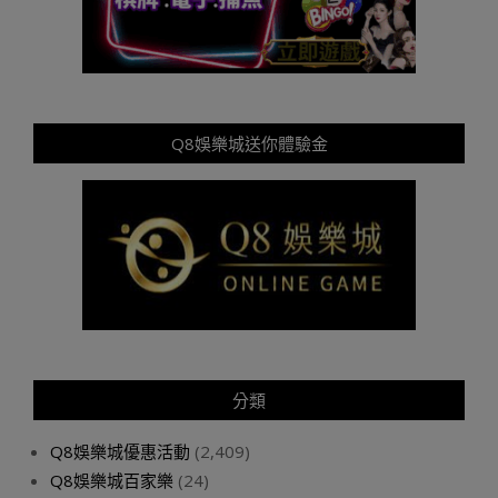
Q8娛樂城送你體驗金
分類
Q8娛樂城優惠活動
(2,409)
Q8娛樂城百家樂
(24)