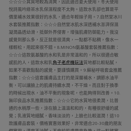
☆☆☆☆其質地較為清爽，因此適合夏天使用，冬天使用
悅詩風吟綠茶水乳保濕程度不太夠。這款水乳卻也算是平
價里補水效果很好的水乳，適合年輕妹子用。7.自然堂冰川
水套裝推薦指數：☆☆☆自然堂冰肌水深透補水澎湃保濕
凝潤晶透幼滑，抵御外界侵害，增強肌膚防御能力。我沒
感覺到那么多，反正就是很清爽，一點都不粘稠，像水一
樣輕松，用起來很不錯。8.MINON氨基酸套裝推薦指數：
☆☆☆這款氨基酸的水和乳是非常溫和的，所以很適合敏
感肌的人，這款水和乳
角子老虎機玩法
質地都比較粘膩，
如果不喜歡黏黏的感覺，要謹慎購買。9.蘇秘呼吸套盒推薦
指數：☆☆☆這套護膚品主打的是深層補水，調節水油平
衡，可以讓臉上的肌膚持續水潤，不干燥。而且對于換季
的時候出現水，油不平衡的現象呢，也能夠得到改善。10.
無印良品水乳推薦指數：☆☆☆它的水質地很柔潤，比普
通的水稍厚一些，涂在臉上溫溫和和的，有種很舒緩的感
覺；乳液質地細膩，香味淡淡的，上臉也比較滋潤！這10
款護膚品套裝，價格實惠效果好，非常適合20-30歲的朋友
們實用，清爽不油膩，不會給肌膚帶來負擔，這一點確實