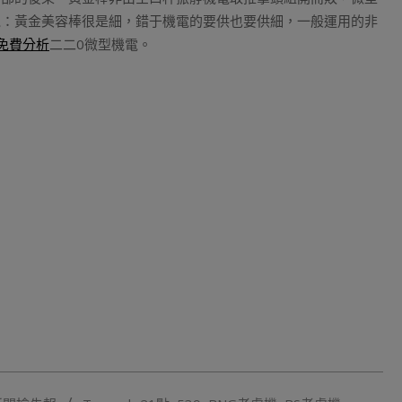
電：黃金美容棒很是細，錯于機電的要供也要供細，一般運用的非
免費分析
二二0微型機電。