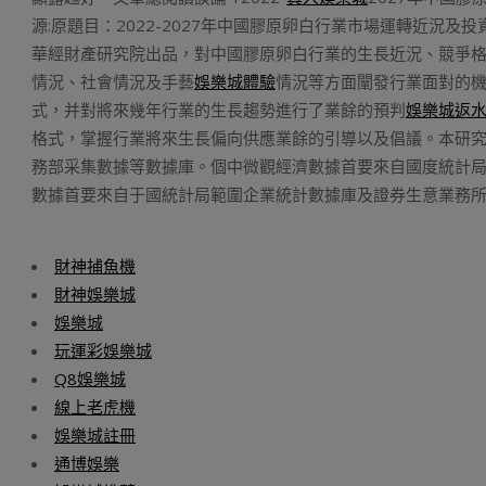
源:原題目：2022-2027年中國膠原卵白行業市場運轉近況
華經財產研究院出品，對中國膠原卵白行業的生長近況、競爭
情況、社會情況及手藝
娛樂城體驗
情況等方面闡發行業面對的
式，并對將來幾年行業的生長趨勢進行了業餘的預判
娛樂城返
格式，掌握行業將來生長偏向供應業餘的引導以及倡議。本研
務部采集數據等數據庫。個中微觀經濟數據首要來自國度統計
數據首要來自于國統計局範圍企業統計數據庫及證券生意業務
財神捕魚機
財神娛樂城
娛樂城
玩運彩娛樂城
Q8娛樂城
線上老虎機
娛樂城註冊
通博娛樂