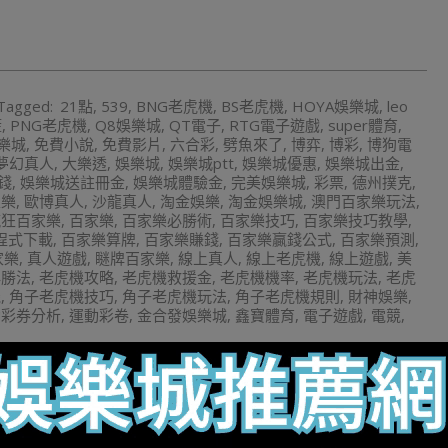
Tagged:
21點
,
539
,
BNG老虎機
,
BS老虎機
,
HOYA娛樂城
,
leo
籃
,
PNG老虎機
,
Q8娛樂城
,
QT電子
,
RTG電子遊戲
,
super體育
,
樂城
,
免費小說
,
免費影片
,
六合彩
,
劈魚來了
,
博弈
,
博彩
,
博狗電
夢幻真人
,
大樂透
,
娛樂城
,
娛樂城ptt
,
娛樂城優惠
,
娛樂城出金
,
錢
,
娛樂城送註冊金
,
娛樂城體驗金
,
完美娛樂城
,
彩票
,
德州撲克
,
家樂
,
歐博真人
,
沙龍真人
,
淘金娛樂
,
淘金娛樂城
,
澳門百家樂玩法
,
瘋狂百家樂
,
百家樂
,
百家樂必勝術
,
百家樂技巧
,
百家樂技巧教學
,
程式下載
,
百家樂算牌
,
百家樂賺錢
,
百家樂贏錢公式
,
百家樂預測
,
家樂
,
真人遊戲
,
瞇牌百家樂
,
線上真人
,
線上老虎機
,
線上遊戲
,
美
必勝法
,
老虎機攻略
,
老虎機救援金
,
老虎機機率
,
老虎機玩法
,
老虎
機
,
角子老虎機技巧
,
角子老虎機玩法
,
角子老虎機規則
,
財神娛樂
,
動彩券分析
,
運動彩卷
,
金合發娛樂城
,
鑫寶體育
,
電子遊戲
,
電競
,
城評價曝光種草＋變現全驅動（上）
專訪