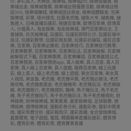
仔
,
夢幻真人
,
大樂透
,
娛樂城
,
娛樂城ptt
,
娛樂城優惠
,
娛
樂城出金
,
娛樂城推薦
,
娛樂城註冊優惠活動
,
娛樂城註冊
送300
,
娛樂城賺錢
,
娛樂城送註冊金
,
娛樂城體驗金
,
完美
娛樂城
,
彩票
,
德州撲克
,
拉霸老虎機
,
捕魚大亨
,
捕魚機
,
捕
魚達人
,
日棒直播玩運彩
,
極速百家樂
,
歐博百家樂
,
歐博真
人
,
沙龍真人
,
淘金娛樂
,
淘金娛樂城
,
澳門百家樂玩法
,
王
者捕魚
,
玖天娛樂城
,
玩運彩
,
玩運彩即時比分
,
玩運彩場中
投注
,
玩運彩教學
,
玩運彩朋友圈
,
玩運彩討論區
,
瘋狂百家
樂
,
百家樂
,
百家樂必勝術
,
百家樂技巧
,
百家樂技巧教學
,
百家樂教學
,
百家樂機率
,
百家樂玩法
,
百家樂破解
,
百家樂
破解程式下載
,
百家樂算牌
,
百家樂賺錢
,
百家樂贏錢公式
,
百家樂預測
,
百家樂預測app
,
真人娛樂
,
真人百家
,
真人百
家樂
,
真人線上百家樂
,
真人遊戲
,
瞇牌百家樂
,
線上玩運
彩
,
線上真人
,
線上老虎機
,
線上遊戲
,
美女百家樂
,
美女真
人視訊
,
美金盤
,
老虎機
,
老虎機中獎
,
老虎機必勝法
,
老虎
機攻略
,
老虎機救援金
,
老虎機機率
,
老虎機玩法
,
老虎機破
解
,
老虎機簡介
,
老虎機規則
,
職棒
,
角子機玩法
,
角子老虎
機
,
角子老虎機技巧
,
角子老虎機玩法
,
角子老虎機規則
,
財
神娛樂
,
財神娛樂城
,
賓果賓果
,
贏家娛樂城
,
足球聯賽
,
通
博娛樂
,
通博娛樂城
,
運動彩券分析
,
運動彩卷
,
運彩中獎查
詢
,
運彩免費分析
,
運彩報馬仔
,
運彩直播
,
金合發娛樂城
,
鑫寶體育
,
電子遊戲
,
電競
,
韓國職棒直播玩運彩
,
體育博
彩
,
體育彩券
,
體育彩票
,
體育賽事直播