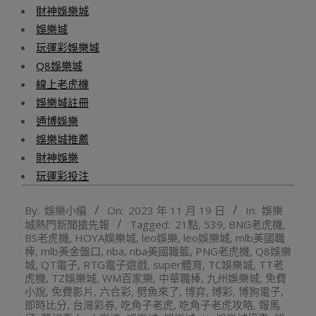
財神娛樂城
娛樂城
玩運彩娛樂城
Q8娛樂城
線上老虎機
娛樂城註冊
通博娛樂
娛樂城推薦
財神娛樂
玩運彩投注
2023-
By:
娛樂小編
On:
2023 年 11 月 19 日
In:
娛樂
11-
城熱門新聞搶先報
Tagged:
21點
,
539
,
BNG老虎機
,
19
BS老虎機
,
HOYA娛樂城
,
leo娛樂
,
leo娛樂城
,
mlb美國職
棒
,
mlb美金盤口
,
nba
,
nba美國職籃
,
PNG老虎機
,
Q8娛樂
城
,
QT電子
,
RTG電子遊戲
,
super體育
,
TC娛樂城
,
TT老
虎機
,
TZ娛樂城
,
WM百家樂
,
中華職棒
,
九州娛樂城
,
免費
小說
,
免費影片
,
六合彩
,
劈魚來了
,
博弈
,
博彩
,
博狗電子
,
即時比分
,
台灣彩券
,
吃角子老虎
,
吃角子老虎攻略
,
報馬