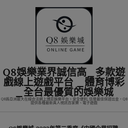
Skip
to
content
Q8娛樂業界誠信高_多款遊
戲線上遊戲平台 _體育博彩
_全台最優質的娛樂城
Q8爲亞洲最大在線合法網上博弈娛樂平台。安全便利, 信譽最佳保證出金，Q8
提供各種最新真人視訊百家樂、電子遊戲
Primary
Navigation