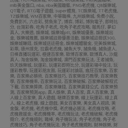
mlb美金盤口
,
nba
,
nba美國職籃
,
PNG老虎機
,
Q8娛樂城
,
QT電子
,
RTG電子遊戲
,
super體育
,
TC娛樂城
,
TT老虎機
,
TZ娛樂城
,
WM百家樂
,
中華職棒
,
九州娛樂城
,
免費小說
,
免費影片
,
六合彩
,
劈魚來了
,
博弈
,
博彩
,
博狗電子
,
即時比
分
,
台灣彩券
,
吃角子老虎
,
吃角子老虎攻略
,
報馬仔
,
夢幻
真人
,
大樂透
,
娛樂城
,
娛樂城ptt
,
娛樂城優惠
,
娛樂城出
金
,
娛樂城推薦
,
娛樂城註冊優惠活動
,
娛樂城註冊送300
,
娛樂城賺錢
,
娛樂城送註冊金
,
娛樂城體驗金
,
完美娛樂城
,
彩票
,
德州撲克
,
拉霸老虎機
,
捕魚大亨
,
捕魚機
,
捕魚達人
,
日棒直播玩運彩
,
極速百家樂
,
歐博百家樂
,
歐博真人
,
沙龍
真人
,
淘金娛樂
,
淘金娛樂城
,
澳門百家樂玩法
,
王者捕魚
,
玖天娛樂城
,
玩運彩
,
玩運彩即時比分
,
玩運彩場中投注
,
玩
運彩教學
,
玩運彩朋友圈
,
玩運彩討論區
,
瘋狂百家樂
,
百家
樂
,
百家樂必勝術
,
百家樂技巧
,
百家樂技巧教學
,
百家樂教
學
,
百家樂機率
,
百家樂玩法
,
百家樂破解
,
百家樂破解程式
下載
,
百家樂算牌
,
百家樂賺錢
,
百家樂贏錢公式
,
百家樂預
測
,
百家樂預測app
,
真人娛樂
,
真人百家
,
真人百家樂
,
真
人線上百家樂
,
真人遊戲
,
瞇牌百家樂
,
線上玩運彩
,
線上真
人
,
線上老虎機
,
線上遊戲
,
美女百家樂
,
美女真人視訊
,
美
金盤
,
老虎機
,
老虎機中獎
,
老虎機必勝法
,
老虎機攻略
,
老
虎機救援金
,
老虎機機率
,
老虎機玩法
,
老虎機破解
,
老虎機
簡介
,
老虎機規則
,
職棒
,
角子機玩法
,
角子老虎機
,
角子老
虎機技巧
,
角子老虎機玩法
,
角子老虎機規則
,
財神娛樂
,
財