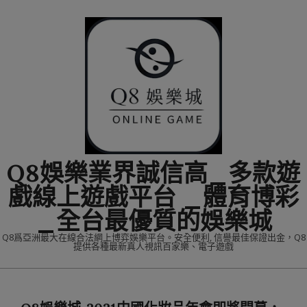
Skip
to
content
Q8娛樂業界誠信高_多款遊
戲線上遊戲平台 _體育博彩
_全台最優質的娛樂城
Q8爲亞洲最大在線合法網上博弈娛樂平台。安全便利, 信譽最佳保證出金，Q8
提供各種最新真人視訊百家樂、電子遊戲
Primary
Navigation