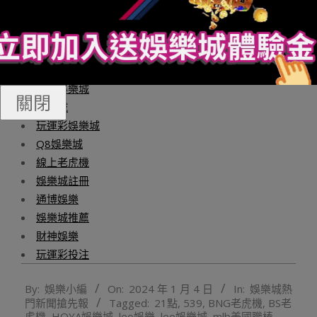
銷從媒體同盟”倡議機構、“私閉傳布止業最具影響力本創從
媒體”。投稿、內容互助，請接洽「品哥」。
財神捕魚機
財神娛樂城
關閉
娛樂城
玩運彩娛樂城
Q8娛樂城
線上老虎機
娛樂城註冊
通博娛樂
娛樂城推薦
財神娛樂
玩運彩投注
2024-
By:
娛樂小編
On:
2024 年 1 月 4 日
In:
娛樂城熱
01-
門新聞搶先報
Tagged:
21點
,
539
,
BNG老虎機
,
BS老
04
虎機
,
HOYA娛樂城
,
leo娛樂
,
leo娛樂城
,
mlb美國職棒
,