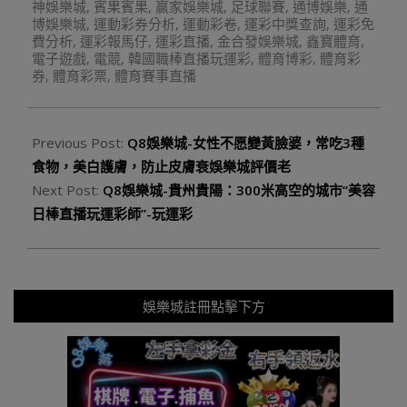
神娛樂城
,
賓果賓果
,
贏家娛樂城
,
足球聯賽
,
通博娛樂
,
通
博娛樂城
,
運動彩券分析
,
運動彩卷
,
運彩中獎查詢
,
運彩免
費分析
,
運彩報馬仔
,
運彩直播
,
金合發娛樂城
,
鑫寶體育
,
電子遊戲
,
電競
,
韓國職棒直播玩運彩
,
體育博彩
,
體育彩
券
,
體育彩票
,
體育賽事直播
Previous Post:
Q8娛樂城-女性不愿變黃臉婆，常吃3種
食物，美白護膚，防止皮膚衰娛樂城評價老
Next Post:
Q8娛樂城-貴州貴陽：300米高空的城市“美容
日棒直播玩運彩師”-玩運彩
娛樂城註冊點擊下方