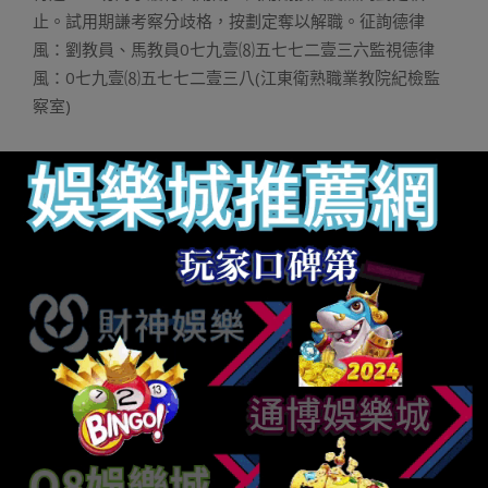
止。試用期謙考察分歧格，按劃定奪以解職。征詢德律
風：劉教員、馬教員0七九壹⑻五七七二壹三六監視德律
風：0七九壹⑻五七七二壹三八(江東衛熟職業教院紀檢監
察室)
財神捕魚機
財神娛樂城
娛樂城
玩運彩娛樂城
Q8娛樂城
線上老虎機
娛樂城註冊
通博娛樂
娛樂城推薦
財神娛樂
玩運彩投注