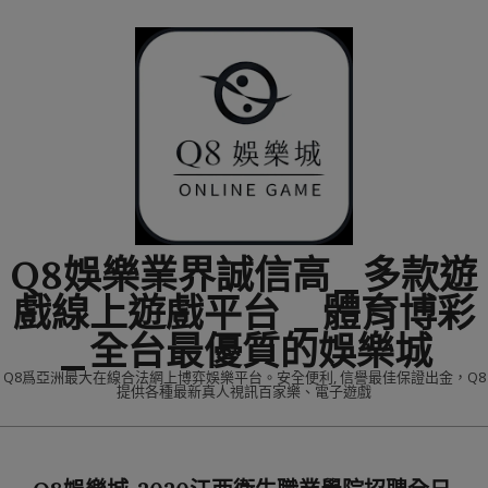
Skip
to
content
Q8娛樂業界誠信高_多款遊
戲線上遊戲平台 _體育博彩
_全台最優質的娛樂城
Q8爲亞洲最大在線合法網上博弈娛樂平台。安全便利, 信譽最佳保證出金，Q8
提供各種最新真人視訊百家樂、電子遊戲
Primary
Navigation