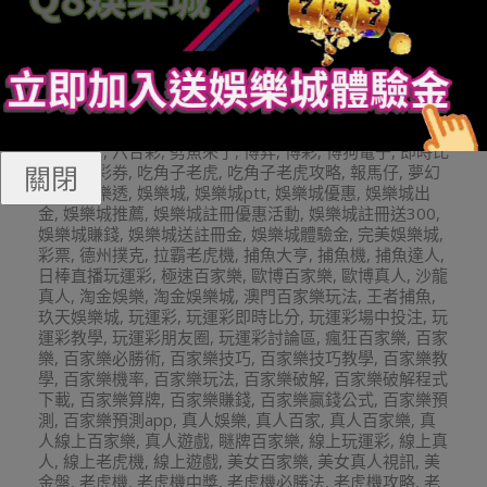
2024-
By:
娛樂小編
On:
2024 年 3 月 25 日
In:
娛樂城
03-
熱門新聞搶先報
Tagged:
21點
,
539
,
BNG老虎機
,
BS
25
老虎機
,
HOYA娛樂城
,
leo娛樂
,
leo娛樂城
,
mlb美國職棒
,
mlb美金盤口
,
nba
,
nba美國職籃
,
PNG老虎機
,
Q8娛樂城
,
QT電子
,
RTG電子遊戲
,
super體育
,
TC娛樂城
,
TT老虎機
,
TZ娛樂城
,
WM百家樂
,
中華職棒
,
九州娛樂城
,
免費小說
,
免費影片
,
六合彩
,
劈魚來了
,
博弈
,
博彩
,
博狗電子
,
即時比
關閉
分
,
台灣彩券
,
吃角子老虎
,
吃角子老虎攻略
,
報馬仔
,
夢幻
真人
,
大樂透
,
娛樂城
,
娛樂城ptt
,
娛樂城優惠
,
娛樂城出
金
,
娛樂城推薦
,
娛樂城註冊優惠活動
,
娛樂城註冊送300
,
娛樂城賺錢
,
娛樂城送註冊金
,
娛樂城體驗金
,
完美娛樂城
,
彩票
,
德州撲克
,
拉霸老虎機
,
捕魚大亨
,
捕魚機
,
捕魚達人
,
日棒直播玩運彩
,
極速百家樂
,
歐博百家樂
,
歐博真人
,
沙龍
真人
,
淘金娛樂
,
淘金娛樂城
,
澳門百家樂玩法
,
王者捕魚
,
玖天娛樂城
,
玩運彩
,
玩運彩即時比分
,
玩運彩場中投注
,
玩
運彩教學
,
玩運彩朋友圈
,
玩運彩討論區
,
瘋狂百家樂
,
百家
樂
,
百家樂必勝術
,
百家樂技巧
,
百家樂技巧教學
,
百家樂教
學
,
百家樂機率
,
百家樂玩法
,
百家樂破解
,
百家樂破解程式
下載
,
百家樂算牌
,
百家樂賺錢
,
百家樂贏錢公式
,
百家樂預
測
,
百家樂預測app
,
真人娛樂
,
真人百家
,
真人百家樂
,
真
人線上百家樂
,
真人遊戲
,
瞇牌百家樂
,
線上玩運彩
,
線上真
人
,
線上老虎機
,
線上遊戲
,
美女百家樂
,
美女真人視訊
,
美
金盤
,
老虎機
,
老虎機中獎
,
老虎機必勝法
,
老虎機攻略
,
老