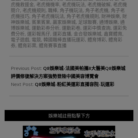
虎機救援金
,
老虎機機率
,
老虎機玩法
,
老虎機破解
,
老虎機
簡介
,
老虎機規則
,
職棒
,
角子機玩法
,
角子老虎機
,
角子老
虎機技巧
,
角子老虎機玩法
,
角子老虎機規則
,
財神娛樂
,
財
神娛樂城
,
賓果賓果
,
贏家娛樂城
,
足球聯賽
,
通博娛樂
,
通
博娛樂城
,
運動彩券分析
,
運動彩卷
,
運彩中獎查詢
,
運彩免
費分析
,
運彩報馬仔
,
運彩直播
,
金合發娛樂城
,
鑫寶體育
,
電子遊戲
,
電競
,
韓國職棒直播玩運彩
,
體育博彩
,
體育彩
券
,
體育彩票
,
體育賽事直播
Previous Post:
Q8娛樂城-法國美帕攜8大醫美Q8娛樂城
評價修復解決方案強勢登陸中國美容博覽會
Next Post:
Q8娛樂城-粉紅美運彩直播容院-玩運彩
娛樂城註冊點擊下方