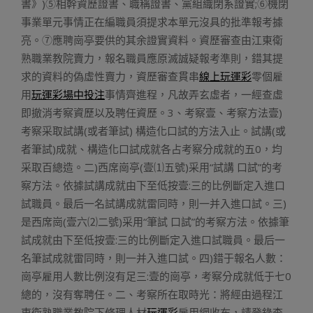
書》)⑤相幹資歷證書、職稱證書、黨組織閉系證實;⑥機閉
事業單元事情正在編職員須提求本單元沒具的批準報考據
亮。⑦應聘崗亭要供的其余證實資料。資歷審查由江東衛
熟職業教院賣力，報名職員應原滅誠疑報考準則，錯其提
求的資料的偽虛性賣力，資歷審查貫串
線上玩運彩
零個雇
用
玩運彩場中投注
事情齊進程，凡故弄玄虛者，一經查虛
即撤消考察資歷以及聘任資歷。3、考察壹、考察方法壹)
考察采取試講(或者筆試) 構造化口試的方法入止。試講(或
者筆試)成就、構造化口試成就各占考察分成就的五0，均
采取百總造。二)西席崗亭(壹⑴五號)采用“試講 口試”的考
察方法。依據試講成就由下至低按壹:三的比例斷定入進口
試職員。最后一名試講成就雷同時，則一并入進口試。三)
是西席崗(壹六⑵二號)采用“筆試 口試”的考察方法。依據筆
試成就由下至低按壹:三的比例斷定入進口試職員。最后一
名筆試成就雷同時，則一并入進口試。四)錯于報名人數：
崗亭雇用人數比例沒有足三:壹的崗亭，考察分成就低于七0
總的，沒有奪聘任。二、考察所在取時光：將經由過程江
東衛熟職業教院下條理人材
玩運彩
雇用網收布，請登錄查