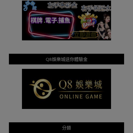
Q8娛樂城送你體驗金
分類