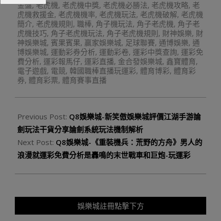
金盤
,
老虎機
,
老虎機中獎
,
老虎機必勝法
,
老虎機攻略
,
老
虎機救援金
,
老虎機機率
,
老虎機玩法
,
老虎機破解
,
老虎機
簡介
,
老虎機規則
,
職棒
,
角子機玩法
,
角子老虎機
,
角子老
虎機技巧
,
角子老虎機玩法
,
角子老虎機規則
,
財神娛樂
,
財
神娛樂城
,
賓果賓果
,
贏家娛樂城
,
足球聯賽
,
通博娛樂
,
通
博娛樂城
,
運動彩券分析
,
運動彩卷
,
運彩中獎查詢
,
運彩免
費分析
,
運彩報馬仔
,
運彩直播
,
金合發娛樂城
,
鑫寶體育
,
電子遊戲
,
電競
,
韓國職棒直播玩運彩
,
體育博彩
,
體育彩
券
,
體育彩票
,
體育賽事直播
Previous Post:
Q8娛樂城-新笑傲娛樂城評價江湖手游論
劍玩法干貨分享論劍系統玩法機制解析
Next Post:
Q8娛樂城-《重裝機兵：荒野的方舟》男人的
浪漫就運彩免費分析是轟鳴的末世戰車和巨炮-玩運彩
娛樂城註冊點擊下方