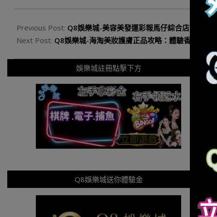
Previous Post:
Q8娛樂城-美容美發運彩報馬仔綜合店互聯網
Next Post:
Q8娛樂城-海淘美妝護膚正品攻略：體驗香港老虎
娛樂城註冊點擊下方
Q8娛樂城送你體驗金