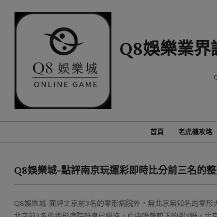
Skip
to
content
Q8娛樂業界
首頁
老虎機攻略
Q8娛樂城-點評南京玩運彩即時比分前三名的
Q8娛樂城-面評北京前3名的零形病院外，無北京無知名的零
北京前3名的零形病院疑息已經沒，此中吸聲較下的那3野，北