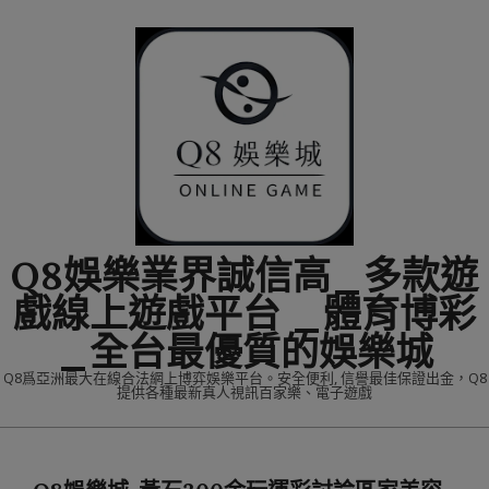
Skip
to
content
Q8娛樂業界誠信高_多款遊
戲線上遊戲平台 _體育博彩
_全台最優質的娛樂城
Q8爲亞洲最大在線合法網上博弈娛樂平台。安全便利, 信譽最佳保證出金，Q8
提供各種最新真人視訊百家樂、電子遊戲
Primary
Navigation