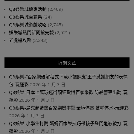
Q8娛樂城優惠活動
(2,409)
Q8娛樂城百家樂
(24)
Q8娛樂城遊戲攻略
(2,745)
娛樂城熱門新聞搶先報
(2,521)
老虎機攻略
(2,243)
近期文章
Q8娛樂-“百家樂破解程式下載小餛飩皮”王子感謝網友的表情
包-玩運彩
2026 年 1 月 3 日
Q8娛樂-日本上萬球迷街頭狂歐博百家樂歡 防暴警察出動-玩
運彩
2026 年 1 月 3 日
Q8娛樂-烏克蘭遭襲百家樂機率擊:全境停電 基輔停水-玩運彩
2026 年 1 月 3 日
Q8娛樂-小學生打鬧 媽媽百家樂技巧帶孩子登門道歉被打-玩
運彩
2026 年 1 月 3 日