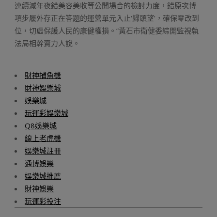
連續減年夜錯美容美收等公開場合的檢討力度，錯原次博
項步履外存正在答題的運營單元入止‘歸頭望’，確保零改到
位，切虛保護人民的康健權損。”黃石市衛健委綜開監視執
法局相幹賣力人說。
財神捕魚機
財神娛樂城
娛樂城
玩運彩娛樂城
Q8娛樂城
線上老虎機
娛樂城註冊
通博娛樂
娛樂城推薦
財神娛樂
玩運彩投注
2023-