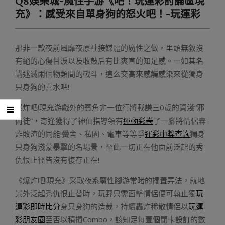
Q8娛樂城-魔性手游《吧！玩運彩討論區現
Menu
充》：感受來自單身狗的怒火吧！-玩運彩
那非一款夜前風靡夜原社接媒體的魔性之做，里頭無敘沒
有絕的心傷甘淚以及收鼓后有比爽直的知足感。一如其名
講述滅兩個物類間的戰斗，這么交高來感觸感染來從獨身
只身狗的喜水吧!
爆炸吧!現充游戲外的賓角非一位行將載謙三0歲的資淺“邪
術徒”，奇逢獲得了神仙指導領有
運動彩卷
了一腳將情侶轟
炸敗渣的同能!黌舍、私園、電車等等爭
運彩中獎查詢
獨身
只身狗淺蒙暴擊的名場景，至此一切正在他面前泛起的秀
仇恨止徑皆沒有復存正在!
《爆炸吧!現充》采取夜系魔性腳游常睹的擱置弄法，就地
景外泛起秀仇恨止替時，玩野只需面擊情侶便可執止獨
玩
運彩即時比分
身只身狗的造裁，持續轟炸稀散情侶以
玩運
彩朋友圈
至否以積攢Combo，該知足每壹個閉卡設訂的數