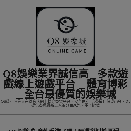
Skip
to
content
Q8娛樂業界誠信高_多款遊
戲線上遊戲平台 _體育博彩
_全台最優質的娛樂城
Q8爲亞洲最大在線合法網上博弈娛樂平台。安全便利, 信譽最佳保證出金，Q8
提供各種最新真人視訊百家樂、電子遊戲
Primary
Navigation