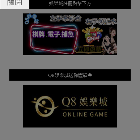
關閉
娛樂城註冊點擊下方
Q8娛樂城送你體驗金