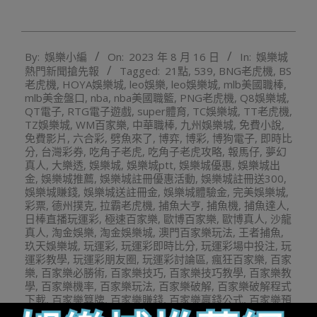
2023-
By:
娛樂小編
On:
2023 年 8 月 16 日
In:
娛樂城
08-
熱門新聞搶先報
Tagged:
21點
,
539
,
BNG老虎機
,
BS
16
老虎機
,
HOYA娛樂城
,
leo娛樂
,
leo娛樂城
,
mlb美國職棒
,
mlb美金盤口
,
nba
,
nba美國職籃
,
PNG老虎機
,
Q8娛樂城
,
QT電子
,
RTG電子遊戲
,
super體育
,
TC娛樂城
,
TT老虎機
,
TZ娛樂城
,
WM百家樂
,
中華職棒
,
九州娛樂城
,
免費小說
,
免費影片
,
六合彩
,
劈魚來了
,
博弈
,
博彩
,
博狗電子
,
即時比
分
,
台灣彩券
,
吃角子老虎
,
吃角子老虎攻略
,
報馬仔
,
夢幻
真人
,
大樂透
,
娛樂城
,
娛樂城ptt
,
娛樂城優惠
,
娛樂城出
金
,
娛樂城推薦
,
娛樂城註冊優惠活動
,
娛樂城註冊送300
,
娛樂城賺錢
,
娛樂城送註冊金
,
娛樂城體驗金
,
完美娛樂城
,
彩票
,
德州撲克
,
拉霸老虎機
,
捕魚大亨
,
捕魚機
,
捕魚達人
,
日棒直播玩運彩
,
極速百家樂
,
歐博百家樂
,
歐博真人
,
沙龍
真人
,
淘金娛樂
,
淘金娛樂城
,
澳門百家樂玩法
,
王者捕魚
,
玖天娛樂城
,
玩運彩
,
玩運彩即時比分
,
玩運彩場中投注
,
玩
運彩教學
,
玩運彩朋友圈
,
玩運彩討論區
,
瘋狂百家樂
,
百家
樂
,
百家樂必勝術
,
百家樂技巧
,
百家樂技巧教學
,
百家樂教
學
,
百家樂機率
,
百家樂玩法
,
百家樂破解
,
百家樂破解程式
下載
,
百家樂算牌
,
百家樂賺錢
,
百家樂贏錢公式
,
百家樂預
測
,
百家樂預測app
,
真人娛樂
,
真人百家
,
真人百家樂
,
真