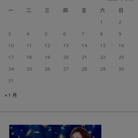
一
二
三
四
五
六
日
1
2
3
4
5
6
7
8
9
10
11
12
13
14
15
16
17
18
19
20
21
22
23
24
25
26
27
28
29
30
31
« 1 月