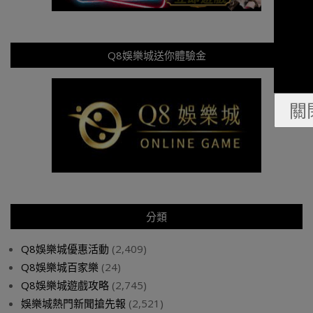
Q8娛樂城送你體驗金
關
分類
Q8娛樂城優惠活動
(2,409)
Q8娛樂城百家樂
(24)
Q8娛樂城遊戲攻略
(2,745)
娛樂城熱門新聞搶先報
(2,521)