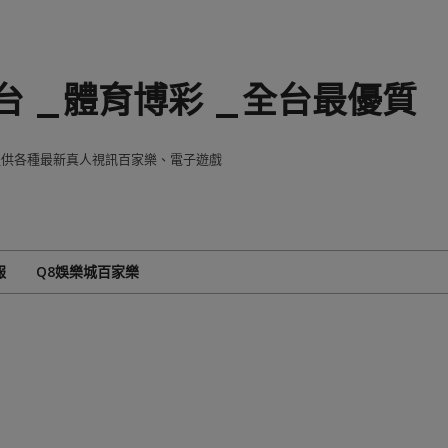
 _體育博彩 _全台最優質
8提供各種最新真人視訊百家樂、電子遊戲
報
Q8娛樂城百家樂