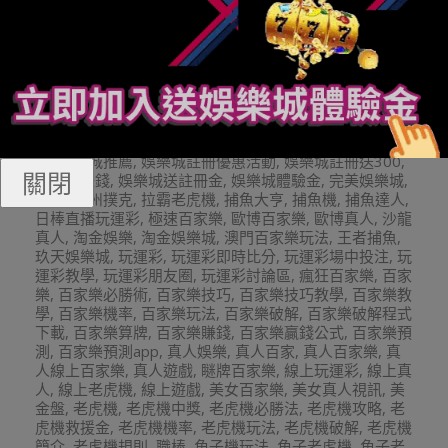
熱門新聞搶先報
Tagged:
21點
,
539
,
BNG老虎機
,
BS
23
老虎機
,
HOYA娛樂城
,
leo娛樂
,
leo娛樂城
,
mlb美國職棒
,
mlb美金盤口
,
nba
,
nba美國職籃
,
PNG老虎機
,
Q8娛樂城
,
QT電子
,
RTG電子遊戲
,
super體育
,
TC娛樂城
,
TT老虎機
,
TZ娛樂城
,
WM百家樂
,
中華職棒
,
九州娛樂城
,
免費小說
,
免費影片
,
六合彩
,
劈魚來了
,
博弈
,
博彩
,
博狗電子
,
即時比
分
,
台灣彩券
,
吃角子老虎
,
吃角子老虎攻略
,
報馬仔
,
夢幻
真人
,
大樂透
,
娛樂城
,
娛樂城ptt
,
娛樂城優惠
,
娛樂城出
金
,
娛樂城推薦
,
娛樂城註冊優惠活動
,
娛樂城註冊送300
,
關閉
娛樂城賺錢
,
娛樂城送註冊金
,
娛樂城體驗金
,
完美娛樂城
,
彩票
,
德州撲克
,
拉霸老虎機
,
捕魚大亨
,
捕魚機
,
捕魚達人
,
日棒直播玩運彩
,
極速百家樂
,
歐博百家樂
,
歐博真人
,
沙龍
真人
,
淘金娛樂
,
淘金娛樂城
,
澳門百家樂玩法
,
王者捕魚
,
玖天娛樂城
,
玩運彩
,
玩運彩即時比分
,
玩運彩場中投注
,
玩
運彩教學
,
玩運彩朋友圈
,
玩運彩討論區
,
瘋狂百家樂
,
百家
樂
,
百家樂必勝術
,
百家樂技巧
,
百家樂技巧教學
,
百家樂教
學
,
百家樂機率
,
百家樂玩法
,
百家樂破解
,
百家樂破解程式
下載
,
百家樂算牌
,
百家樂賺錢
,
百家樂贏錢公式
,
百家樂預
測
,
百家樂預測app
,
真人娛樂
,
真人百家
,
真人百家樂
,
真
人線上百家樂
,
真人遊戲
,
瞇牌百家樂
,
線上玩運彩
,
線上真
人
,
線上老虎機
,
線上遊戲
,
美女百家樂
,
美女真人視訊
,
美
金盤
,
老虎機
,
老虎機中獎
,
老虎機必勝法
,
老虎機攻略
,
老
虎機救援金
,
老虎機機率
,
老虎機玩法
,
老虎機破解
,
老虎機
簡介
,
老虎機規則
,
職棒
,
角子機玩法
,
角子老虎機
,
角子老