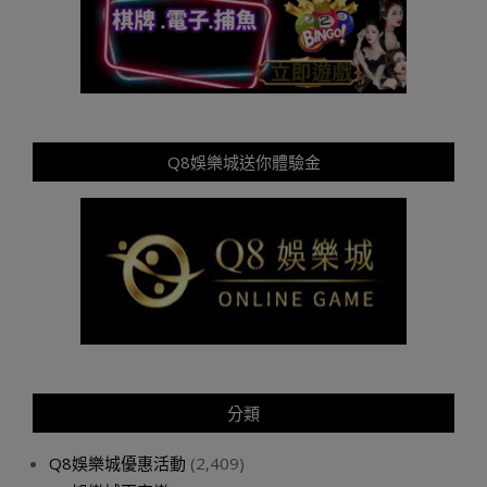
Q8娛樂城送你體驗金
分類
Q8娛樂城優惠活動
(2,409)