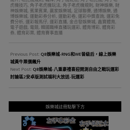
虎機技巧
,
角子老虎機玩法
,
角子老虎機規則
,
財神娛樂
,
財
神娛樂城
,
賓果賓果
,
贏家娛樂城
,
足球聯賽
,
通博娛樂
,
通
博娛樂城
,
運動彩券分析
,
運動彩卷
,
運彩中獎查詢
,
運彩免
費分析
,
運彩報馬仔
,
運彩直播
,
金合發娛樂城
,
鑫寶體育
,
電子遊戲
,
電競
,
韓國職棒直播玩運彩
,
體育博彩
,
體育彩
券
,
體育彩票
,
體育賽事直播
Previous Post:
Q8娛樂城-RNG和WE晉級后，線上娛樂
城黃牛票價飆升
Next Post:
Q8娛樂城-八重豪禮喜迎開測自由之戰玩運彩
討論區2安卓版測試福利大放送-玩運彩
娛樂城註冊點擊下方