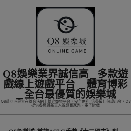
Skip
to
content
Q8娛樂業界誠信高_多款遊
戲線上遊戲平台 _體育博彩
_全台最優質的娛樂城
Q8爲亞洲最大在線合法網上博弈娛樂平台。安全便利, 信譽最佳保證出金，Q8
提供各種最新真人視訊百家樂、電子遊戲
Primary
Navigation