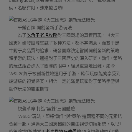
dasanguozhi)就有機會成為《大三國志》第一批參戰諸
侯，名額有限，速來搶占喲!
千錘百煉 開創全新手游玩法
為了
吃角子老虎攻略
對三國戰場的真實再現，《大三
國志》研發團隊嘗試了多種方法，都不甚滿意。而基于蝸
牛對于高品質的追求，研發團隊決定嘗試開創全新的策略
類手游的玩法。通過對于三國歷史的深入研究，動作+策略
的玩法組合步入了團隊的眼中，經過重重地困難，如今
“A·SLG”終于被創新性地運用于手游，確保玩家能夠享受到
端游級的視覺盛宴，相信一定能滿足玩家對于策略手游與
動作玩法的雙重期待!
視覺革命 打造“無雙”三國體驗
“A·SLG”玩法，即將“動作”與“策略”這兩種不同的元素結
合到一起，通過大三國志獨創的自由視覺切換系統，以“即
時策略”類游戲常用
老虎機技巧教學
的45度視覺體驗和“動