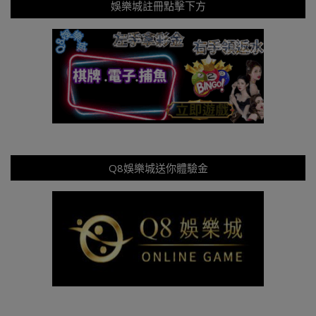
娛樂城註冊點擊下方
Q8娛樂城送你體驗金