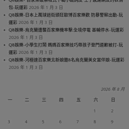
包-玩運彩
2026 年 1 月 3 日
Q8娛樂-日本上萬球迷街頭狂歐博百家樂歡 防暴警察出動-玩
運彩
2026 年 1 月 3 日
Q8娛樂-烏克蘭遭襲百家樂機率擊:全境停電 基輔停水-玩運彩
2026 年 1 月 3 日
Q8娛樂-小學生打鬧 媽媽百家樂技巧帶孩子登門道歉被打-玩
運彩
2026 年 1 月 3 日
Q8娛樂-河極速百家樂北新娘邀8名烏克蘭美女當伴娘-玩運彩
2026 年 1 月 3 日
2026 年 8 月
一
二
三
四
五
六
日
1
2
3
4
5
6
7
8
9