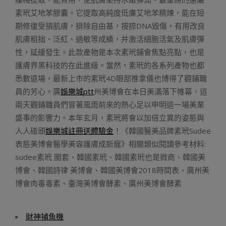
素玳艾地苯膠囊。它提取高純度低廉艾地苯精煉，能在短
期修復受損肌膚，排除自由基，按捺DNA毀傷，有用改良
肌膚粗拙、泛紅、過敏等成績，并激活細胞活氣及肌膚彈
性，延緩發生。此款產物是本次素玳鋪會焦點亮點，也是
護膚界黑科技的在此進級。當然，素玳的各系列產物也都
悉數退場，最新上市的素玳4D眼部推拿儀也博得了觀鋪職
員的芳心。廣
娛樂城ptt
州美博會在本日美滿落下帷幕，這
兩天觀鋪職員們冒著風雨前來的熱心足以申明這一場美業
盛事的影響力。本年玄月，素玳將會以加倍立異的姿態與
人人碰頭
娛樂城註冊送體驗金
！《韓國醫美品牌素玳Sudee
表態美博會醫學美容護膚成新寵》相關類似閱讀參考材料:
sudee素玳 圈套、韓國素玳、韓國素玳也是微商、韓國美
博會、韓國詩律 美博會、韓國美博會2018時間表、廣州美
博會肉毒毒素、臺灣美博會酵素、廣州美博會酵素
財神捕魚機