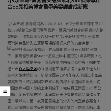
Q8娛樂城-韓國醫美品牌素玳Sud娛樂城出
Menu
金ee亮相美博會醫學美容護膚成新寵
Q8娛樂城-泉源時間為：2018-03-16位于廣州會鋪中央4.2
館E29號鋪位的素玳醫學品牌，受廣州美博會的邀請介入鋪
會鋪出。作為韓國最煊赫一時的“醫美級護膚”的系列產物，
素玳醫美品牌失去運動現場護膚達人們的高度存眷。
據悉，在品牌創始人金石老師的率領
下，素玳醫學美容Sudee品牌上岸中國短短1年多時間，在
互聯網渠道敏捷生長，成為在以中國長沙為中央，輻射周
邊省市
真人娛樂城
的互聯網醫美護膚品牌。素玳不僅入駐
各大大型連鎖超市，更是企圖在2018年在天下開設多家品
牌旗艦店。結合韓國新世界免稅店線上渠道同步販賣，從
韓國走進中國，從線上走到線下，完成真正跨國O2O周全
營銷。金石老師先容，本屆廣州美博會是素玳品牌進入中
國市場以來，第一次真正意義上的介入的大型美容嘉會，
素玳品牌想借這次美博會擴展品牌影響力，向國人鋪示來