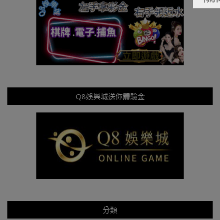
Q8娛樂城送你體驗金
分類