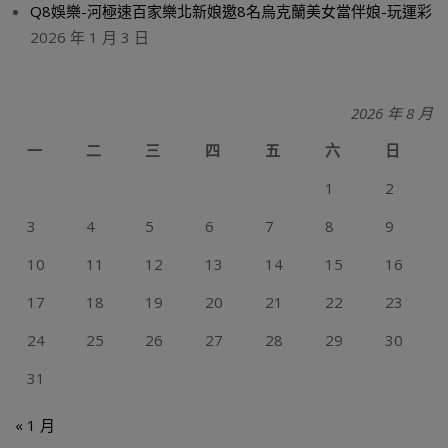
Q8娛樂-河極速百家樂北新娘邀8名烏克蘭美女當伴娘-玩運彩
2026 年 1 月 3 日
2026 年 8 月
一
二
三
四
五
六
日
1
2
3
4
5
6
7
8
9
10
11
12
13
14
15
16
17
18
19
20
21
22
23
24
25
26
27
28
29
30
31
« 1 月