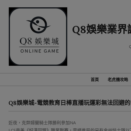
Skip
to
content
Q8娛樂業界
首頁
老虎機攻略
Q8娛樂城-電競教育日棒直播玩運彩無法回避
近夜，克弊婦蘭騎士隊勝利參加NA
LCS南美《好漢同盟》職業聯賽，壹樣進局的另有金州怯士隊以