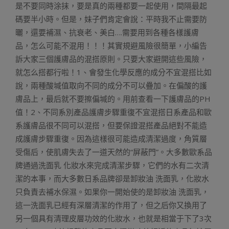
是不要同時涂抹，要是真的兩種都要一起使用，間隔最起
碼要半小時。但是，妹子們肯定會說：平時我不止需要防
曬，還要補濕、抗衰老、美白….需要用到各種各樣護膚
品，怎么可能不混用！！！其實規避風險很簡單，小編告
訴大家三個護膚品的混搭原則。只要大家避開這些風險，
就怎么搭都行啦！1、會發生化學反應的成分不宜混搭比如
說，兩種酸堿值取向不同的成分不可以疊加。在偏酸的護
膚品上，最后就不要擦偏堿的。用前查看一下護膚品的PH
值！2、不同系別產品護膚步驟重復不宜混搭日系產品和歐
系護膚品很不同可以混搭，但要保證混搭產品絕對不能造
成護膚步驟重復。因為這樣很可能造成清潔過度，角質層
受傷后，使肌膚失去了一道天然的“屏蔽門”。大多數歐系品
牌通過洗面乳 化妝水來完成清潔步驟，它們的水有二次清
潔的本事，而大多數日系品牌卻是卸妝油 洗面乳，化妝水
只負責去補水保濕。如果你一開始使的是卸妝油 洗面乳，
這一洗面乳已經有深層清潔的作用了，但之后你又換用了
另一個具有清理皮層功效的化妝水，也就是相當于下了3次