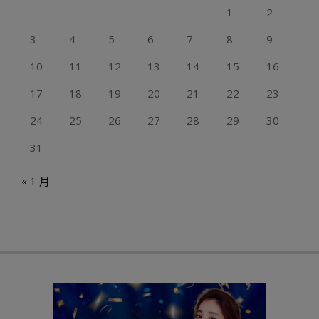
1
2
3
4
5
6
7
8
9
10
11
12
13
14
15
16
17
18
19
20
21
22
23
24
25
26
27
28
29
30
31
« 1 月