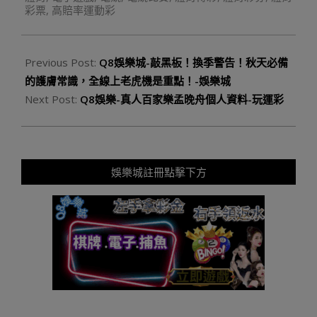
彩票
,
高賠率運動彩
Previous Post:
Q8娛樂城-敲黑板！換季警告！秋天必備
的護膚常識，全線上老虎機是重點！-娛樂城
Next Post:
Q8娛樂-真人百家樂孟晚舟個人資料-玩運彩
娛樂城註冊點擊下方