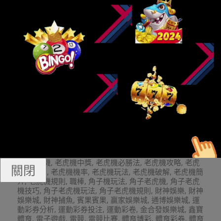
leo娛樂
,
leo娛樂城
,
mlb美金盤口
,
nba
,
PNG老虎機
,
Q8
娛樂城
,
QT電子
,
RTG電子遊戲
,
super體育
,
TC娛樂城
,
TT老虎機
,
TZ娛樂城
,
九州娛樂城
,
今彩539
,
免費影片
,
六
合彩
,
劈魚來了
,
博狗電子
,
即時比分
,
即時視訊開牌
,
台灣
彩券
,
吃角子老虎
,
吃角子老虎攻略
,
報馬仔
,
夢幻真人
,
大
樂透
,
威力彩
,
娛樂城
,
娛樂城優惠
,
娛樂城推薦
,
娛樂城註
冊優惠活動
,
娛樂城註冊送300
,
娛樂城送註冊金
,
娛樂城
體驗金
,
完美娛樂城
,
彩票
,
捕魚大亨
,
捕魚機
,
捕魚遊戲
,
捕
魚達人
,
時時彩
,
極速百家樂
,
歐博APP
,
歐博百家樂
,
歐博
真人
,
沙龍真人
,
淘金娛樂
,
淘金娛樂城
,
澳門百家樂玩法
,
王者捕魚
,
玖天娛樂城
,
玩運彩
,
瘋狂百家樂
,
百家樂
,
百家
樂必勝術
,
百家樂技巧
,
百家樂技巧教學
,
百家樂教學
,
百家
樂機率
,
百家樂玩法
,
百家樂破解
,
百家樂破解程式下載
,
百
家樂算牌
,
百家樂賺錢
,
百家樂贏錢公式
,
百家樂預測
,
百家
樂預測app
,
真人娛樂
,
真人百家
,
真人百家樂
,
真人線上百
家樂
,
真人遊戲
,
瞇牌百家樂
,
線上免費AV影城
,
線上真人
,
線上老虎機
,
線上遊戲
,
美女荷官
,
美女視訊百家樂
,
美金
盤
,
老虎機
,
老虎機中獎
,
老虎機必勝法
,
老虎機攻略
,
老虎
關閉
機救援金
,
老虎機機率
,
老虎機玩法
,
老虎機破解
,
老虎機簡
介
,
老虎機規則
,
職棒
,
角子機玩法
,
角子老虎機
,
角子老虎
機技巧
,
角子老虎機玩法
,
角子老虎機規則
,
財神娛樂
,
財神
娛樂城
,
財神捕魚
,
賓果賓果
,
贏家娛樂城
,
通博娛樂城
,
運
動彩券分析
,
運動彩券投注
,
運動彩卷
,
金合發娛樂城
,
鑫寶
體育
,
電子遊戲
,
電競
,
電競比賽
,
體育博彩
,
體育彩券
,
體育