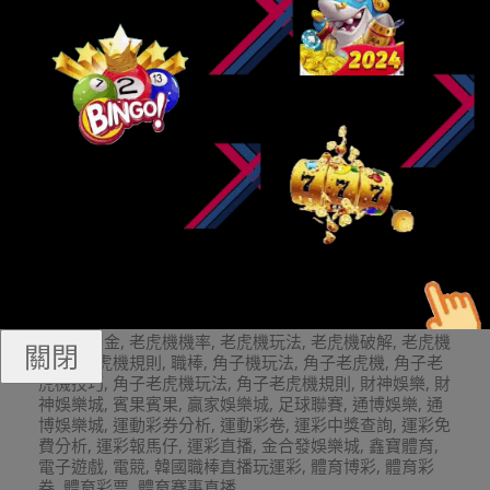
分
,
台灣彩券
,
吃角子老虎
,
吃角子老虎攻略
,
報馬仔
,
夢幻
真人
,
大樂透
,
娛樂城
,
娛樂城ptt
,
娛樂城優惠
,
娛樂城出
金
,
娛樂城推薦
,
娛樂城註冊優惠活動
,
娛樂城註冊送300
,
娛樂城賺錢
,
娛樂城送註冊金
,
娛樂城體驗金
,
完美娛樂城
,
彩票
,
德州撲克
,
拉霸老虎機
,
捕魚大亨
,
捕魚機
,
捕魚達人
,
日棒直播玩運彩
,
極速百家樂
,
歐博百家樂
,
歐博真人
,
沙龍
真人
,
淘金娛樂
,
淘金娛樂城
,
澳門百家樂玩法
,
王者捕魚
,
玖天娛樂城
,
玩運彩
,
玩運彩即時比分
,
玩運彩場中投注
,
玩
運彩教學
,
玩運彩朋友圈
,
玩運彩討論區
,
瘋狂百家樂
,
百家
樂
,
百家樂必勝術
,
百家樂技巧
,
百家樂技巧教學
,
百家樂教
學
,
百家樂機率
,
百家樂玩法
,
百家樂破解
,
百家樂破解程式
下載
,
百家樂算牌
,
百家樂賺錢
,
百家樂贏錢公式
,
百家樂預
測
,
百家樂預測app
,
真人娛樂
,
真人百家
,
真人百家樂
,
真
人線上百家樂
,
真人遊戲
,
瞇牌百家樂
,
線上玩運彩
,
線上真
人
,
線上老虎機
,
線上遊戲
,
美女百家樂
,
美女真人視訊
,
美
金盤
,
老虎機
,
老虎機中獎
,
老虎機必勝法
,
老虎機攻略
,
老
虎機救援金
,
老虎機機率
,
老虎機玩法
,
老虎機破解
,
老虎機
關閉
簡介
,
老虎機規則
,
職棒
,
角子機玩法
,
角子老虎機
,
角子老
虎機技巧
,
角子老虎機玩法
,
角子老虎機規則
,
財神娛樂
,
財
神娛樂城
,
賓果賓果
,
贏家娛樂城
,
足球聯賽
,
通博娛樂
,
通
博娛樂城
,
運動彩券分析
,
運動彩卷
,
運彩中獎查詢
,
運彩免
費分析
,
運彩報馬仔
,
運彩直播
,
金合發娛樂城
,
鑫寶體育
,
電子遊戲
,
電競
,
韓國職棒直播玩運彩
,
體育博彩
,
體育彩
券
,
體育彩票
,
體育賽事直播