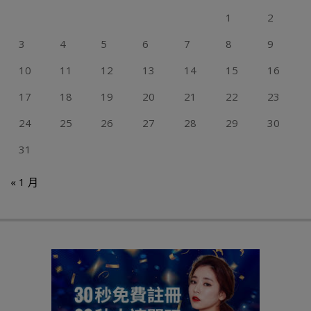
1
2
3
4
5
6
7
8
9
10
11
12
13
14
15
16
17
18
19
20
21
22
23
24
25
26
27
28
29
30
31
« 1 月