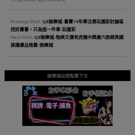
Previous Post:
Q8娛樂城-薈寶19年專注尋玩運彩討論區
找好蘆薈，只為這一件事-玩運彩
Next Post:
Q8娛樂城-物美又價老虎機中獎廉六款經典國
貨護膚品推薦-娛樂城
娛樂城註冊點擊下方