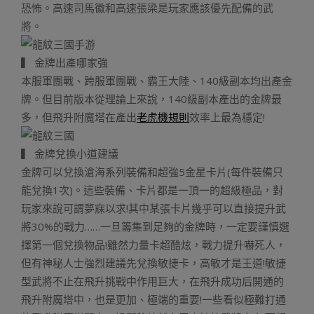
恐怖。高速司馬徽和高速張梁是玩家應該優先配備的武
將。
▍ 金牌出產哪家強
本服軍團戰、跨服軍團戰、霸王大陸、140級副本均出產金
牌。但目前版本從理論上來說，140級副本產出的金牌最
多，但飛升附魔塔在產出
老虎機規則
效率上最為穩定!
▍ 金牌兌換小道建議
金牌可以兌換滄海系列裝備和超強5金星卡片(每件裝備只
能兌換1次)。這些裝備、卡片都是一頂一的超級極品，對
玩家來說可謂夢寐以求!其中某張卡片幾乎可以直接提升武
將30%的戰力……一旦籌集到足夠的金牌時，一定要謹慎選
擇第一個兌換物品!雖然力量卡超酷炫，戰力提升嚇死人，
但有神秘人士強烈建議先兌換敏捷卡，高敏才是王道!敏捷
型武將不止在飛升挑戰中作用巨大，在飛升成功后開通的
飛升附魔塔中，也是更加、極端的重要!一些看似極難打通