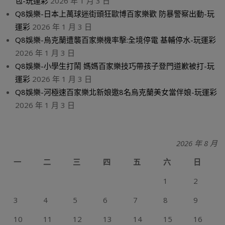
包-玩運彩
2026 年 1 月 3 日
Q8娛樂-日本上萬球迷街頭狂歐博百家樂歡 防暴警察出動-玩
運彩
2026 年 1 月 3 日
Q8娛樂-烏克蘭遭襲百家樂機率擊:全境停電 基輔停水-玩運彩
2026 年 1 月 3 日
Q8娛樂-小學生打鬧 媽媽百家樂技巧帶孩子登門道歉被打-玩
運彩
2026 年 1 月 3 日
Q8娛樂-河極速百家樂北新娘邀8名烏克蘭美女當伴娘-玩運彩
2026 年 1 月 3 日
2026 年 8 月
一
二
三
四
五
六
日
1
2
3
4
5
6
7
8
9
10
11
12
13
14
15
16