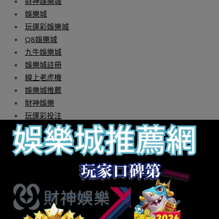
財神娛樂城
娛樂城
玩運彩娛樂城
Q8娛樂城
九牛娛樂城
娛樂城註冊
線上老虎機
娛樂城推薦
財神娛樂
玩運彩投注
2023-
By:
娛樂小編
On:
2023 年 9 月 8 日
In:
Q8娛樂
09-
城遊戲攻略
Tagged:
539
,
BNG老虎機
,
BS老虎機
,
08
leo娛樂
,
leo娛樂城
,
mlb美金盤口
,
nba
,
PNG老虎機
,
Q8
娛樂城
,
QT電子
,
RTG電子遊戲
,
super體育
,
TC娛樂城
,
TT老虎機
,
TZ娛樂城
,
九州娛樂城
,
今彩539
,
免費影片
,
六
合彩
,
劈魚來了
,
博狗電子
,
即時比分
,
即時視訊開牌
,
台灣
彩券
,
吃角子老虎
,
吃角子老虎攻略
,
報馬仔
,
夢幻真人
,
大
樂透
,
威力彩
,
娛樂城
,
娛樂城優惠
,
娛樂城推薦
,
娛樂城註
冊優惠活動
,
娛樂城註冊送300
,
娛樂城送註冊金
,
娛樂城