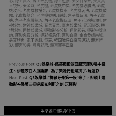
彩
,
線上真人
,
線上老虎機
,
線上遊戲
,
美女百家樂
,
美女真
人視訊
,
美金盤
,
老虎機
,
老虎機中獎
,
老虎機必勝法
,
老虎
機攻略
,
老虎機救援金
,
老虎機機率
,
老虎機玩法
,
老虎機破
解
,
老虎機簡介
,
老虎機規則
,
職棒
,
角子機玩法
,
角子老虎
機
,
角子老虎機技巧
,
角子老虎機玩法
,
角子老虎機規則
,
財
神娛樂
,
財神娛樂城
,
賓果賓果
,
贏家娛樂城
,
足球聯賽
,
通
博娛樂
,
通博娛樂城
,
運動彩券分析
,
運動彩卷
,
運彩中獎查
詢
,
運彩免費分析
,
運彩報馬仔
,
運彩直播
,
金合發娛樂城
,
鑫寶體育
,
電子遊戲
,
電競
,
韓國職棒直播玩運彩
,
體育博
彩
,
體育彩券
,
體育彩票
,
體育賽事直播
Previous Post:
Q8娛樂城-慈禧粑粑做面膜玩運彩場中投
注、伊麗莎白人血護膚…為了美她們也是拼了-玩運彩
Next Post:
Q8娛樂城-“抗敏牙膏第一股”來了，但頭上運
動彩卷懸著三把達摩克利斯之劍-玩運彩
娛樂城註冊點擊下方