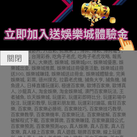
玩運彩投注
2023-
By:
娛樂小編
On:
2023 年 11 月 20 日
In:
娛樂
11-
城熱門新聞搶先報
Tagged:
21點
,
539
,
BNG老虎機
,
20
BS老虎機
,
HOYA娛樂城
,
leo娛樂
,
leo娛樂城
,
mlb美國職
棒
,
mlb美金盤口
,
nba
,
nba美國職籃
,
PNG老虎機
,
Q8娛樂
城
,
QT電子
,
RTG電子遊戲
,
super體育
,
TC娛樂城
,
TT老
虎機
,
TZ娛樂城
,
WM百家樂
,
中華職棒
,
九州娛樂城
,
免費
小說
,
免費影片
,
六合彩
,
劈魚來了
,
博弈
,
博彩
,
博狗電子
,
關閉
即時比分
,
台灣彩券
,
吃角子老虎
,
吃角子老虎攻略
,
報馬
仔
,
夢幻真人
,
大樂透
,
娛樂城
,
娛樂城ptt
,
娛樂城優惠
,
娛
樂城出金
,
娛樂城推薦
,
娛樂城註冊優惠活動
,
娛樂城註冊
送300
,
娛樂城賺錢
,
娛樂城送註冊金
,
娛樂城體驗金
,
完美
娛樂城
,
彩票
,
德州撲克
,
拉霸老虎機
,
捕魚大亨
,
捕魚機
,
捕
魚達人
,
日棒直播玩運彩
,
極速百家樂
,
歐博百家樂
,
歐博真
人
,
沙龍真人
,
淘金娛樂
,
淘金娛樂城
,
澳門百家樂玩法
,
王
者捕魚
,
玖天娛樂城
,
玩運彩
,
玩運彩即時比分
,
玩運彩場中
投注
,
玩運彩教學
,
玩運彩朋友圈
,
玩運彩討論區
,
瘋狂百家
樂
,
百家樂
,
百家樂必勝術
,
百家樂技巧
,
百家樂技巧教學
,
百家樂教學
,
百家樂機率
,
百家樂玩法
,
百家樂破解
,
百家樂
破解程式下載
,
百家樂算牌
,
百家樂賺錢
,
百家樂贏錢公式
,
百家樂預測
,
百家樂預測app
,
真人娛樂
,
真人百家
,
真人百
家樂
,
真人線上百家樂
,
真人遊戲
,
瞇牌百家樂
,
線上玩運