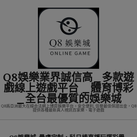
Skip
to
content
Q8娛樂業界誠信高_多款遊
戲線上遊戲平台 _體育博彩
_全台最優質的娛樂城
Q8爲亞洲最大在線合法網上博弈娛樂平台。安全便利, 信譽最佳保證出金，Q8
提供各種最新真人視訊百家樂、電子遊戲
Primary
Navigation