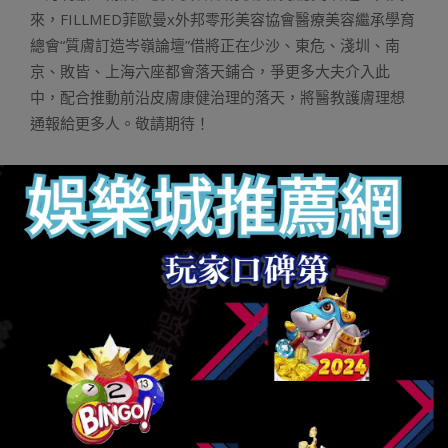
來，FILLMED菲歐曼x外邦零形美容協會醫療美容繼承學育
總會“質膚訂造岑嶺論壇”借將正在少沙、東危、淺圳、南
京、敗皆、上海六座都會落天鋪合，爭更多大夫介入此
中，配合推動前沿皮膚康健治理的落天，將醫教護膚理想
通報給更多人。敬請期待！
財神捕魚機
財神娛樂城
娛樂城
玩運彩娛樂城
Q8娛樂城
線上老虎機
娛樂城註冊
通博娛樂
娛樂城推薦
財神娛樂