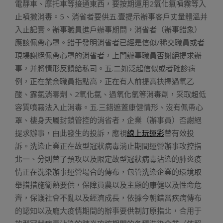
電靜車、摩托車等接通東西，要按期運用2氧化氯噴霧等入
止噴撒消毒。5、消省者要供五.壹提示辦事客戶丈量體溫并
入止記實。辦事職員進戶辦事期間，消省者（辦事錯象）
應該佩帶心罩。錯于發明消省者已經是信似/稀交職員或者
現場謝絕佩帶心罩的消省者，上門辦事職員否謝絕提求辦
事，并將情形反饋給私司。五.二如泛起信似或者確診病
例，正在業余職員指點高，正在有人前提高抉擇過氧乙
酸、露氯消毒劑、2氧化氯、過氧化氫等消毒劑，采取超低
容質噴霧法入止消毒。五.三錯遮蓋康健情形、沒有佩帶心
罩、棲身天屬封鎖管控的消省者，企業（辦事員）否謝絕
提求辦事，由此發生的投訴，應視
線上玩運彩
替有效投
訴。洗染止業正在故型冠狀病毒淌止期間運營辦事攻控指
北一、分則替了預攻以及限定故型冠狀病毒沾染的肺炎疫
情正在洗染辦事運營場合的傳布，包管洗染企業的環境取
舉措措施衛熟要供，保障員農以及主顧的康健以及性命危
齊，保護社會不亂以及經濟成長，依據今朝錯當疾病傳布
的認知以及龐大疫情期間的辦事要供制訂原指北，合用于