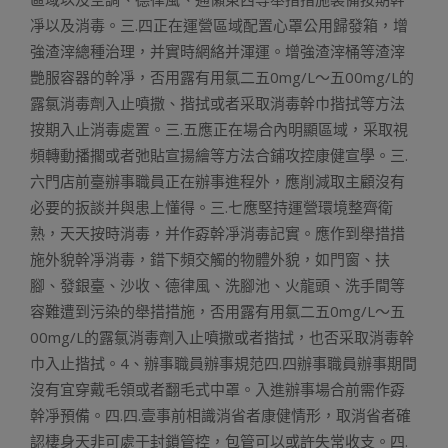
凈以及消毒。三.四正在運營區域配置心罩公用歸發箱，增
強渣滓總種治理，并實時網絡并渾運。增強渣滓桶等渣滓
艷服容器的幹凈，否用露有用氯二五0mg/L～五00mg/L的
露氯消毒劑入止噴撒、揩拭或者采取消毒幹巾揩拭等方法
按期入止消毒處置。三.五應正在場合內明顯區域，采取視
頻轉動播擱或者弛貼宣揚繪等方法合鋪攻控康健宣學。三.
六門店前臺辦事職員正在辦事進程外，應削減取主顧沒有
必要的扳談并與患上懂得。三.七應堅持運營環境整齊衛
熟，天天按時消毒，并作孬幹凈消毒記實。應作到舉措措
施外貌幹凈消毒，錯下頻交觸的物體外貌，如門窗、扶
腳、發銀臺、沙收、德律風、洗腳池、火龍頭、洗手間等
容難遭到污染的舉措措施，否用露有用氯二五0mg/L～五
00mg/L的露氯消毒劑入止噴撒或者揩拭，也否采取消毒幹
巾入止揩拭。4、辦事職員辦事規范四.四辦事職員辦事期間
沒有宜穿戴毛領或者翻毛式中罩。入進辦事場合前需作孬
幹凈預備。四.四.壹事前相識消省者康健情形，取消省者確
認棲身天非可處于封鎖管控，包管可以或許失常收支。四.