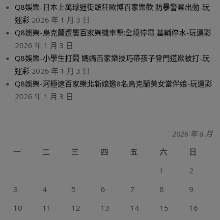
Q8娛樂-日本上萬球迷街頭狂歐博百家樂歡 防暴警察出動-玩
運彩
2026 年 1 月 3 日
Q8娛樂-烏克蘭遭襲百家樂機率擊:全境停電 基輔停水-玩運彩
2026 年 1 月 3 日
Q8娛樂-小學生打鬧 媽媽百家樂技巧帶孩子登門道歉被打-玩
運彩
2026 年 1 月 3 日
Q8娛樂-河極速百家樂北新娘邀8名烏克蘭美女當伴娘-玩運彩
2026 年 1 月 3 日
2026 年 8 月
一
二
三
四
五
六
日
1
2
3
4
5
6
7
8
9
10
11
12
13
14
15
16