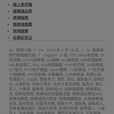
線上老虎機
娛樂城註冊
通博娛樂
娛樂城推薦
財神娛樂
玩運彩投注
2024-
By:
娛樂小編
On:
2024 年 3 月 18 日
In:
娛樂城
03-
熱門新聞搶先報
Tagged:
21點
,
539
,
BNG老虎機
,
BS
18
老虎機
,
HOYA娛樂城
,
leo娛樂
,
leo娛樂城
,
mlb美國職棒
,
mlb美金盤口
,
nba
,
nba美國職籃
,
PNG老虎機
,
Q8娛樂城
,
QT電子
,
RTG電子遊戲
,
super體育
,
TC娛樂城
,
TT老虎機
,
TZ娛樂城
,
WM百家樂
,
中華職棒
,
九州娛樂城
,
免費小說
,
免費影片
,
六合彩
,
劈魚來了
,
博弈
,
博彩
,
博狗電子
,
即時比
分
,
台灣彩券
,
吃角子老虎
,
吃角子老虎攻略
,
報馬仔
,
夢幻
真人
,
大樂透
,
娛樂城
,
娛樂城ptt
,
娛樂城優惠
,
娛樂城出
金
,
娛樂城推薦
,
娛樂城註冊優惠活動
,
娛樂城註冊送300
,
娛樂城賺錢
,
娛樂城送註冊金
,
娛樂城體驗金
,
完美娛樂城
,
彩票
,
德州撲克
,
拉霸老虎機
,
捕魚大亨
,
捕魚機
,
捕魚達人
,
日棒直播玩運彩
,
極速百家樂
,
歐博百家樂
,
歐博真人
,
沙龍
真人
,
淘金娛樂
,
淘金娛樂城
,
澳門百家樂玩法
,
王者捕魚
,