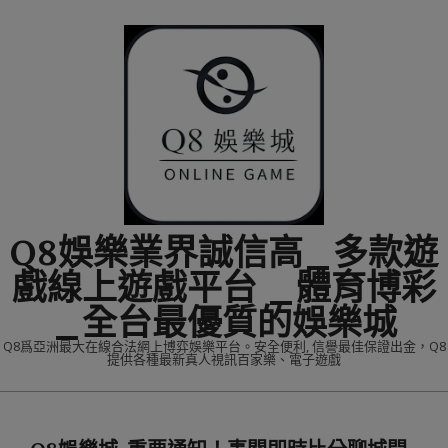
Skip
to
content
Q8娛樂業界誠信高_多款遊
戲線上遊戲平台 _體育博彩
_全台最優質的娛樂城
Q8爲亞洲最大在線合法網上博弈娛樂平台。安全便利, 信譽最佳保證出金，Q8
提供各種最新真人視訊百家樂、電子遊戲
Primary
Navigation