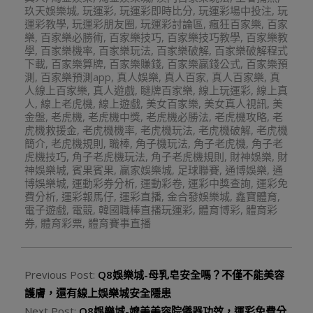
玖天娛樂城
,
玩運彩
,
玩運彩即時比分
,
玩運彩場中投注
,
玩
運彩教學
,
玩運彩朋友圈
,
玩運彩討論區
,
瘋狂百家樂
,
百家
樂
,
百家樂必勝術
,
百家樂技巧
,
百家樂技巧教學
,
百家樂教
學
,
百家樂機率
,
百家樂玩法
,
百家樂破解
,
百家樂破解程式
下載
,
百家樂算牌
,
百家樂賺錢
,
百家樂贏錢公式
,
百家樂預
測
,
百家樂預測app
,
真人娛樂
,
真人百家
,
真人百家樂
,
真
人線上百家樂
,
真人遊戲
,
瞇牌百家樂
,
線上玩運彩
,
線上真
人
,
線上老虎機
,
線上遊戲
,
美女百家樂
,
美女真人視訊
,
美
金盤
,
老虎機
,
老虎機中獎
,
老虎機必勝法
,
老虎機攻略
,
老
虎機救援金
,
老虎機機率
,
老虎機玩法
,
老虎機破解
,
老虎機
簡介
,
老虎機規則
,
職棒
,
角子機玩法
,
角子老虎機
,
角子老
虎機技巧
,
角子老虎機玩法
,
角子老虎機規則
,
財神娛樂
,
財
神娛樂城
,
賓果賓果
,
贏家娛樂城
,
足球聯賽
,
通博娛樂
,
通
博娛樂城
,
運動彩券分析
,
運動彩卷
,
運彩中獎查詢
,
運彩免
費分析
,
運彩報馬仔
,
運彩直播
,
金合發娛樂城
,
鑫寶體育
,
電子遊戲
,
電競
,
韓國職棒直播玩運彩
,
體育博彩
,
體育彩
券
,
體育彩票
,
體育賽事直播
Previous Post:
Q8娛樂城-母乳皂安全嗎？不僅不能美容
護膚，還有線上娛樂城安全隱患
Next Post:
Q8娛樂城-媲美美容院儀器功效，運彩免費分