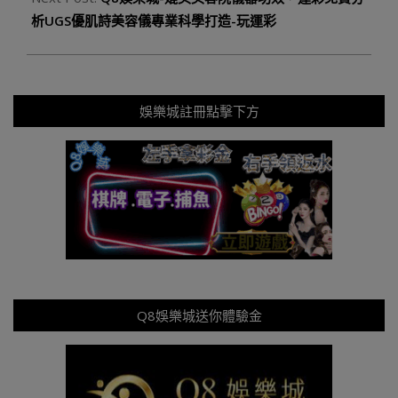
析UGS優肌詩美容儀專業科學打造-玩運彩
娛樂城註冊點擊下方
Q8娛樂城送你體驗金