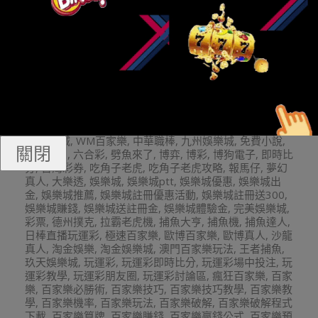
娛樂城推薦
財神娛樂
玩運彩投注
2024-
By:
娛樂小編
On:
2024 年 2 月 7 日
In:
娛樂城熱
02-
門新聞搶先報
Tagged:
21點
,
539
,
BNG老虎機
,
BS老
07
虎機
,
HOYA娛樂城
,
leo娛樂
,
leo娛樂城
,
mlb美國職棒
,
mlb美金盤口
,
nba
,
nba美國職籃
,
PNG老虎機
,
Q8娛樂城
,
QT電子
,
RTG電子遊戲
,
super體育
,
TC娛樂城
,
TT老虎機
,
TZ娛樂城
,
WM百家樂
,
中華職棒
,
九州娛樂城
,
免費小說
,
關閉
免費影片
,
六合彩
,
劈魚來了
,
博弈
,
博彩
,
博狗電子
,
即時比
分
,
台灣彩券
,
吃角子老虎
,
吃角子老虎攻略
,
報馬仔
,
夢幻
真人
,
大樂透
,
娛樂城
,
娛樂城ptt
,
娛樂城優惠
,
娛樂城出
金
,
娛樂城推薦
,
娛樂城註冊優惠活動
,
娛樂城註冊送300
,
娛樂城賺錢
,
娛樂城送註冊金
,
娛樂城體驗金
,
完美娛樂城
,
彩票
,
德州撲克
,
拉霸老虎機
,
捕魚大亨
,
捕魚機
,
捕魚達人
,
日棒直播玩運彩
,
極速百家樂
,
歐博百家樂
,
歐博真人
,
沙龍
真人
,
淘金娛樂
,
淘金娛樂城
,
澳門百家樂玩法
,
王者捕魚
,
玖天娛樂城
,
玩運彩
,
玩運彩即時比分
,
玩運彩場中投注
,
玩
運彩教學
,
玩運彩朋友圈
,
玩運彩討論區
,
瘋狂百家樂
,
百家
樂
,
百家樂必勝術
,
百家樂技巧
,
百家樂技巧教學
,
百家樂教
學
,
百家樂機率
,
百家樂玩法
,
百家樂破解
,
百家樂破解程式
下載
,
百家樂算牌
,
百家樂賺錢
,
百家樂贏錢公式
,
百家樂預