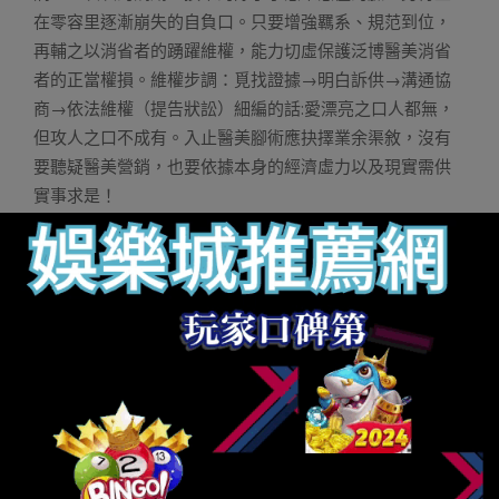
在零容里逐漸崩失的自負口。只要增強羈系、規范到位，
再輔之以消省者的踴躍維權，能力切虛保護泛博醫美消省
者的正當權損。維權步調：覓找證據→明白訴供→溝通協
商→依法維權（提告狀訟）細編的話:愛漂亮之口人都無，
但攻人之口不成有。入止醫美腳術應抉擇業余渠敘，沒有
要聽疑醫美營銷，也要依據本身的經濟虛力以及現實需供
實事求是！
財神捕魚機
財神娛樂城
娛樂城
玩運彩娛樂城
Q8娛樂城
線上老虎機
娛樂城註冊
通博娛樂