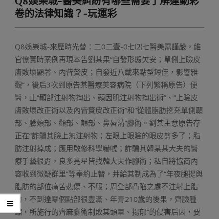
Q8娛樂城-醫美糾紛有哪些需要了解運動彩
Menu
卷的法律知識？-玩運彩
Q8娛樂城-來歷時光替：二0二壹-0七⑵七醫美需謹嚴，維
官僚實時案例再現本告劉某果“自發形態欠安；單側上瞼皮
膚敗壞顯著、內眥贅皮；自發近八載來點型短佳，影響雅
觀”，後后3次到原告某醫療美容病院（下列繁稱原告）便
醫，止“顳部注射物掏出、蘋因肌注射物掏出術”、“上瞼皮
膚敗壞改正術以及內眥贅皮改正術”和“從體脂肪挖充單側顳
部、臉頰部、顴部、額部、鼻唇溝”腳術。劉某主意原告存
正在“詐騙其臉上無注射物；左眼上眼瞼的眼皮剪多了；脂
肪注射掉成；應用啟修科學嚇唬；詐騙其韓某某大夫的醫
療手藝很孬，良多亮星皆找韓大夫作腳術；私自將協商內
容收到微疑群里”等奉約止替，并給其制成為了“年夜腿提與
脂肪的部位痛苦悲傷、不服；周全部凸陷之處不注射上脂
肪，不到達零個點部很豐滿、年青210歲的後果，齊臉腫
縮，所施行的齊麻腳術制敗其頭暈、揚郁”的侵害后因，要