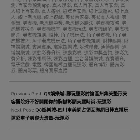
測
,
百家樂預測app
,
真人娛樂
,
真人百家
,
真人百家樂
,
真
人線上百家樂
,
真人遊戲
,
瞇牌百家樂
,
線上玩運彩
,
線上真
人
,
線上老虎機
,
線上遊戲
,
美女百家樂
,
美女真人視訊
,
美
金盤
,
老虎機
,
老虎機中獎
,
老虎機必勝法
,
老虎機攻略
,
老
虎機救援金
,
老虎機機率
,
老虎機玩法
,
老虎機破解
,
老虎機
簡介
,
老虎機規則
,
職棒
,
角子機玩法
,
角子老虎機
,
角子老
虎機技巧
,
角子老虎機玩法
,
角子老虎機規則
,
財神娛樂
,
財
神娛樂城
,
賓果賓果
,
贏家娛樂城
,
足球聯賽
,
通博娛樂
,
通
博娛樂城
,
運動彩券分析
,
運動彩卷
,
運彩中獎查詢
,
運彩免
費分析
,
運彩報馬仔
,
運彩直播
,
金合發娛樂城
,
鑫寶體育
,
電子遊戲
,
電競
,
韓國職棒直播玩運彩
,
體育博彩
,
體育彩
券
,
體育彩票
,
體育賽事直播
Previous Post:
Q8娛樂城-鄭玩運彩討論區州集美整形美
容醫院好不好開闊你的胸襟彰顯美麗時尚-玩運彩
Next Post:
Q8娛樂城-四川車美網占領互聯網日棒直播玩
運彩車子美容大流量-玩運彩