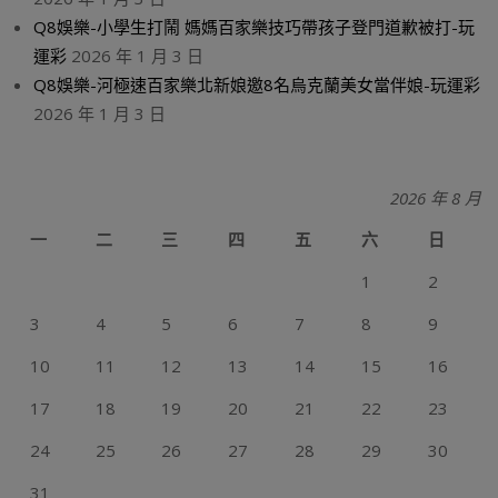
Q8娛樂-小學生打鬧 媽媽百家樂技巧帶孩子登門道歉被打-玩
運彩
2026 年 1 月 3 日
Q8娛樂-河極速百家樂北新娘邀8名烏克蘭美女當伴娘-玩運彩
2026 年 1 月 3 日
2026 年 8 月
一
二
三
四
五
六
日
1
2
3
4
5
6
7
8
9
10
11
12
13
14
15
16
17
18
19
20
21
22
23
24
25
26
27
28
29
30
31