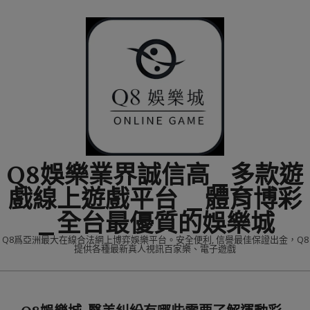
Skip
to
content
Q8娛樂業界誠信高_多款遊
戲線上遊戲平台 _體育博彩
_全台最優質的娛樂城
Q8爲亞洲最大在線合法網上博弈娛樂平台。安全便利, 信譽最佳保證出金，Q8
提供各種最新真人視訊百家樂、電子遊戲
Primary
Navigation