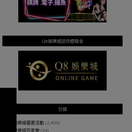
Q8娛樂城送你體驗金
分類
Q8娛樂城優惠活動
(2,409)
Q8娛樂城百家樂
(24)