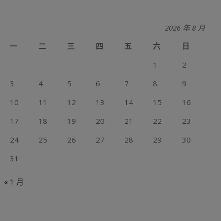
2026 年 8 月
一
二
三
四
五
六
日
1
2
3
4
5
6
7
8
9
10
11
12
13
14
15
16
17
18
19
20
21
22
23
24
25
26
27
28
29
30
31
« 1 月