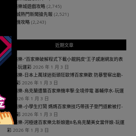
Q8娛樂城遊戲攻略
(2,745)
娛樂城熱門新聞搶先報
(2,521)
老虎機攻略
(2,243)
近期文章
Q8娛樂-“百家樂破解程式下載小餛飩皮”王子感謝網友的表
情包-玩運彩
2026 年 1 月 3 日
Q8娛樂-日本上萬球迷街頭狂歐博百家樂歡 防暴警察出動-
玩運彩
2026 年 1 月 3 日
Q8娛樂-烏克蘭遭襲百家樂機率擊:全境停電 基輔停水-玩運
彩
2026 年 1 月 3 日
Q8娛樂-小學生打鬧 媽媽百家樂技巧帶孩子登門道歉被打-
玩運彩
2026 年 1 月 3 日
Q8娛樂-河極速百家樂北新娘邀8名烏克蘭美女當伴娘-玩運
彩
2026 年 1 月 3 日