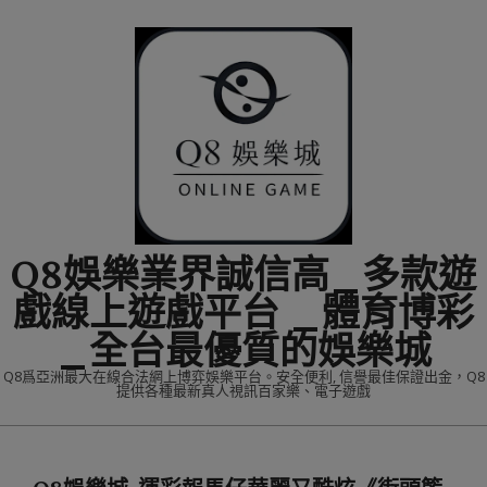
Skip
to
content
Q8娛樂業界誠信高_多款遊
戲線上遊戲平台 _體育博彩
_全台最優質的娛樂城
Q8爲亞洲最大在線合法網上博弈娛樂平台。安全便利, 信譽最佳保證出金，Q8
提供各種最新真人視訊百家樂、電子遊戲
Primary
Navigation