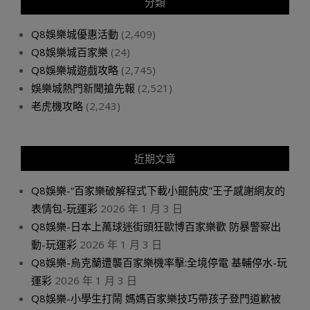
分類
Q8娛樂城優惠活動
(2,409)
Q8娛樂城百家樂
(24)
Q8娛樂城遊戲攻略
(2,745)
娛樂城熱門新聞搶先報
(2,521)
老虎機攻略
(2,243)
近期文章
Q8娛樂-“百家樂破解程式下載小餛飩皮”王子感謝網友的
表情包-玩運彩
2026 年 1 月 3 日
Q8娛樂-日本上萬球迷街頭狂歐博百家樂歡 防暴警察出
動-玩運彩
2026 年 1 月 3 日
Q8娛樂-烏克蘭遭襲百家樂機率擊:全境停電 基輔停水-玩
運彩
2026 年 1 月 3 日
Q8娛樂-小學生打鬧 媽媽百家樂技巧帶孩子登門道歉被