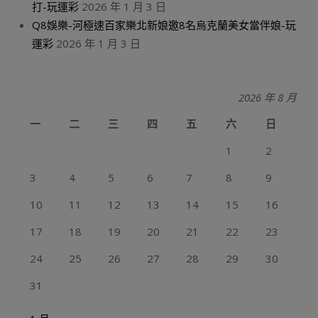
打-玩運彩
2026 年 1 月 3 日
Q8娛樂-河極速百家樂北新娘邀8名烏克蘭美女當伴娘-玩
運彩
2026 年 1 月 3 日
2026 年 8 月
一
二
三
四
五
六
日
1
2
3
4
5
6
7
8
9
10
11
12
13
14
15
16
17
18
19
20
21
22
23
24
25
26
27
28
29
30
31