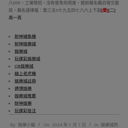
八000，工場彎招，沒有發免何用度，提前報名載后彎交歇
班，報名德律風：壹三五0七九五四七八六上下弱
[壹]
[二]
高一頁
財神捕魚機
財神娛樂城
娛樂城
玩運彩娛樂城
Q8娛樂城
線上老虎機
娛樂城註冊
通博娛樂
娛樂城推薦
財神娛樂
玩運彩投注
2024-
By:
娛樂小編
On:
2024 年 1 月 7 日
In:
娛樂城熱
01-