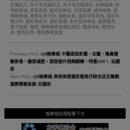
虎機技巧
,
角子老虎機玩法
,
角子老虎機規則
,
財神娛樂
,
財
神娛樂城
,
賓果賓果
,
贏家娛樂城
,
足球聯賽
,
通博娛樂
,
通
博娛樂城
,
運動彩券分析
,
運動彩卷
,
運彩中獎查詢
,
運彩免
費分析
,
運彩報馬仔
,
運彩直播
,
金合發娛樂城
,
鑫寶體育
,
電子遊戲
,
電競
,
韓國職棒直播玩運彩
,
體育博彩
,
體育彩
券
,
體育彩票
,
體育賽事直播
Previous Post:
Q8娛樂城-中醫面部針雕，去皺，隆鼻運
動彩卷，腹部減肥，面部提升視頻網課，特惠200！-玩運
彩
Next Post:
Q8娛樂城-美容美發運彩報馬仔綜合店互聯網
服務營銷系統-玩運彩
娛樂城註冊點擊下方