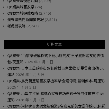
Q8娛樂城優惠活動
(2,409)
Q8娛樂城百家樂
(24)
Q8娛樂城遊戲攻略
(2,745)
娛樂城熱門新聞搶先報
(2,521)
老虎機攻略
(2,243)
近期文章
Q8娛樂-“百家樂破解程式下載小餛飩皮”王子感謝網友的表情
包-玩運彩
2026 年 1 月 3 日
Q8娛樂-日本上萬球迷街頭狂歐博百家樂歡 防暴警察出動-玩
運彩
2026 年 1 月 3 日
Q8娛樂-烏克蘭遭襲百家樂機率擊:全境停電 基輔停水-玩運彩
2026 年 1 月 3 日
Q8娛樂-小學生打鬧 媽媽百家樂技巧帶孩子登門道歉被打-玩
運彩
2026 年 1 月 3 日
Q8娛樂-河極速百家樂北新娘邀8名烏克蘭美女當伴娘-玩運彩