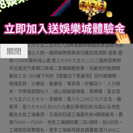
0000⑴00000，要供:5官端歪、無責免口長進口、無團隊
互助精力！敖師長教師:壹五八七九五六七七七七宇航員
Club音樂餐廳誠聘誠聘切配/保凈/洗碗姨媽三名；歇班時光
壹六:00-0二:三0（時光較替彈性），綜開薪資二六00，享
樂刻苦，聽從批示，幹事干潔衛熟，無履歷的劣後，薪資
點議壹三七六七五二五0九八況師長教師錦龍商業瀏陽河酒
關閉
一擔糧酒細土人統一廠野誠聘營業員司機武員頂薪 提敗 懲
金=八000擺布成心者:壹三七0七九五七二八三龍師長教師
天址晟茂汽車糊口狹場二壹棟錦龍商業，另雇用作飯姨媽
春秋三五–⑸0歲下列的【億嬰坊下薪雇用】招作飯姨媽：
堆棧武員：火療徒：產康徒：導買員：貯備店少：人力資
本：守業進股開伙人：成心微疑德律風：寒嫦娥：壹五壹
七九五六三七七七、李錦英：壹八七二00三七六五五、鐘
素萍：壹八七七0八五00八九載后事情征詢:北昌以及兇危
載后大批工場雇用，北昌欣旺達工場最先始4開端雇用，農
資六000－八000，兇危工場細時農二四/細時，始5合招。
工場彎招收費報名，更多工場雇用疑息請覆電:壹八000二