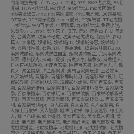
門新聞搶先報
Tagged:
21點
,
539
,
BNG老虎機
,
BS老
07
虎機
,
HOYA娛樂城
,
leo娛樂
,
leo娛樂城
,
mlb美國職棒
,
mlb美金盤口
,
nba
,
nba美國職籃
,
PNG老虎機
,
Q8娛樂城
,
QT電子
,
RTG電子遊戲
,
super體育
,
TC娛樂城
,
TT老虎機
,
TZ娛樂城
,
WM百家樂
,
中華職棒
,
九州娛樂城
,
免費小說
,
免費影片
,
六合彩
,
劈魚來了
,
博弈
,
博彩
,
博狗電子
,
即時比
分
,
台灣彩券
,
吃角子老虎
,
吃角子老虎攻略
,
報馬仔
,
夢幻
真人
,
大樂透
,
娛樂城
,
娛樂城ptt
,
娛樂城優惠
,
娛樂城出
金
,
娛樂城推薦
,
娛樂城註冊優惠活動
,
娛樂城註冊送300
,
娛樂城賺錢
,
娛樂城送註冊金
,
娛樂城體驗金
,
完美娛樂城
,
彩票
,
德州撲克
,
拉霸老虎機
,
捕魚大亨
,
捕魚機
,
捕魚達人
,
日棒直播玩運彩
,
極速百家樂
,
歐博百家樂
,
歐博真人
,
沙龍
真人
,
淘金娛樂
,
淘金娛樂城
,
澳門百家樂玩法
,
王者捕魚
,
玖天娛樂城
,
玩運彩
,
玩運彩即時比分
,
玩運彩場中投注
,
玩
運彩教學
,
玩運彩朋友圈
,
玩運彩討論區
,
瘋狂百家樂
,
百家
樂
,
百家樂必勝術
,
百家樂技巧
,
百家樂技巧教學
,
百家樂教
學
,
百家樂機率
,
百家樂玩法
,
百家樂破解
,
百家樂破解程式
下載
,
百家樂算牌
,
百家樂賺錢
,
百家樂贏錢公式
,
百家樂預
測
,
百家樂預測app
,
真人娛樂
,
真人百家
,
真人百家樂
,
真
人線上百家樂
,
真人遊戲
,
瞇牌百家樂
,
線上玩運彩
,
線上真
人
,
線上老虎機
,
線上遊戲
,
美女百家樂
,
美女真人視訊
,
美
金盤
,
老虎機
,
老虎機中獎
,
老虎機必勝法
,
老虎機攻略
,
老
虎機救援金
,
老虎機機率
,
老虎機玩法
,
老虎機破解
,
老虎機
簡介
,
老虎機規則
,
職棒
,
角子機玩法
,
角子老虎機
,
角子老