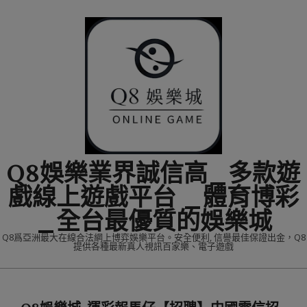
Skip
to
content
Q8娛樂業界誠信高_多款遊
戲線上遊戲平台 _體育博彩
_全台最優質的娛樂城
Q8爲亞洲最大在線合法網上博弈娛樂平台。安全便利, 信譽最佳保證出金，Q8
提供各種最新真人視訊百家樂、電子遊戲
Primary
Navigation