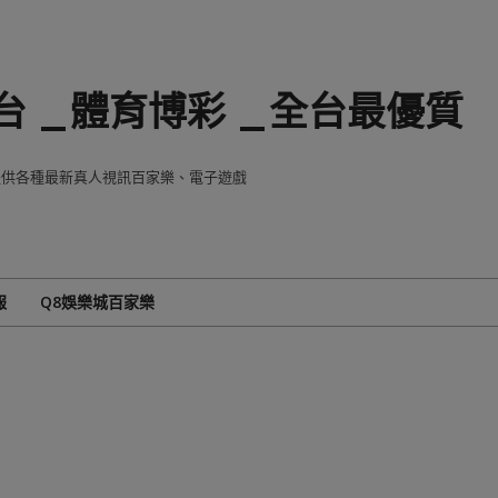
 _體育博彩 _全台最優質
8提供各種最新真人視訊百家樂、電子遊戲
報
Q8娛樂城百家樂