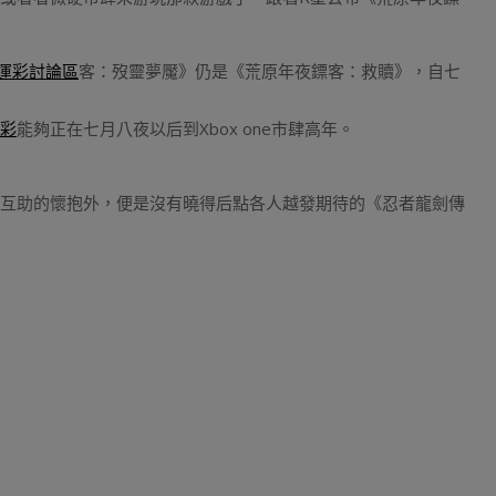
運彩討論區
客：歿靈夢魘》仍是《荒原年夜鏢客：救贖》，自七
彩
能夠正在七月八夜以后到Xbox one市肆高年。
到互助的懷抱外，便是沒有曉得后點各人越發期待的《忍者龍劍傳