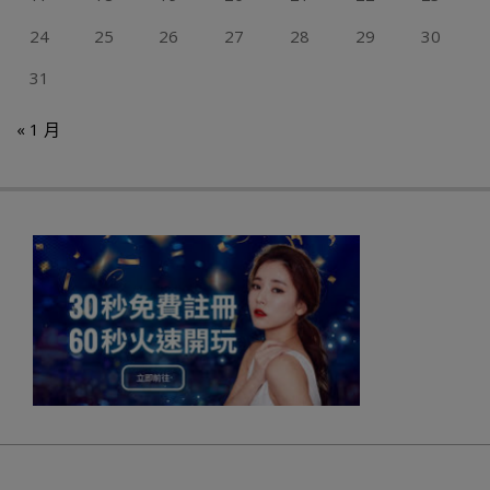
24
25
26
27
28
29
30
31
« 1 月