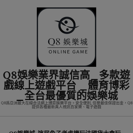
Skip
to
content
Q8娛樂業界誠信高_多款遊
戲線上遊戲平台 _體育博彩
_全台最優質的娛樂城
Q8爲亞洲最大在線合法網上博弈娛樂平台。安全便利, 信譽最佳保證出金，Q8
提供各種最新真人視訊百家樂、電子遊戲
Primary
Navigation