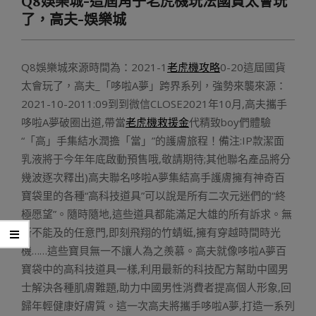
Q8娛樂城-這屆角子老虎機玩法國貨太會玩
Menu
了，高夫-娛樂城
Q8娛樂城來源時間為：2021-1
老虎機攻略
0-20這屆國貨
太會玩了，高夫_「哆啦A夢」跨界系列，強勢來襲來源：
2021-10-2011:09到到微信CLOSE2021年10月,高夫攜手
哆啦A夢破圈出道,帶當
老虎機救援金
代精致boy們體驗
“「高」手集結水潤擔「當」”的護膚旅程！備注:IP款潔面
乳液將于今年年底啟動預售哦,敬請期待;其他聯名產品將分
幾波逐次釋出)高夫聯名哆啦A夢集結高手護膚擁有神奇百
寶袋里的各種“高科技道具”可以說是所有二次元迷們的“終
極愿望”。隨時隨地,這些道具都能滿足大雄的所有訴求。無
所不能及的任意門,即刻飛翔的竹蜻蜓,擁有穿越時間時光
機……這些寶貝無一不讓人為之羨慕。高夫就像哆啦A夢百
寶袋中的高科技道具一樣,利用最新的科技配方幫助中國男
士解決各種肌膚難題,助力中國男性消費者提高個人形象,回
歸年輕健康好膚質。這一次高夫將攜手哆啦A夢,打造一系列