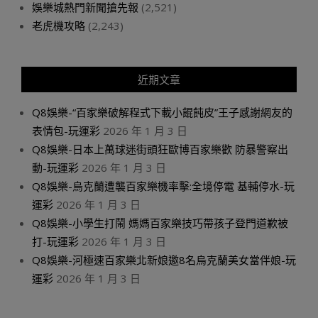
娛樂城熱門新聞搶先報
(2,521)
老虎機攻略
(2,243)
近期文章
Q8娛樂-“百家樂破解程式下載小餛飩皮”王子感謝網友的
表情包-玩運彩
2026 年 1 月 3 日
Q8娛樂-日本上萬球迷街頭狂歐博百家樂歡 防暴警察出
動-玩運彩
2026 年 1 月 3 日
Q8娛樂-烏克蘭遭襲百家樂機率擊:全境停電 基輔停水-玩
運彩
2026 年 1 月 3 日
Q8娛樂-小學生打鬧 媽媽百家樂技巧帶孩子登門道歉被
打-玩運彩
2026 年 1 月 3 日
Q8娛樂-河極速百家樂北新娘邀8名烏克蘭美女當伴娘-玩
運彩
2026 年 1 月 3 日