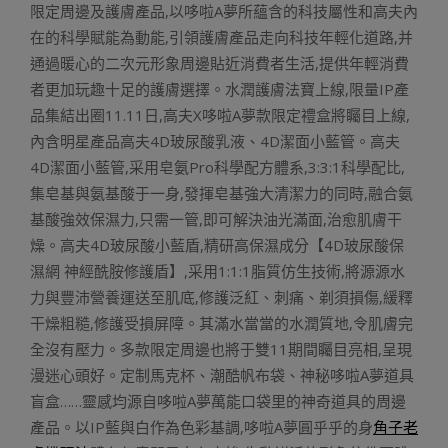
限定周邊及護膚產品,以哆啦A夢所蘊含的科技屬性和高夫內
在的科學賦能為動能,引領護膚產品走向科技年輕化道路,并
通過暖心的二次元形象周邊貼近消費者生活,提供年輕消費
者更加玩趣十足的護膚選擇。水潤護膚法寶上線,限量IP產
品集結出圈11.11日,高夫X哆啦A夢款限定禮盒將矚目上線,
內含明星產品高夫4D玻尿酸乳液、4D潔面小藍管。高夫
4D潔面小藍管,采用皂氨Pro科學配方體系,3:3:1科學配比,
集皂基與氨基酸于一身,發揮皂基強大清潔力的同時,融合氨
基酸強效保濕力,只需一管,即可解決油光滿面,治愈肌膚干
燥。高夫4D玻尿酸小藍盾,精研高保濕成分【4D玻尿酸保
濕網 神經酰胺修護盾】,采用1:1:1脂質仿生技術,將源源水
力與豐沛營養運送至肌底,修護泛紅、刺痛、剃須損傷,緩釋
干燥粗糙,修護受損屏障。其滿水當當的水潤質地,令肌膚完
全沒有壓力。多款限定周邊也將于雙11期間矚目亮相,呈現
漫迷心頭好。定制馬克杯、潮酷帆布袋、神秘哆啦A夢道具
盲盒……靈感均源自哆啦A夢萬能口袋里的神奇道具的周邊
產品。以IP藍與白作為色彩基調,哆啦A夢圓乎乎的身
角子老