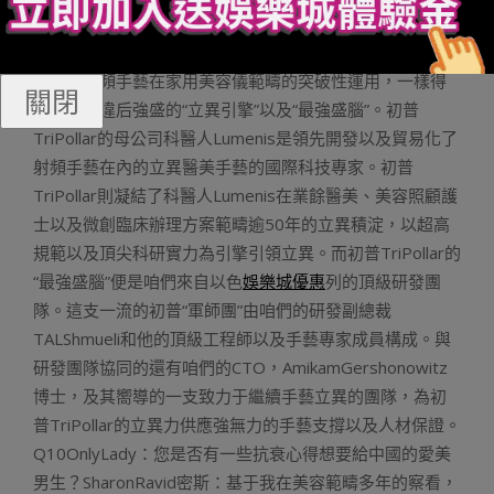
助伙伴的反饋的繼續洞察，讓咱們賡續刷新產物，從而得
以始終走在美容財產立異的前沿。初普TriPollar之以是能始
終引領射頻手藝在家用美容儀範疇的突破性運用，一樣得
關閉
益于咱們違后強盛的“立異引擎”以及“最強盛腦”。初普
TriPollar的母公司科醫人Lumenis是領先開發以及貿易化了
射頻手藝在內的立異醫美手藝的國際科技專家。初普
TriPollar則凝結了科醫人Lumenis在業餘醫美、美容照顧護
士以及微創臨床辦理方案範疇逾50年的立異積淀，以超高
規範以及頂尖科研實力為引擎引領立異。而初普TriPollar的
“最強盛腦”便是咱們來自以色
娛樂城優惠
列的頂級研發團
隊。這支一流的初普“軍師團”由咱們的研發副總裁
TALShmueli和他的頂級工程師以及手藝專家成員構成。與
研發團隊協同的還有咱們的CTO，AmikamGershonowitz
博士，及其嚮導的一支致力于繼續手藝立異的團隊，為初
普TriPollar的立異力供應強無力的手藝支撐以及人材保證。
Q10OnlyLady：您是否有一些抗衰心得想要給中國的愛美
男生？SharonRavid密斯：基于我在美容範疇多年的察看，