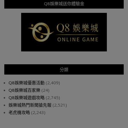
Q8娛樂城送你體驗金
分類
Q8娛樂城優惠活動
(2,409)
Q8娛樂城百家樂
(24)
Q8娛樂城遊戲攻略
(2,745)
娛樂城熱門新聞搶先報
(2,521)
老虎機攻略
(2,243)