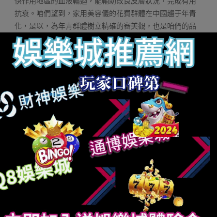
快作用地區的血液輪迴，能輔助改良皮膚狀況，完成有用
抗衰。咱們望到，家用美容儀的花費群體在中國趨于年青
化，是以，為年青群體樹立精確的審美觀，也是咱們的品
牌任務。初普TriPollar始終致力于率領泛博花費者以康健的
方式尋求抗老與鮮豔，并為人人帶來尋求“科技致美”的好選
擇，咱們也很喜悅望到這一理念遭到愈來愈多中國年青同
夥的支撐與承認。Q8OnlyLady：您對于家用美容儀器的將
來有什么樣的憧憬以及期待？SharonRavid密斯：作為一家
以立異為驅動的科技公司，咱們深知手藝立異對于將來家
用美容儀市場可繼續生長的緊張性。是以，我期待在將來
見證前沿科技賦能家庭醫美範疇，經由過程業餘醫美手藝
的立異突破拓鋪家用處景，以賡續知足花費者對于美的共
性體驗以及尋求索求。同時，著眼中國的家用美容儀市
場，跟著行業規范化提速，咱們將期待望到一個更健全、
可繼續生長的行業將來。Q9OnlyLady：您認為初普的產物
迭代上風源于哪里？SharonRavid密斯：初普TriPollar代表
著最頂尖的射頻手藝，對于射頻手藝及其美容效勞的精準
掌握，和對于環球用戶的需乞降病院診所、醫師專家等互