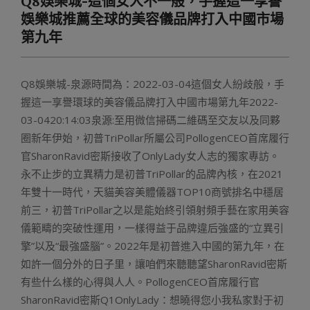
Q8娛樂城-這個女人不一般，手握這一享譽
Menu
娛樂城推薦全球的美容儀品牌打入中國市場
第九年
Q8娛樂城-泉源時間為：2022-03-04這個女人紛歧般，手
握這一享譽環球的美容儀品牌打入中國市場第九年2022-
03-0420:14:03泉源:至用微信掃碼二維碼至交友以及同夥
圈新年伊始，初普TriPollar所屬公司PollogenCEO首席履行
官SharonRavid密斯接收了OnlyLady女人志的獨家專訪。
永不止步的立異精力是初普TriPollar的品牌內核，在2021
年雙十一時代，天貓美容美體儀器TOP10商號排名中穩居
前三，初普TriPollar之以是能始終引領射頻手藝在家用美容
儀範疇的突破性運用，一樣得益于品牌違后強盛的“立異引
擎”以及“最強盛腦”。2022年是初普進入中國的第九年，在
如許一個分外的日子里，讓咱們來聽聽望SharonRavid密斯
有些什么樣的心得與人人。PollogenCEO首席履行官
SharonRavid密斯Q1OnlyLady：想曉得您小我私家對于初