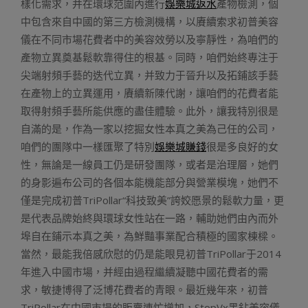
樣化需求，并在環球范圍內進行
娛樂城返水
產物檢測，個
中包含來自中國的第三方檢測機構，以賡續索求初普美容
儀在不同市場花費者中的美容效勞以及寧靜性，為咱們的
產物立異奠基鬆軟靠得住的根基。同時，咱們始終專注于
尖端射頻手藝的迭代立異，并致力于晉升以及拓鋪該手藝
在產物上的立異運用，賡續新陳代謝，讓咱們的花費者能
取得射頻手藝所能供應的盡佳體驗。此外，讓我特別很是
自滿的是，作為一家以挖掘女性本真之美為己任的公司，
咱們的團隊中一樣匯聚了特別
娛樂城賺錢
很是多良好的女
性，無論是一線員工仍是研發團隊，或者是治理層，她們
的身影遍布公司的各個本能機能部分與營業模塊，她們不
僅是完成初普TriPollar“科技致美”誇姣愿景的鬆軟力量，更
是代表品牌始終與環球女性站在一路，輔助她們由內而外
埠自在鋪示本真之美，為鮮豔事業配合積極的國家棟樑。
當然，最能我倍感欣慰的仍是能眼見初普TriPollar于2014
年進入中國市場，并經由過程繼續凝聽中國花費者的需
求，敏捷博得了泛博花費者的青眼。最近幾年來，初普
TriPollar在中國市場的販賣連忙增加，StopVx黑鉆美容儀