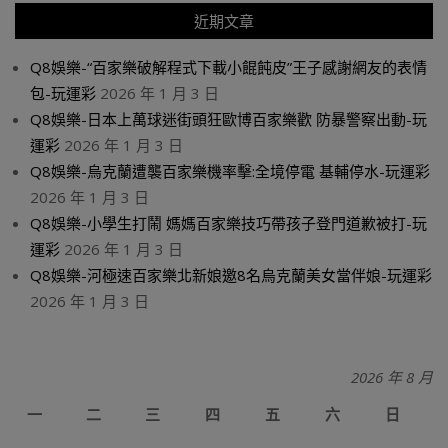
近期文章
Q8娛樂-“百家樂破解程式下載小餛飩皮”王子感謝網友的表情
包-玩運彩
2026 年 1 月 3 日
Q8娛樂-日本上萬球迷街頭狂歐博百家樂歡 防暴警察出動-玩
運彩
2026 年 1 月 3 日
Q8娛樂-烏克蘭遭襲百家樂機率擊:全境停電 基輔停水-玩運彩
2026 年 1 月 3 日
Q8娛樂-小學生打鬧 媽媽百家樂技巧帶孩子登門道歉被打-玩
運彩
2026 年 1 月 3 日
Q8娛樂-河極速百家樂北新娘邀8名烏克蘭美女當伴娘-玩運彩
2026 年 1 月 3 日
2026 年 8 月
一
二
三
四
五
六
日