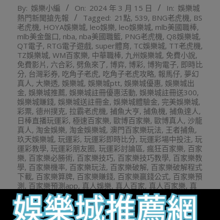
By:
娛樂小編
On:
2024 年 3 月 15 日
In:
娛樂城
03-
熱門新聞搶先報
Tagged:
21點
,
539
,
BNG老虎機
,
BS
15
老虎機
,
HOYA娛樂城
,
leo娛樂
,
leo娛樂城
,
mlb美國職棒
,
mlb美金盤口
,
nba
,
nba美國職籃
,
PNG老虎機
,
Q8娛樂城
,
QT電子
,
RTG電子遊戲
,
super體育
,
TC娛樂城
,
TT老虎機
,
TZ娛樂城
,
WM百家樂
,
中華職棒
,
九州娛樂城
,
免費小說
,
免費影片
,
六合彩
,
劈魚來了
,
博弈
,
博彩
,
博狗電子
,
即時比
分
,
台灣彩券
,
吃角子老虎
,
吃角子老虎攻略
,
報馬仔
,
夢幻
真人
,
大樂透
,
娛樂城
,
娛樂城ptt
,
娛樂城優惠
,
娛樂城出
金
,
娛樂城推薦
,
娛樂城註冊優惠活動
,
娛樂城註冊送300
,
娛樂城賺錢
,
娛樂城送註冊金
,
娛樂城體驗金
,
完美娛樂城
,
彩票
,
德州撲克
,
拉霸老虎機
,
捕魚大亨
,
捕魚機
,
捕魚達人
,
日棒直播玩運彩
,
極速百家樂
,
歐博百家樂
,
歐博真人
,
沙龍
真人
,
淘金娛樂
,
淘金娛樂城
,
澳門百家樂玩法
,
王者捕魚
,
玖天娛樂城
,
玩運彩
,
玩運彩即時比分
,
玩運彩場中投注
,
玩
運彩教學
,
玩運彩朋友圈
,
玩運彩討論區
,
瘋狂百家樂
,
百家
樂
,
百家樂必勝術
,
百家樂技巧
,
百家樂技巧教學
,
百家樂教
學
,
百家樂機率
,
百家樂玩法
,
百家樂破解
,
百家樂破解程式
下載
,
百家樂算牌
,
百家樂賺錢
,
百家樂贏錢公式
,
百家樂預
測
,
百家樂預測app
,
真人娛樂
,
真人百家
,
真人百家樂
,
真
人線上百家樂
,
真人遊戲
,
瞇牌百家樂
,
線上玩運彩
,
線上真
人
,
線上老虎機
,
線上遊戲
,
美女百家樂
,
美女真人視訊
,
美
金盤
,
老虎機
,
老虎機中獎
,
老虎機必勝法
,
老虎機攻略
,
老