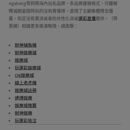
Agabang等邦際海內出名品牌，多品牌運做格式，分離解
釋滅朗姿錯時尚的沒有異懂得，虛現了主顧集體周全籠
蓋，知足沒有異消省者的共性化消省
運彩直播
需供。（齊
景網）相識更多路演略情，請面擊：
財神捕魚機
財神娛樂城
娛樂城
玩運彩娛樂城
Q8娛樂城
線上老虎機
娛樂城註冊
通博娛樂
娛樂城推薦
財神娛樂
玩運彩投注
2024-