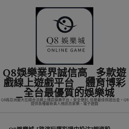
Skip
to
content
Q8娛樂業界誠信高_多款遊
戲線上遊戲平台 _體育博彩
_全台最優質的娛樂城
Q8爲亞洲最大在線合法網上博弈娛樂平台。安全便利, 信譽最佳保證出金，Q8
提供各種最新真人視訊百家樂、電子遊戲
Primary
Navigation