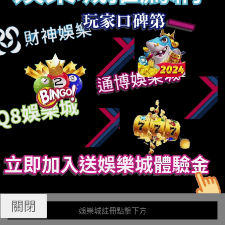
虎機救援金
,
老虎機機率
,
老虎機玩法
,
老虎機破解
,
老虎機
簡介
,
老虎機規則
,
職棒
,
角子機玩法
,
角子老虎機
,
角子老
虎機技巧
,
角子老虎機玩法
,
角子老虎機規則
,
財神娛樂
,
財
神娛樂城
,
賓果賓果
,
贏家娛樂城
,
足球聯賽
,
通博娛樂
,
通
博娛樂城
,
運動彩券分析
,
運動彩卷
,
運彩中獎查詢
,
運彩免
費分析
,
運彩報馬仔
,
運彩直播
,
金合發娛樂城
,
鑫寶體育
,
電子遊戲
,
電競
,
韓國職棒直播玩運彩
,
體育博彩
,
體育彩
券
,
體育彩票
,
體育賽事直播
Previous Post:
Q8娛樂城-蘆薈美容界一股清流！芭芭多
23年堅決不用玩運彩討論區代理卻走出一條鼎盛之路-玩
運彩
Next Post:
Q8娛樂城-濟南美容整形醫院即時比分又與患
者發生糾紛-玩運彩
關閉
娛樂城註冊點擊下方