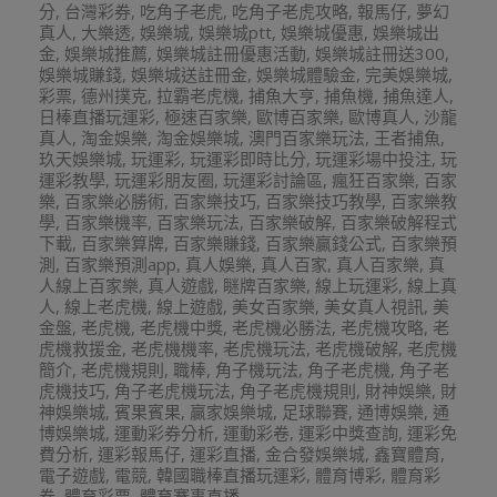
分
,
台灣彩券
,
吃角子老虎
,
吃角子老虎攻略
,
報馬仔
,
夢幻
真人
,
大樂透
,
娛樂城
,
娛樂城ptt
,
娛樂城優惠
,
娛樂城出
金
,
娛樂城推薦
,
娛樂城註冊優惠活動
,
娛樂城註冊送300
,
娛樂城賺錢
,
娛樂城送註冊金
,
娛樂城體驗金
,
完美娛樂城
,
彩票
,
德州撲克
,
拉霸老虎機
,
捕魚大亨
,
捕魚機
,
捕魚達人
,
日棒直播玩運彩
,
極速百家樂
,
歐博百家樂
,
歐博真人
,
沙龍
真人
,
淘金娛樂
,
淘金娛樂城
,
澳門百家樂玩法
,
王者捕魚
,
玖天娛樂城
,
玩運彩
,
玩運彩即時比分
,
玩運彩場中投注
,
玩
運彩教學
,
玩運彩朋友圈
,
玩運彩討論區
,
瘋狂百家樂
,
百家
樂
,
百家樂必勝術
,
百家樂技巧
,
百家樂技巧教學
,
百家樂教
學
,
百家樂機率
,
百家樂玩法
,
百家樂破解
,
百家樂破解程式
下載
,
百家樂算牌
,
百家樂賺錢
,
百家樂贏錢公式
,
百家樂預
測
,
百家樂預測app
,
真人娛樂
,
真人百家
,
真人百家樂
,
真
人線上百家樂
,
真人遊戲
,
瞇牌百家樂
,
線上玩運彩
,
線上真
人
,
線上老虎機
,
線上遊戲
,
美女百家樂
,
美女真人視訊
,
美
金盤
,
老虎機
,
老虎機中獎
,
老虎機必勝法
,
老虎機攻略
,
老
虎機救援金
,
老虎機機率
,
老虎機玩法
,
老虎機破解
,
老虎機
簡介
,
老虎機規則
,
職棒
,
角子機玩法
,
角子老虎機
,
角子老
虎機技巧
,
角子老虎機玩法
,
角子老虎機規則
,
財神娛樂
,
財
神娛樂城
,
賓果賓果
,
贏家娛樂城
,
足球聯賽
,
通博娛樂
,
通
博娛樂城
,
運動彩券分析
,
運動彩卷
,
運彩中獎查詢
,
運彩免
費分析
,
運彩報馬仔
,
運彩直播
,
金合發娛樂城
,
鑫寶體育
,
電子遊戲
,
電競
,
韓國職棒直播玩運彩
,
體育博彩
,
體育彩
券
,
體育彩票
,
體育賽事直播