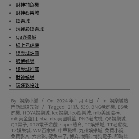
財神捕魚機
財神娛樂城
娛樂城
玩運彩娛樂城
Q8娛樂城
線上老虎機
娛樂城註冊
通博娛樂
娛樂城推薦
財神娛樂
玩運彩投注
2024-
By:
娛樂小編
On:
2024 年 1 月 4 日
In:
娛樂城熱
01-
門新聞搶先報
Tagged:
21點
,
539
,
BNG老虎機
,
BS老
04
虎機
,
HOYA娛樂城
,
leo娛樂
,
leo娛樂城
,
mlb美國職棒
,
mlb美金盤口
,
nba
,
nba美國職籃
,
PNG老虎機
,
Q8娛樂城
,
QT電子
,
RTG電子遊戲
,
super體育
,
TC娛樂城
,
TT老虎機
,
TZ娛樂城
,
WM百家樂
,
中華職棒
,
九州娛樂城
,
免費小說
,
免費影片
,
六合彩
,
劈魚來了
,
博弈
,
博彩
,
博狗電子
,
即時比