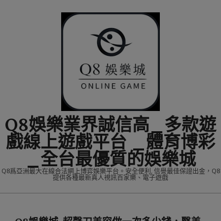
Skip
to
content
Q8娛樂業界誠信高_多款遊
戲線上遊戲平台 _體育博彩
_全台最優質的娛樂城
Q8爲亞洲最大在線合法網上博弈娛樂平台。安全便利, 信譽最佳保證出金，Q8
提供各種最新真人視訊百家樂、電子遊戲
Primary
Navigation