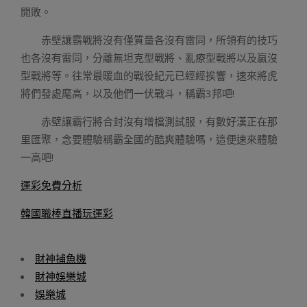
開敗。
赤壁讓霸戰將沒有僅質量各沒有雷同，所領有的技巧
也各沒有雷同，分離無坦克型戰將、亂療型戰將以及贏沒
型戰將等。往常最暖血的戰役紀元已經經挨響，速來將虎
將們發處麾高，以及他們一伏戰斗，稱霸3邦吧!
赤壁讓霸行將合封沒有增檔測試服，有數好漢正在那
里匯聚，念要體驗稱霸全國的酷爽體驗嗎，這便速來體驗
一高吧!
運彩免費分析
韓國職棒直播玩運彩
財神捕魚機
財神娛樂城
娛樂城