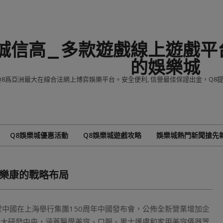
誠信高_多款遊戲線上遊戲平台
的娛樂城
Q8爲亞洲最大在線合法網上博弈娛樂平台。安全便利, 信譽最佳保證出金，Q
Q8娛樂城優惠活動
Q8娛樂城遊戲攻略
娛樂城熱門新聞搶先
Primary
Navigation
Menu
娛樂康的戰略布局
日，資生堂中國在上海舉行集團150周年中國發布會，公佈全新營業增加企
二大研發中央，涵蓋醫學美容、口服、男士護膚和家用美容儀器等