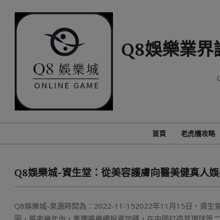
Skip
to
content
Q8娛樂業界
首頁
老虎機攻略
Q8娛樂城-資生堂：從美容護膚向醫美健真人
Q8娛樂城-泉源時間為：2022-11-152022年11月15
圖，將來幾年內，集團將繼續投資加碼，在中國打造其環球第