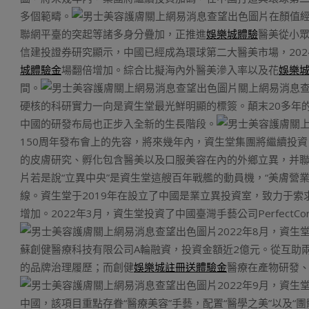
多個範疇。
關上網易消息查望出色圖片在顏值
聯網平臺的突起等諸多身分疊加，正推進
娛樂城體驗
醫美從小
信建投證券研究顯示，中國已經成為環球第二大醫美市場，2024
城體驗金
場翻倍增加。綜合比擬海內外醫美滲入率以及花
娛樂
間。
關上網易消息查望出色圖片關上網易消息查
硬核的科研實力一向是資生堂最光鮮明顯的標簽。顛末20多年
中國的研發布局也正步入全新的生長階段。
關
150周年發布會上的先容，將來幾年內，資生堂集團將繼續投
的皮膚研究、孵化包含醫美以及口服美容在內的外鄉立異，并
片若是說“立異中央”是資生堂這艘百年戰艦的動員機，“美膚營
線。資生堂于2019年在設立了中國是業立異投資室，致力于
增加。2022年3月，資生堂投資了中國臺灣手藝公司PerfectCo
關上網易消息查望出色圖片2022年8月，資
蘇創健醫療科技有限公司A輪融資，投資金額近2億元。從互助
的品牌治理履歷；而創健
娛樂城註冊送體驗金
醫療在產物研發
關上網易消息查望出色圖片2022年9月，資生堂
中國，該項目重點存眷“醫療美容”手藝，配置“醫學之美”以及