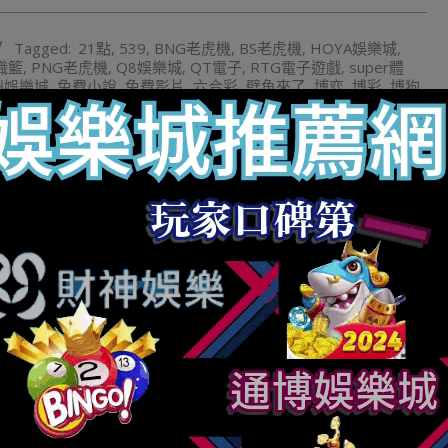
Tagged:
21點
,
539
,
BNG老虎機
,
BS老虎機
,
HOYA娛樂城
,
職籃
,
PNG老虎機
,
Q8娛樂城
,
QT電子
,
RTG電子遊戲
,
super體
州娛樂城
,
免費小說
,
免費影片
,
六合彩
,
劈魚來了
,
博弈
,
博彩
,
博狗
仔
,
夢幻真人
,
大樂透
,
娛樂城
,
娛樂城ptt
,
娛樂城優惠
,
娛樂城出金
,
錢
,
娛樂城送註冊金
,
娛樂城體驗金
,
完美娛樂城
,
彩票
,
德州撲克
,
家樂
,
歐博真人
,
沙龍真人
,
淘金娛樂
,
淘金娛樂城
,
澳門百家樂玩法
,
瘋狂百家樂
,
百家樂
,
百家樂必勝術
,
百家樂技巧
,
百家樂技巧教學
,
程式下載
,
百家樂算牌
,
百家樂賺錢
,
百家樂贏錢公式
,
百家樂預測
,
家樂
,
真人遊戲
,
瞇牌百家樂
,
線上真人
,
線上老虎機
,
線上遊戲
,
美
必勝法
,
老虎機攻略
,
老虎機救援金
,
老虎機機率
,
老虎機玩法
,
老虎
機
,
角子老虎機技巧
,
角子老虎機玩法
,
角子老虎機規則
,
財神娛樂
,
動彩券分析
,
運動彩卷
,
金合發娛樂城
,
鑫寶體育
,
電子遊戲
,
電競
,
明明：一位讓全美業動容的女性
不同季節護膚重點