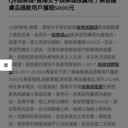
Q8娛樂城-貴陽女子娛樂城推薦用了美容護
Menu
膚品過敏用戶獲賠5000元
Q8娛樂城-擇要：貴陽市平易近劉密
娛樂城賺錢
斯為照顧護
士面部皮膚，使用在一
娛樂城ptt
家美容院購買的產物后，
皮膚不適，經工商部分調劑，劉密斯獲賠5000元。對此，
美容院擔任人認為，店里的產物都是從代辦署理商處購
進，且劉密斯使用的產物許多主人在用，并沒有浮現如許
的環境，劉密斯的環境不是產物致使的。2017-
娛樂城體驗
金
03-2911:45:28.0貴陽女子用了美容護膚品過敏用戶獲賠
5000元美容服務,過敏實驗,劉密斯,美容護膚品,用戶2424內
地社會本報訊（記者劉姝）貴陽市平易
娛樂城推薦
近劉密
斯為照顧護士面部皮膚，使用在一家美容院購買的產物
后，皮膚不適，經工商部分調劑，劉密斯獲賠5000元。劉
密斯奉告記者，初次照顧護士時，她就以為臉上熱剌剌
的，但那時的美容師說，這是排毒的正常反響。歸抵家
后，劉密斯的臉暖辣感不只沒有減緩，反而在第二天面部