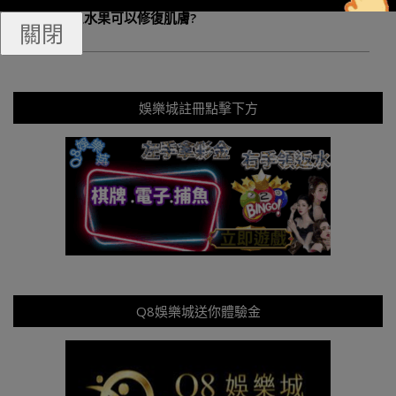
了吃什么水果可以修復肌膚?
關閉
娛樂城註冊點擊下方
Q8娛樂城送你體驗金