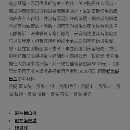
愈加紅腫，浮現很多紅疙瘩。對此，美容院擔任人認為，
店里的產物都是從代辦署理商處購進，且劉密斯使用的產
物許多主人在用，并沒有浮現如許的環境，劉密斯的環境
不是產物致使的。隨后，劉密斯向貴陽市花溪區黃河法律
大隊投訴。法律職員考察后認為，美容服務應具有業餘技
巧以及程度，但美容院照顧護士前未對劉密斯做過敏實
驗，且在劉密斯面部不當令，未立刻遏制美容服務，致使
劉密斯面部皮膚過敏。經調劑，兩邊殺青一致協定,美容院
擔任人認可事情掉誤，并一次性補償劉密斯5000元。《貴
陽女子用了美容護膚品過敏用戶獲賠5000元》相關
娛樂城
出金
參考材料:
貴陽 審查院、貴陽 牢獄、貴陽銀行、貴陽市、貴陽 zf、貴
陽 監視、貴陽 侵權、貴陽 背法、貴陽 偽造
財神捕魚機
財神娛樂城
娛樂城