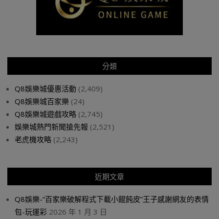
分類
Q8娛樂城優惠活動
(2,409)
Q8娛樂城百家樂
(24)
Q8娛樂城遊戲攻略
(2,745)
娛樂城熱門新聞搶先報
(2,521)
老虎機攻略
(2,243)
近期文章
Q8娛樂-“百家樂破解程式下載小餛飩皮”王子感謝網友的表情
包-玩運彩
2026 年 1 月 3 日