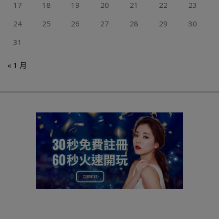
17
18
19
20
21
22
23
24
25
26
27
28
29
30
31
« 1 月