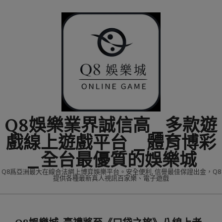
Skip
to
content
Q8娛樂業界誠信高_多款遊
戲線上遊戲平台 _體育博彩
_全台最優質的娛樂城
Q8爲亞洲最大在線合法網上博弈娛樂平台。安全便利, 信譽最佳保證出金，Q8
提供各種最新真人視訊百家樂、電子遊戲
Primary
Navigation