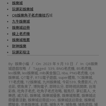
娛樂城
玩運彩娛樂城
Q8娛樂
角子老虎機技巧
城
九牛娛樂城
娛樂城註冊
線上老虎機
娛樂城推薦
財神娛樂
玩運彩投注
2023-
By:
娛樂小編
On:
2023 年 9 月 10 日
In:
Q8娛樂
09-
城遊戲攻略
Tagged:
539
,
BNG老虎機
,
BS老虎機
,
10
leo娛樂
,
leo娛樂城
,
mlb美金盤口
,
nba
,
PNG老虎機
,
Q8
娛樂城
,
QT電子
,
RTG電子遊戲
,
super體育
,
TC娛樂城
,
TT老虎機
,
TZ娛樂城
,
九州娛樂城
,
今彩539
,
免費影片
,
六
合彩
,
劈魚來了
,
博狗電子
,
即時比分
,
即時視訊開牌
,
台灣
彩券
,
吃角子老虎
,
吃角子老虎攻略
,
報馬仔
,
夢幻真人
,
大
樂透
,
威力彩
,
娛樂城
,
娛樂城優惠
,
娛樂城推薦
,
娛樂城註
冊優惠活動
,
娛樂城註冊送300
,
娛樂城送註冊金
,
娛樂城
體驗金
,
完美娛樂城
,
彩票
,
捕魚大亨
,
捕魚機
,
捕魚遊戲
,
捕