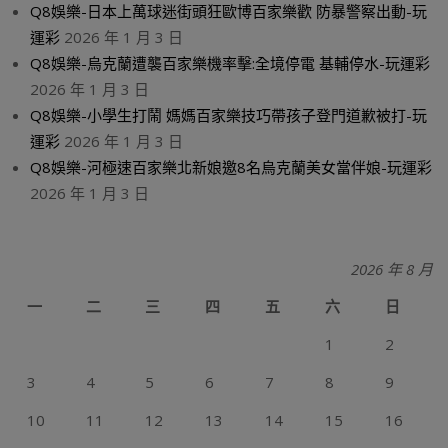
Q8娛樂-日本上萬球迷街頭狂歐博百家樂歡 防暴警察出動-玩
運彩
2026 年 1 月 3 日
Q8娛樂-烏克蘭遭襲百家樂機率擊:全境停電 基輔停水-玩運彩
2026 年 1 月 3 日
Q8娛樂-小學生打鬧 媽媽百家樂技巧帶孩子登門道歉被打-玩
運彩
2026 年 1 月 3 日
Q8娛樂-河極速百家樂北新娘邀8名烏克蘭美女當伴娘-玩運彩
2026 年 1 月 3 日
2026 年 8 月
一
二
三
四
五
六
日
1
2
3
4
5
6
7
8
9
10
11
12
13
14
15
16