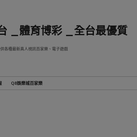
 _體育博彩 _全台最優質
8提供各種最新真人視訊百家樂、電子遊戲
報
Q8娛樂城百家樂