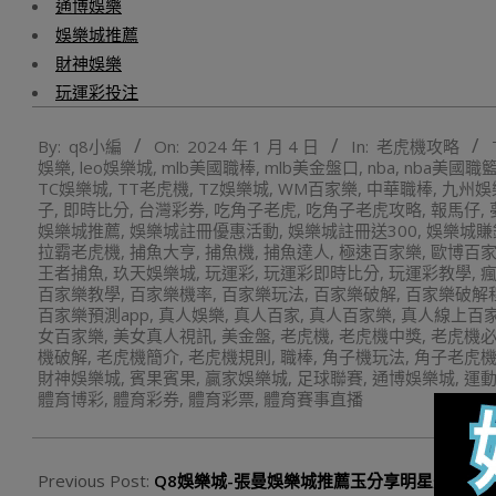
通博娛樂
娛樂城推薦
財神娛樂
玩運彩投注
2024-
By:
q8小編
On:
2024 年 1 月 4 日
In:
老虎機攻略
01-
娛樂
,
leo娛樂城
,
mlb美國職棒
,
mlb美金盤口
,
nba
,
nba美國職
04
TC娛樂城
,
TT老虎機
,
TZ娛樂城
,
WM百家樂
,
中華職棒
,
九州娛
子
,
即時比分
,
台灣彩券
,
吃角子老虎
,
吃角子老虎攻略
,
報馬仔
,
娛樂城推薦
,
娛樂城註冊優惠活動
,
娛樂城註冊送300
,
娛樂城賺
拉霸老虎機
,
捕魚大亨
,
捕魚機
,
捕魚達人
,
極速百家樂
,
歐博百
王者捕魚
,
玖天娛樂城
,
玩運彩
,
玩運彩即時比分
,
玩運彩教學
,
百家樂教學
,
百家樂機率
,
百家樂玩法
,
百家樂破解
,
百家樂破解
百家樂預測app
,
真人娛樂
,
真人百家
,
真人百家樂
,
真人線上百
女百家樂
,
美女真人視訊
,
美金盤
,
老虎機
,
老虎機中獎
,
老虎機
機破解
,
老虎機簡介
,
老虎機規則
,
職棒
,
角子機玩法
,
角子老虎
財神娛樂城
,
賓果賓果
,
贏家娛樂城
,
足球聯賽
,
通博娛樂城
,
運
體育博彩
,
體育彩券
,
體育彩票
,
體育賽事直播
Previous Post:
Q8娛樂城-張曼娛樂城推薦玉分享明星美容護