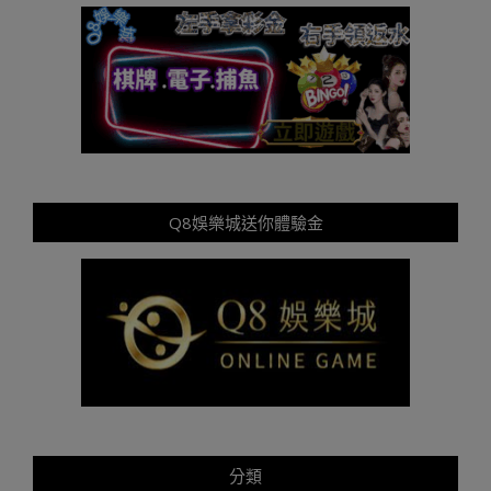
Q8娛樂城送你體驗金
分類