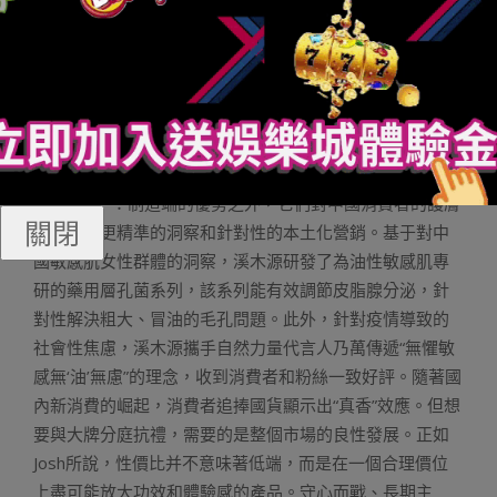
花水乳獲得天貓榜單護膚套裝回購榜、好評榜、熱銷榜第
一這些數字，只能驗證品牌的階段性“成功”，溪木源仍在等
待一個新的增長曲線。Josh說道，國貨化妝品企業近年來
加大投入產品研發，加上適應趨嚴的行業監管、與國際美
妝品牌有成熟合作經驗的代工廠合作生產，一些國貨美妝
的產品質量和功效早已能夠媲美國際品牌。在中國這個巨
大的護膚品市場，與國際品牌同臺競技，本土新銳品牌有
“先天優勢”：制造端的優勢之外，它們對中國消費者的護膚
關閉
需求有著更精準的洞察和針對性的本土化營銷。基于對中
國敏感肌女性群體的洞察，溪木源研發了為油性敏感肌專
研的藥用層孔菌系列，該系列能有效調節皮脂腺分泌，針
對性解決粗大、冒油的毛孔問題。此外，針對疫情導致的
社會性焦慮，溪木源攜手自然力量代言人乃萬傳遞“無懼敏
感無‘油’無慮”的理念，收到消費者和粉絲一致好評。隨著國
內新消費的崛起，消費者追捧國貨顯示出“真香”效應。但想
要與大牌分庭抗禮，需要的是整個市場的良性發展。正如
Josh所說，性價比并不意味著低端，而是在一個合理價位
上盡可能放大功效和體驗感的產品。守心而戰、長期主