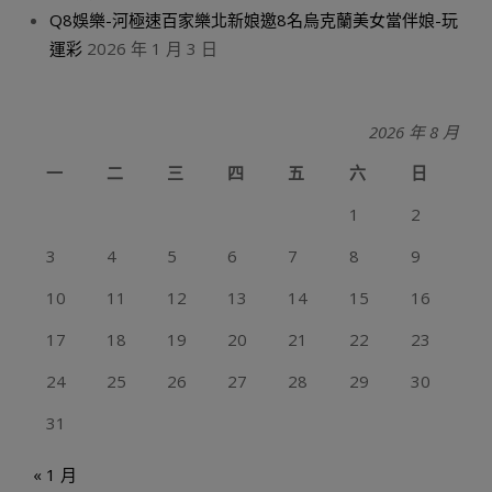
Q8娛樂-河極速百家樂北新娘邀8名烏克蘭美女當伴娘-玩
運彩
2026 年 1 月 3 日
2026 年 8 月
一
二
三
四
五
六
日
1
2
3
4
5
6
7
8
9
10
11
12
13
14
15
16
17
18
19
20
21
22
23
24
25
26
27
28
29
30
31
« 1 月