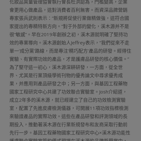
化妝品質量管理協會執行會長杜洪認為，門檻變高，企業
會更用心做產品，這對消費者百利無害。而資深品牌營銷
專家張兵武則表示：“新規將促使行業做精做強，這符合國
家提出的專精特新方向。”對于外部的變化，溪木源并不是
很“敏感”。早在2019年創辦之初，溪木源就明確了堅持功
效的專業導向。溪木源創始人Jeffrey表示，“我們從來不走
單一‘成分黨’路線，而是專注‘精巧配方’產品的研發。經得住
實驗、有實際功效的產品，才是護膚品研發的核心價值。”
為了堅守這一初心，溪木源深耕研發，一方面，從全世
界、尤其是行業頂級學術刊物的優秀論文中尋求優秀成
果，并應用到產品研發之中；另一方面，與基因工程藥物
國家工程研究中心共建了功效聯合實驗室。Josh介紹道，
成立2年多的溪木源，就已經建立了自己的功效檢測實驗
室，配置了先進皮膚檢測儀器，可開展11項功效指標檢測
來驗證產品的實際功效。這些在產品研發和評測領域的長
期投入，推動著溪木源在行業新規發布和友商采取行動前
先行一步。基因工程藥物國家工程研究中心×溪木源功能性
護膚聯合實驗室簽約儀式現場在溪木源的品牌哲學當中，