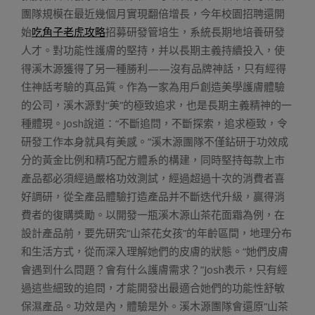
團隊規模在最近幾個月實現翻倍增長，今年校園招聘還開
始
吃角子老虎攻略
招募研發管培生，系統長期地培養研發
人才。對功能性護膚的堅持，并以長期主義持續投入，使
得溪木源獲得了另一種勝利——沒有品牌神話，只有經得
住神話考驗的真品質。作為一家為用戶創造美學護膚體驗
的公司，溪木源對“美”的極致追求，也是長期主義精神的一
種體現。Josh說道：“不斷追問，不斷探索，追求極致，令
研發工作本身就具有美感。”溪木源團隊不僅鉆研于功效成
分的黃金比例和精巧配方體系的構建，同時堅持每款上市
產品都必須經過嚴格功效測試，經過超過十次的消費者喜
好調研，從全產品體驗打造產品并不斷迭代升級，贏得消
費者的復購獎勵。以開發一瓶溪木源山茶花面霜為例，在
設計產品前，要先研究“山茶花女孩”的年齡區間，地理分布
和生活方式，從而深入理解她們的皮膚的狀態。“她們皮膚
會遇到什么問題？會有什么護膚需求？”Josh表示，只有經
過這些細致的追問，才能開發出最適合她們的功能性舒敏
保濕產品。功效是內，體驗是外。溪木源團隊會還原“山茶