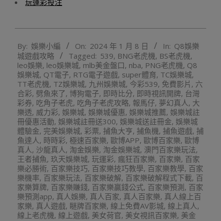
玩運彩投注
2024-
By:
娛樂小編
On:
2024 年 1 月 8 日
In:
Q8娛樂
01-
城遊戲攻略
Tagged:
539
,
BNG老虎機
,
BS老虎機
,
08
leo娛樂
,
leo娛樂城
,
mlb美金盤口
,
nba
,
PNG老虎機
,
Q8
娛樂城
,
QT電子
,
RTG電子遊戲
,
super體育
,
TC娛樂城
,
TT老虎機
,
TZ娛樂城
,
九州娛樂城
,
今彩539
,
免費影片
,
六
合彩
,
劈魚來了
,
博狗電子
,
即時比分
,
即時視訊開牌
,
台灣
彩券
,
吃角子老虎
,
吃角子老虎攻略
,
報馬仔
,
夢幻真人
,
大
樂透
,
威力彩
,
娛樂城
,
娛樂城優惠
,
娛樂城推薦
,
娛樂城註
冊優惠活動
,
娛樂城註冊送300
,
娛樂城送註冊金
,
娛樂城
體驗金
,
完美娛樂城
,
彩票
,
捕魚大亨
,
捕魚機
,
捕魚遊戲
,
捕
魚達人
,
時時彩
,
極速百家樂
,
歐博APP
,
歐博百家樂
,
歐博
真人
,
沙龍真人
,
淘金娛樂
,
淘金娛樂城
,
澳門百家樂玩法
,
王者捕魚
,
玖天娛樂城
,
玩運彩
,
瘋狂百家樂
,
百家樂
,
百家
樂必勝術
,
百家樂技巧
,
百家樂技巧教學
,
百家樂教學
,
百家
樂機率
,
百家樂玩法
,
百家樂破解
,
百家樂破解程式下載
,
百
家樂算牌
,
百家樂賺錢
,
百家樂贏錢公式
,
百家樂預測
,
百家
樂預測app
,
真人娛樂
,
真人百家
,
真人百家樂
,
真人線上百
家樂
,
真人遊戲
,
瞇牌百家樂
,
線上免費AV影城
,
線上真人
,
線上老虎機
,
線上遊戲
,
美女荷官
,
美女視訊百家樂
,
美金