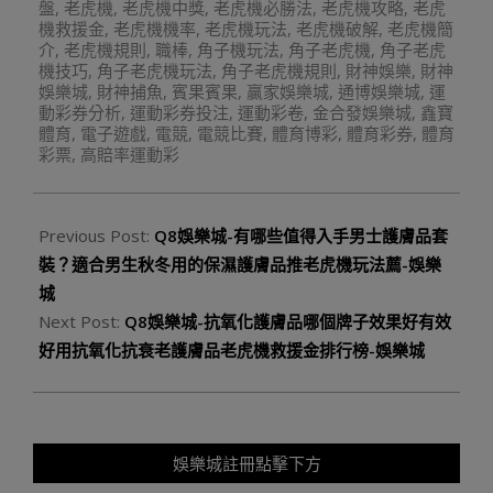
盤
,
老虎機
,
老虎機中獎
,
老虎機必勝法
,
老虎機攻略
,
老虎
機救援金
,
老虎機機率
,
老虎機玩法
,
老虎機破解
,
老虎機簡
介
,
老虎機規則
,
職棒
,
角子機玩法
,
角子老虎機
,
角子老虎
機技巧
,
角子老虎機玩法
,
角子老虎機規則
,
財神娛樂
,
財神
娛樂城
,
財神捕魚
,
賓果賓果
,
贏家娛樂城
,
通博娛樂城
,
運
動彩券分析
,
運動彩券投注
,
運動彩卷
,
金合發娛樂城
,
鑫寶
體育
,
電子遊戲
,
電競
,
電競比賽
,
體育博彩
,
體育彩券
,
體育
彩票
,
高賠率運動彩
Previous Post:
Q8娛樂城-有哪些值得入手男士護膚品套
裝？適合男生秋冬用的保濕護膚品推老虎機玩法薦-娛樂
城
Next Post:
Q8娛樂城-抗氧化護膚品哪個牌子效果好有效
好用抗氧化抗衰老護膚品老虎機救援金排行榜-娛樂城
娛樂城註冊點擊下方