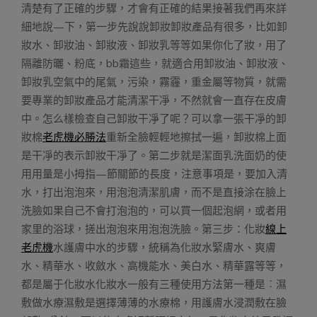
清楚有了正確的步驟，才會有正確的結果接著我們再來詳
細地說—下，第一步先說說卸妝卸妝產品有很多，比如卸
妝水、卸妝油、卸妝液、卸妝乳等等如果你化了妝，用了
隔離防曬、粉底，bb霜這些，就適合用卸妝油、卸妝液、
卸妝乳空氣中的尾氣，污染，霧霾，重金屬等物質，就需
要專業的卸妝產品才能清潔干凈，不然就會一直存在皮膚
中。怎么樣檢查自己卸妝干凈了呢？可以拿一張干凈的卸
妝棉
老虎機必勝法
重新全臉輕輕地擦拭一遍，卸妝棉上面
是干凈的表示卸妝干凈了。第二步就是潔面乳洗面奶的使
用用量是小拇指—節關節的長度，注意事項是，要加入清
水，打出泡泡來，用泡泡清潔肌膚，而不是直接涂在臉上
洗臉如果自己不會打泡泡的，可以買一個起泡網，或者用
家里的浴球，搓出泡泡來用泡泡洗臉。第三步：化妝
線上
老虎機
水護膚中水的步驟，統稱為化妝水緊膚水、爽膚
水、精華水、收斂水、高機能水、美白水、精華露等等，
都是屬于化妝水化妝水一般有三種使用方法第一種是︰濕
敷做水療濕敷是選擇薄薄的水療棉，用護膚水浸潤敷在臉