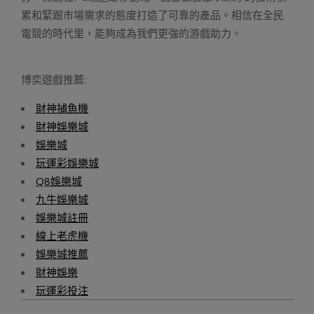
累和緊跟市場需求的態度打造了可靠的產品。相信在全民
電競的時代里，能夠成為我們更強的游戲助力。
博奕遊戲推薦:
財神捕魚機
財神娛樂城
娛樂城
玩運彩娛樂城
Q8娛樂城
九牛娛樂城
娛樂城註冊
線上老虎機
娛樂城推薦
財神娛樂
玩運彩投注
2023-