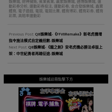
娛樂城
,
財神捕魚
,
賓果賓果
,
贏家娛樂城
,
通博娛樂城
,
運
動彩券分析
,
運動彩券投注
,
運動彩卷
,
金合發娛樂城
,
鑫寶
體育
,
電子遊戲
,
電競
,
電競比賽
,
體育博彩
,
體育彩券
,
體育
彩票
,
高賠率運動彩
Previous Post:
Q8娛樂城-《FFVIIRemake》新老虎機增
指令施法模式自定義招數-娛樂城
Next Post:
Q8娛樂城-《龍之劍》安老虎機必勝法卓版上
架：中世紀勇者再踏征途-娛樂城
娛樂城註冊點擊下方