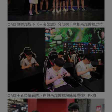
OMG俱樂部旗下《王者榮耀》分部選手亮相西部數據展位
OMG王者榮耀戰隊正在與西部數據粉絲戰隊進行PK賽