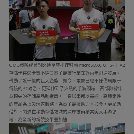
OMG戰隊成員對閃迪至尊極速移動 microSDXC UHS-Ⅰ A2
存儲卡存儲卡贊不絕口電子競技行業在近兩年飛速發展，
帶動了近千億的巨大產能。如今，電競已經不僅僅局限于
傳統的PC端游，更延伸到了火熱的手游領域。西部數據作
為頂尖的存儲產品制造商，一直以來都以高速、高穩定性
的產品為頂尖玩家服務，為電子競技助力。如今，更是憑
借旗下閃迪在移動存儲領域的深厚技術積累突入手游領
域，為全新的新競技平臺加速。