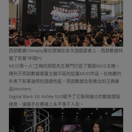
西部數據ChinaJoy展位現場在本次游戲盛會上，西部數據特
邀了有著“中國PC
MOD第一人”之稱的邢凱先生專門打造了電競MOD主機。
陳列于西部數據展臺主展示區的這臺MOD作品，在絢麗的
外表下有著強悍的游戲性能，西部數據全新推出的王牌產
品Western
Digital Black 3D NVMe SSD賦予了它無與倫比的數據讀寫
速度，讓選手在賽場上永不落于人后。