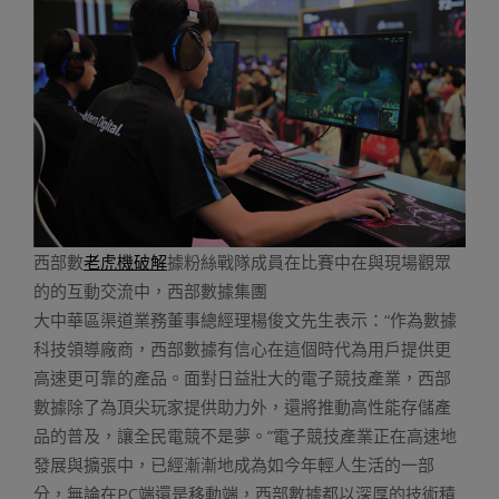
西部數
老虎機破解
據粉絲戰隊成員在比賽中在與現場觀眾
的的互動交流中，西部數據集團
大中華區渠道業務董事總經理楊俊文先生表示：“作為數據
科技領導廠商，西部數據有信心在這個時代為用戶提供更
高速更可靠的產品。面對日益壯大的電子競技產業，西部
數據除了為頂尖玩家提供助力外，還將推動高性能存儲產
品的普及，讓全民電競不是夢。”電子競技產業正在高速地
發展與擴張中，已經漸漸地成為如今年輕人生活的一部
分，無論在PC端還是移動端，西部數據都以深厚的技術積